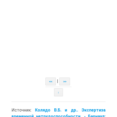
|
<<
>>
↑
Источник:
Колядо В.Б. и др.. Экспертиза
временной нетрудоспособности. - Барнаул: