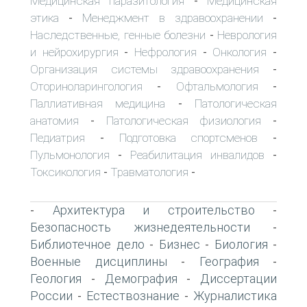
Медицинская паразитология
Медицинская
-
этика
Менеджмент в здравоохранении
-
-
Наследственные, генные болезни
Неврология
-
и нейрохирургия
Нефрология
Онкология
-
-
-
Организация системы здравоохранения
-
Оториноларингология
Офтальмология
-
-
Паллиативная медицина
Патологическая
-
анатомия
Патологическая физиология
-
-
Педиатрия
Подготовка спортсменов
-
-
Пульмонология
Реабилитация инвалидов
-
-
Токсикология
Травматология
-
-
Архитектура и строительство
-
-
Безопасность жизнедеятельности
-
Библиотечное дело
Бизнес
Биология
-
-
-
Военные дисциплины
География
-
-
Геология
Демография
Диссертации
-
-
России
Естествознание
Журналистика
-
-