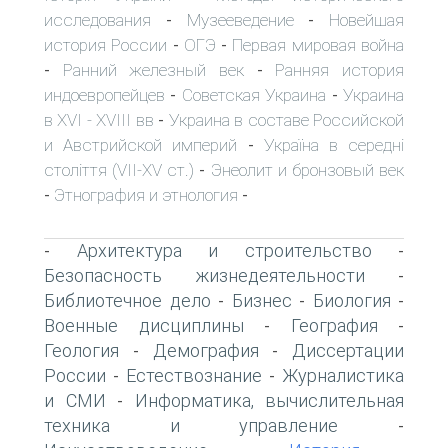
исследования
Музееведение
Новейшая
-
-
история России
ОГЭ
Первая мировая война
-
-
Ранний железный век
Ранняя история
-
-
индоевропейцев
Советская Украина
Украина
-
-
в XVI - XVIII вв
Украина в составе Российской
-
и Австрийской империй
Україна в середні
-
століття (VII-XV ст.)
Энеолит и бронзовый век
-
Этнография и этнология
-
-
Архитектура и строительство
-
-
Безопасность жизнедеятельности
-
Библиотечное дело
Бизнес
Биология
-
-
-
Военные дисциплины
География
-
-
Геология
Демография
Диссертации
-
-
России
Естествознание
Журналистика
-
-
и СМИ
Информатика, вычислительная
-
техника и управление
-