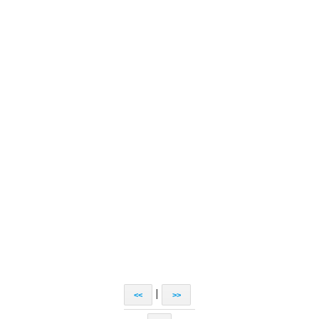
|
<<
>>