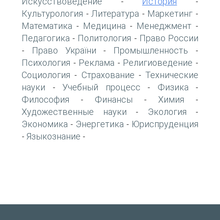
Искусствоведение
История
-
-
Культурология
Литература
Маркетинг
-
-
-
Математика
Медицина
Менеджмент
-
-
-
Педагогика
Политология
Право России
-
-
Право України
Промышленность
-
-
-
Психология
Реклама
Религиоведение
-
-
-
Социология
Страхование
Технические
-
-
науки
Учебный процесс
Физика
-
-
-
Философия
Финансы
Химия
-
-
-
Художественные науки
Экология
-
-
Экономика
Энергетика
Юриспруденция
-
-
Языкознание
-
-