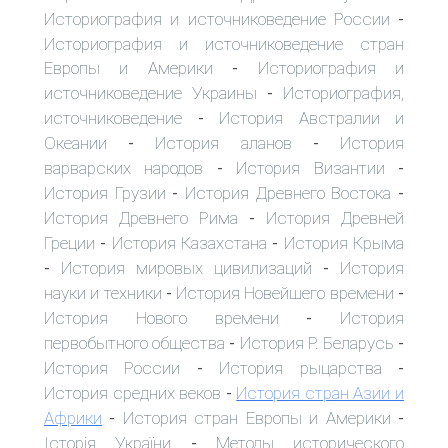
Историография и источниковедение России
-
Историография и источниковедение стран
Европы и Америки
Историография и
-
источниковедение Украины
Историография,
-
источниковедение
История Австралии и
-
Океании
История аланов
История
-
-
варварских народов
История Византии
-
-
История Грузии
История Древнего Востока
-
-
История Древнего Рима
История Древней
-
Греции
История Казахстана
История Крыма
-
-
История мировых цивилизаций
История
-
-
науки и техники
История Новейшего времени
-
-
История Нового времени
История
-
первобытного общества
История Р. Беларусь
-
-
История России
История рыцарства
-
-
История средних веков
История стран Азии и
-
Африки
История стран Европы и Америки
-
-
Історія України
Методы исторического
-