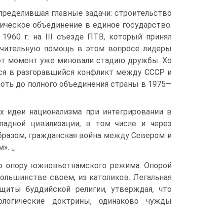
 определившая главные задачи: строительство
ическое объединение в единое государство.
960 г. на III съезде ПТВ, который принял
ачительную помощь в этом вопросе лидеры
от момент уже миновали стадию дружбы. Xo
ся в разгоравшийся конфликт между CCCP и
лоть до полного объединения страны в 1975—
х идеи национализма при интегрировании в
падной цивилизации, в том числе и через
бразом, гражданская война между Севером и
м».
ч
ную опору южновьетнамского режима. Опорой
ольшинстве своем, из католиков. Легальная
щиты буддийской религии, утверждая, что
логические доктрины, одинаково чужды