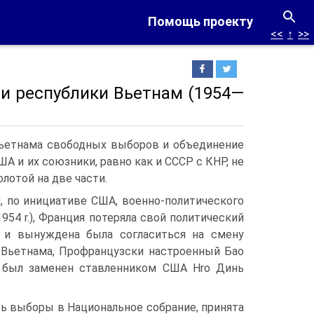
Помощь проекту
<<
↑
>>
 и республики Вьетнам (1954—
 Вьетнама свободных выборов и объединение
 и их союзники, равно как и CCCP с КНР, не
лотой на две части.
, по инициативе США, военно-политического
954 r.), Франция потеряла свой политический
 и вынуждена была согласиться на смену
 Вьетнама, Профранцузски настроенный Бао
 был заменен ставленником США Hro Динь
ись выборы в Национальное собрание, принята