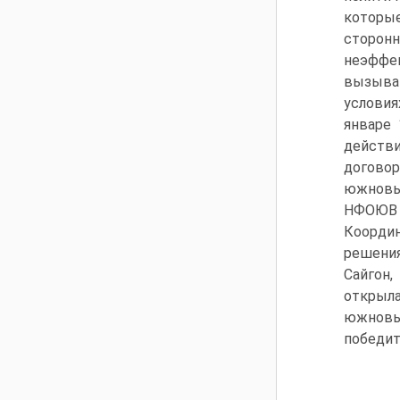
которы
сторо
неэфф
вызывав
услови
январе 
действ
договор
южновье
НФОЮВ 
Координ
решения
Сайгон,
открыл
южновь
победит