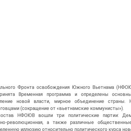
ального Фронта освобождения Южного Вьетнама (НФОЮВ
ринята Временная программа и определены основны
вление новой власти, мирное объединение страны. 
говцами (сокращение от «вьетнамские коммунисты»).
остав НФОЮВ вошли три политические партии: Демо
но-революционная, а также различные общественные
еленную иллюзию относительно политического курса ново