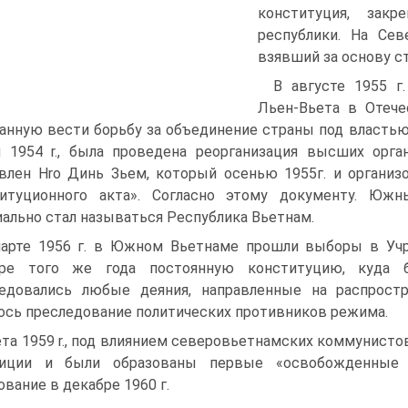
конституция, зак
республики. Ha Сев
взявший за основу с
B августе 1955 г
Льен-Вьета в Отече
анную вести борьбу за объединение страны под властью 
 1954 r., была проведена реорганизация высших орга
влен Hro Динь Зьем, который осенью 1955г. и органи
титуционного акта». Согласно этому документу. Юж
ально стал называться Республика Вьетнам.
арте 1956 г. в Южном Вьетнаме прошли выборы в Учре
бре того же года постоянную конституцию, куда 
едовались любые деяния, направленные на распрост
ось преследование политических противников режима.
ета 1959 r., под влиянием северовьетнамских коммунисто
зиции и были образованы первые «освобожденные р
ование в декабре 1960 г.