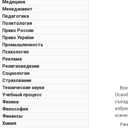
Медицина
Менеджмент
Педагогика
Политология
Право России
Право України
Промышленность
Психология
Реклама
Религиоведение
Социология
Страхование
Технические науки
Вое
Учебный процесс
Освоб
съезд
Физика
избр
Философия
южнов
Финансы
Химия
Уже