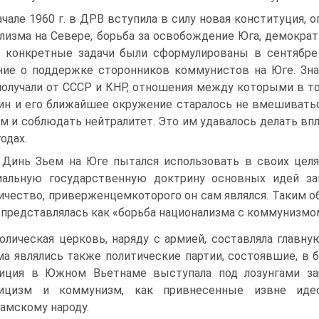
ачале 1960 г. в ДРВ вступила в силу новая конституция,
лизма на Севере, борьба за освобождение Юга, демократ
 конкретные задачи были сформулированы в сентябре 1
ие о поддержке сторонников коммунистов на Юге. Зн
олучали от CCCP и КНР, отношения между которыми в т
н и его ближайшее окружение старалось не вмешивать
м и соблюдать нейтралитет. Это им удавалось делать вп
одах.
 Динь Зьем на Юге пытался использовать в своих целя
альную государственную доктрину основных идей за
ичество, приверженцемкоторого он сам являлся. Таким о
представлялась как «борьба национализма с коммунизмо
олическая церковь, наряду с армией, составляла глав
а являлись также политические партии, состоявшие, в б
иция в Южном Вьетнаме выступала под лозунгами за
лицизм и коммунизм, как привнесенные извне идео
амскому народу.