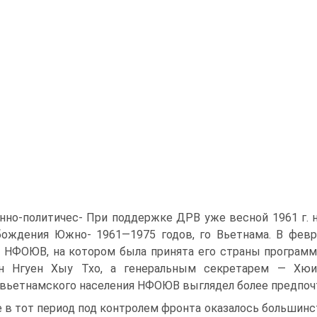
нно-политичес- При поддержке ДРВ уже весной 1961 г. 
ождения Южно- 1961—1975 годов, го Вьетнама. B февр
 НФОЮВ, на котором была принята его страны программ
ан Нгуен Хыу Txo, а генеральным секретарем — Хюин
ьетнамского населения НФОЮВ выглядел более предпочт
 в тот период под контролем фронта оказалось большинст