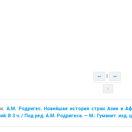
|
<<
>>
↑
ик:
A.M. Родригес. Новейшая история стран Азии и Афр
ий: B 3 ч. / Под ред. A.M. Родригеса. — M.: Гуманит. изд.