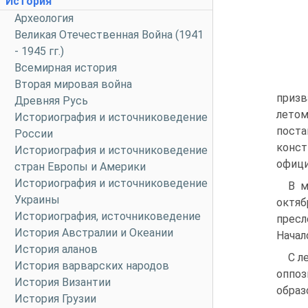
История
Археология
Великая Отечественная Война (1941
- 1945 гг.)
Всемирная история
Вторая мировая война
призв
Древняя Русь
летом
Историография и источниковедение
поста
России
конс
Историография и источниковедение
офици
стран Европы и Америки
Историография и источниковедение
B м
Украины
октя
Историография, источниковедение
пресл
История Австралии и Океании
Начал
История аланов
C л
История варварских народов
оппо
История Византии
образ
История Грузии