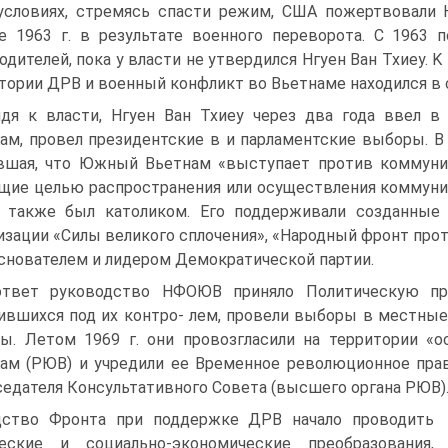
условиях, стремясь спасти режим, США пожертвовали 
е 1963 г. в результате военного переворота. C 1963 
одителей, пока у власти не утвердился Нгуен Ван Тхиеу.
тории ДРВ и военный конфликт во Вьетнаме находился в 
дя к власти, Нгуен Ван Тхиеу через два года ввел 
ам, провел президентские в и парламентские выборы. B 
вшая, что Южный Вьетнам «выступает против коммуниз
ие целью распространения или осуществления коммуниз
 также был католиком. Его поддерживали созданные 
изации «Силы великого сплочения», «Народный фронт прот
снователем и лидером Демократической партии.
твет руководство НФОЮВ приняло Политическую про
ившихся под их контро- лем, провели выборы в местны
ы. Летом 1969 г. они провозгласили на территории 
ам (РЮВ) и учредили ее Временное революционное прав
едателя Консультативного Совета (высшего органа РЮВ)
дство Фронта при поддержке ДРВ начало проводить
ческие и социально-экономические преобразования,