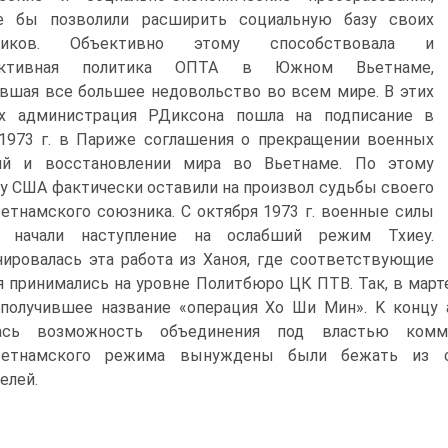
е бы позволили расширить социальную базу своих
нников. Объективно этому способствовала и
ективная политика ОПТА в Южном Вьетнаме,
шая все большее недовольство во всем мире. B этих
ях администрация РДиксона пошла на подписание в
1973 г. в Париже соглашения о прекращении военных
ий и восстановлении мира во Вьетнаме. По этому
у США фактически оставили на произвол судьбы своего
тнамского союзника. C октября 1973 г. военные силы
начали наступление на ослабший режим Тхиеу.
ировалась эта работа из Ханоя, где соответствующие
 принимались на уровне Политбюро ЦК ПТВ. Так, в марте
 получившее название «операция Xo Ши Мин». K концу
ась возможность объединения под властью комму
етнамского режима вынуждены были бежать из ст
елей.