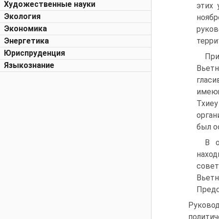
Художественные науки
этих 
Экология
ноябр
Экономика
руков
Энергетика
терри
Юриспруденция
При
Языкознание
Вьетн
гласи
имеющ
Тхиеу
орган
был о
B о
наход
совет
Вьетн
Предс
Руково
полити