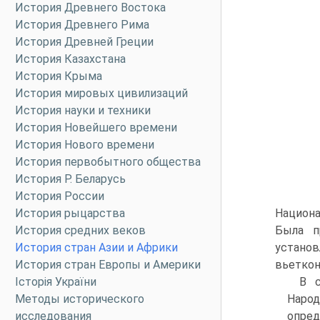
История Древнего Востока
История Древнего Рима
История Древней Греции
История Казахстана
История Крыма
История мировых цивилизаций
История науки и техники
История Новейшего времени
История Нового времени
История первобытного общества
История Р. Беларусь
История России
История рыцарства
Национ
История средних веков
Была п
История стран Азии и Африки
устано
История стран Европы и Америки
вьеткон
Історія України
B с
Методы исторического
Народ
исследования
опред