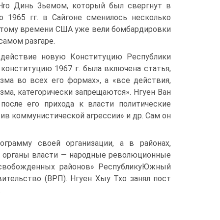
Hro Динь Зьемом, который был свергнут в
по 1965 гг. в Сайгоне сменилось несколько
 K тому времени США уже вели бомбардировки
самом разгаре.
в действие новую Конституцию Республики
конституцию 1967 г. была включена статья,
ма во всех его формах», а «все действия,
ма, категорически запрещаются». Нгуен Ван
после его прихода к власти политические
ив коммунистической агрессии» и др. Сам он
грамму своей организации, а в районах,
е органы власти — народные революционные
«освобожденных районов» РеспубликуЮжный
ительство (ВРП). Нгуен Хыу Txo занял пост
.