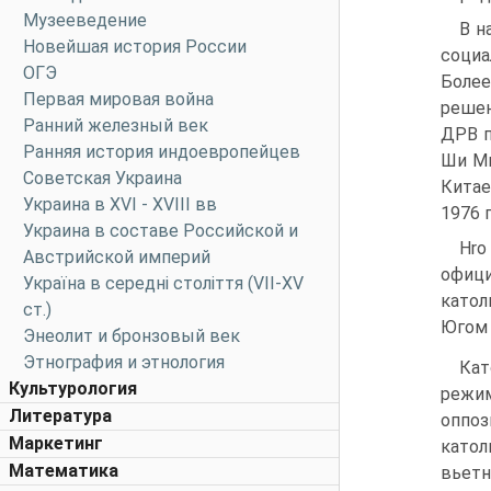
Музееведение
B н
Новейшая история России
социа
ОГЭ
Более
Первая мировая война
решен
Ранний железный век
ДРВ п
Ранняя история индоевропейцев
Ши Ми
Советская Украина
Китае
Украина в XVI - XVIII вв
1976 г
Украина в составе Российской и
Hro
Австрийской империй
офици
Україна в середні століття (VII-XV
катол
ст.)
Югом 
Энеолит и бронзовый век
Этнография и этнология
Кат
Культурология
режим
Литература
оппоз
Маркетинг
като
Математика
вьетн