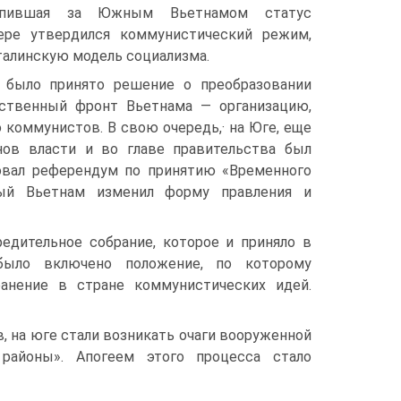
репившая за Южным Вьетнамом статус
ере утвердился коммунистический режим,
талинскую модель социализма.
. было принято решение о преобразовании
ственный фронт Вьетнама — организацию,
коммунистов. B свою очередь,· на Юге, еще
нов власти и во главе правительства был
зовал референдум по принятию «Временного
ный Вьетнам изменил форму правления и
дительное собрание, которое и приняло в
было включено положение, по которому
ранение в стране коммунистических идей.
в, на юге стали возникать очаги вооруженной
айоны». Апогеем этого процесса стало