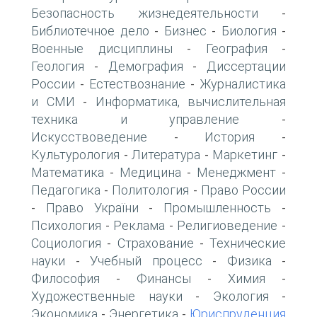
Безопасность жизнедеятельности
-
Библиотечное дело
Бизнес
Биология
-
-
-
Военные дисциплины
География
-
-
Геология
Демография
Диссертации
-
-
России
Естествознание
Журналистика
-
-
и СМИ
Информатика, вычислительная
-
техника и управление
-
Искусствоведение
История
-
-
Культурология
Литература
Маркетинг
-
-
-
Математика
Медицина
Менеджмент
-
-
-
Педагогика
Политология
Право России
-
-
Право України
Промышленность
-
-
-
Психология
Реклама
Религиоведение
-
-
-
Социология
Страхование
Технические
-
-
науки
Учебный процесс
Физика
-
-
-
Философия
Финансы
Химия
-
-
-
Художественные науки
Экология
-
-
Экономика
Энергетика
Юриспруденция
-
-