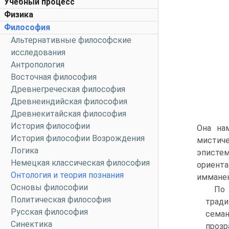
Учебный процесс
Физика
Философия
Альтернативные философские
исследования
Антропология
Восточная философия
Древнегреческая философия
Древнеиндийская философия
Древнекитайская философия
История философии
Она на
История философии Возрождения
мистиче
Логика
эписте
Немецкая классическая философия
ориента
Онтология и теория познания
имманен
Основы философии
По 
Политическая философия
тради
Русская философия
семан
Синектика
прозр