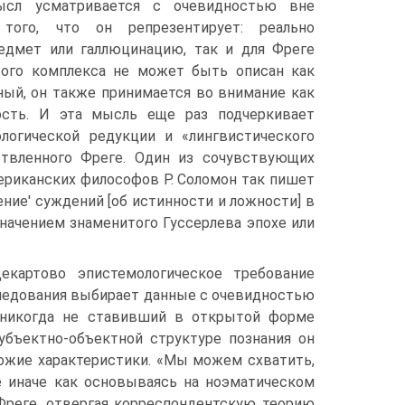
ысл усматривается с очевидностью вне
того, что он репрезентирует: реально
дмет или галлюцинацию, так и для Фреге
ого комплекса не может быть описан как
ый, он также принимается во внимание как
ость. И эта мысль еще раз подчеркивает
логической редукции и «лингвистического
ствленного Фреге. Один из сочувствующих
риканских философов Р. Соломон так пишет
вление' суждений [об истинности и ложности] в
значением знаменитого Гуссерлева эпохе или
екартово эпистемологическое требование
следования выбирает данные с очевидностью
 никогда не ставивший в открытой форме
субъектно-объектной структуре познания он
ожие характеристики. «Мы можем схватить,
е иначе как основываясь на ноэматическом
Фреге, отвергая корреспондентскую теорию