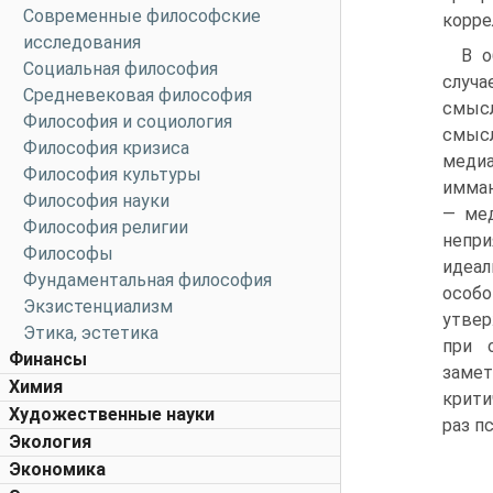
Современные философские
корре
исследования
В о
Социальная философия
случа
Средневековая философия
смысл
Философия и социология
смысл
Философия кризиса
медиа
Философия культуры
имман
Философия науки
— ме
Философия религии
непри
Философы
идеал
Фундаментальная философия
особ
Экзистенциализм
утвер
Этика, эстетика
при 
Финансы
замет
Химия
крити
Художественные науки
раз п
Экология
Экономика