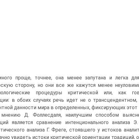
много проще, точнее, она менее запутана и легка дл
скую сторону, но они все же кажутся менее неуловим
мологические процедуры критической или, как гов
ции: в обоих случаях речь идет не о трансцендентном
тной данности мира в определенных, фиксирующих этот м
мнению Д. Фоллесдаля, наилучшим способом выясн
ций является сравнение интенционального анализа Э
тического анализа Г. Фреге, стоявшего у истоков анал
ачно увидеть истоки критической ориентации традиций, 