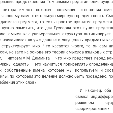
 разные представления. Тем самым представление существ
 автора имеют похожее понимание отношения смыс
ачающему самостоятельную мировую предметность. Смы
даемого предмета, то есть простое принятие предмета
 нужно заметить, что для Гуссерля этот пункт предст
ию: смысл как универсальная структура антиципирует 
 наклеивался на уже данные в ощущениях предметы как 
 структурирует мир. Что касается Фреге, то он сам 
сам, но зато на основе его теории смыслов языковых стр
л, — читаем у М. Даммита — что мир предстает перед на
лжны сделать — это научиться прикреплять определенн
к: собственные имена, которые мы используем, и с
ипы, по которым это деление должно быть проведено, п
ебления этих слов».
И наконец, оба
смысл индиффере
реальном сущ
сформированных п