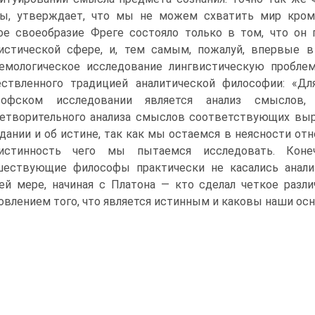
ны, утверждает, что мы не можем схватить мир кром
ое своеобразие Фреге состояло только в том, что он
истической сфере, и, тем самым, пожалуй, впервые в
емологическое исследование лингвистическую проблема
ствленного традицией аналитической философии: «Д
софском исследовании является анализ смыслов,
етворительного анализа смыслов соответствующих вы
дании и об истине, так как мы остаемся в неясности от
истинность чего мы пытаемся исследовать. Коне
шествующие философы практически не касались анал
ей мере, начиная с Платона — кто сделал четкое раз
овлением того, что является истинным и каковы наши осн