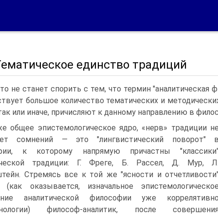
 Тематическое единство традиций
то не станет спорить с тем, что термин "аналитическая 
твует большое количество тематических и методических
 так или иначе, причисляют к данному направлению в фило
е общее эпистемологическое ядро, «нерв» традиции н
ет сомнений — это "лингвистический поворот" 
фии, к которому напрямую причастны "классики
ической традиции: Г. Фреге, Б. Рассел, Д. Мур, Л
тейн. Стремясь все к той же "ясности и отчетливости
о (как оказывается, изначальное эпистемологическо
ание аналитической философии уже коррелятивн
нологии) философ-аналитик, после совершени