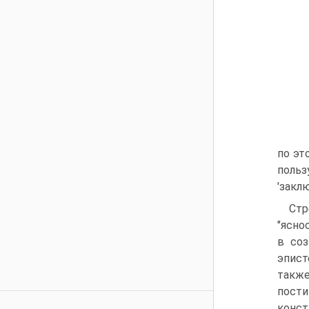
по эт
польз
'закл
Стр
"ясно
в со
эпист
также
пости
конст