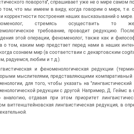
стического поворота", спрашивает уже не о мире самом п
 о том, что мы имеем в виду, когда говорим о мире, т.е. 
и корректности построения наших высказываний о мире.
номенолог, стремясь осуществить то ж
емологическое требование, проводит редукцию. Посл
дения этой операции, феноменолог, также как и филосо
 а о том, каким мир предстает перед нами в наших инт
 когда сознаем мир (в соответствии с декартовским cogi
м, радуемся, любим и т.д.).
гвистическая и феноменологическая редукции (термин
орыми мыслителями, представляющими компаративный а
енологии, для того, чтобы указать на "лингвистический
енологической редукции с другой. Например, Д. Геймс в
 аналогию, отдавая при этом приоритет лингвистическ
ом витгенштейновская лингвистическая редукция, в опр
екательной.