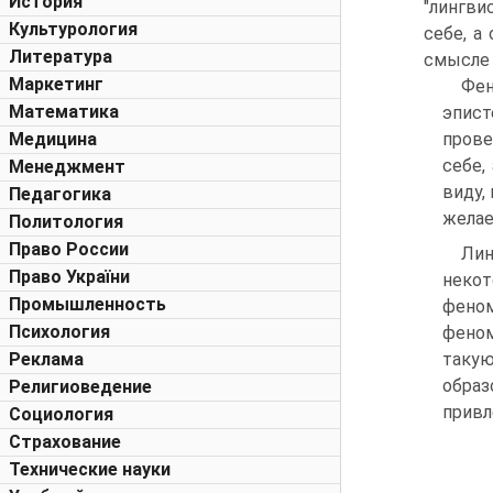
История
"лингви
Культурология
себе, а
Литература
смысле 
Маркетинг
Фе
Математика
эпист
Медицина
прове
себе,
Менеджмент
виду,
Педагогика
желае
Политология
Право России
Лин
Право України
некот
Промышленность
феном
Психология
феном
Реклама
такую
образ
Религиоведение
привл
Социология
Страхование
Технические науки