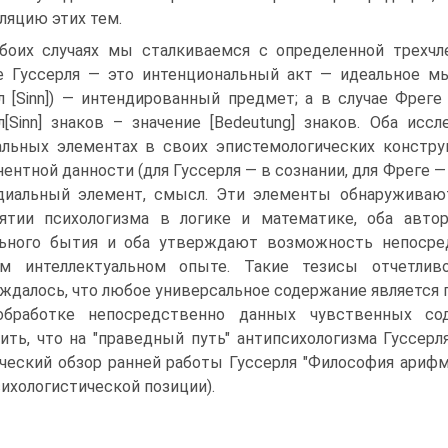
ляцию этих тем.
боих случаях мы сталкиваемся с определенной трехчл
е Гуссерля — это интенциональный акт — идеальное мы
 [Sinn]) — интендированный предмет; а в случае Фрег
[Sinn] знаков – значение [Bedeutung] знаков. Оба ис
льных элементах в своих эпистемологических констру
ентной данности (для Гуссерля — в сознании, для Фреге — 
диальный элемент, смысл. Эти элементы обнаруживаю
ятии психологизма в логике и математике, оба авт
ьного бытия и оба утверждают возможность непосре
ом интеллектуальном опыте. Такие тезисы отчетлив
ждалось, что любое универсальное содержание является 
обработке непосредственно данных чувственных сод
ить, что на "праведный путь" антипсихологизма Гуссерл
ческий обзор ранней работы Гуссерля "Философия арифм
сихологистической позиции).