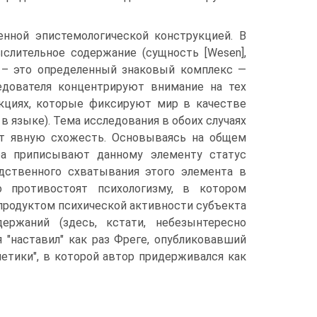
енной эпистемологической конструкцией. В
слительное содержание (сущность [Wesen],
е – это определенный знаковый комплекс —
следователя концентрируют внимание на тех
кциях, которые фиксируют мир в качестве
в языке). Тема исследования в обоих случаях
т явную схожесть. Основываясь на общем
ора приписывают данному элементу статус
дственного схватывания этого элемента в
о противостоят психологизму, в котором
продуктом психической активности субъекта
ержаний (здесь, кстати, небезынтересно
я "наставил" как раз Фреге, опубликовавший
етики", в которой автор придерживался как