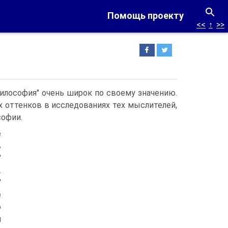
Помощь проекту
<<
↑
>>
философия" очень широк по своему значению.
 оттенков в исследованиях тех мыслителей,
софии.
е
в
"
.
"
е
о
я