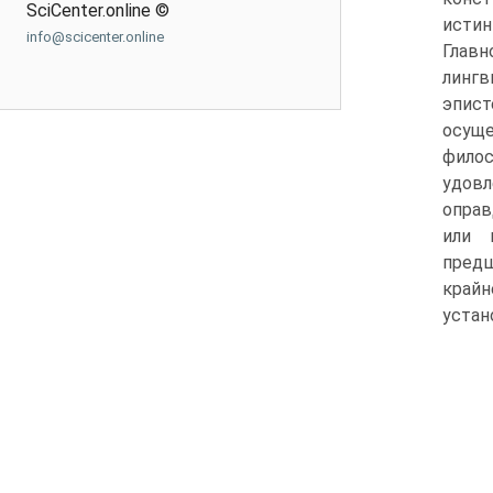
SciCenter.online ©
исти
info@scicenter.online
Главн
лингв
эпист
осуще
фило
удовл
оправ
или 
пред
крайн
устан