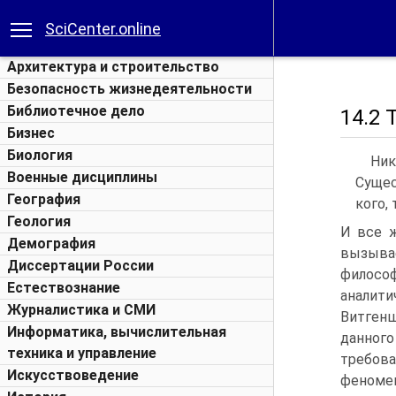
SciCenter.online
Архитектура и строительство
Безопасность жизнедеятельности
Библиотечное дело
14.2
Бизнес
Биология
Ник
Военные дисциплины
Сущес
География
кого,
Геология
И все ж
Демография
вызыва
Диссертации России
филосо
Естествознание
аналит
Журналистика и СМИ
Витгенш
Информатика, вычислительная
данног
техника и управление
требов
Искусствоведение
феноме