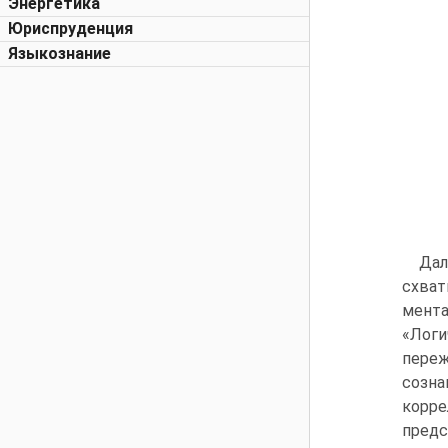
Энергетика
Юриспруденция
Языкознание
Дал
схва
мента
«Лог
переж
созна
корре
предс