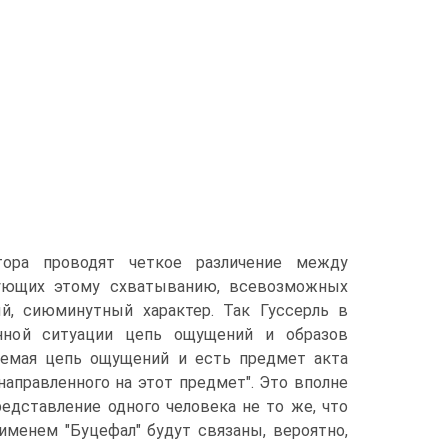
тора проводят четкое различение между
вующих этому схватыванию, всевозможных
й, сиюминутный характер. Так Гуссерль в
анной ситуации цепь ощущений и образов
ваемая цепь ощущений и есть предмет акта
направленного на этот предмет". Это вполне
едставление одного человека не то же, что
с именем "Буцефал" будут связаны, вероятно,