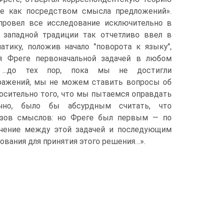
е как посредством смысла предложений».
 провел все исследование исключительно в
 западной традиции так отчетливо ввел в
тику, положив начало "поворота к языку",
ля Фреге первоначальной задачей в любом
 ...до тех пор, пока мы не достигли
ражений, мы не можем ставить вопросы об
носительно того, что мы пытаемся оправдать
чно, было бы абсурдным считать, что
изов смыслов: но Фреге был первым — по
личение между этой задачей и последующим
ования для принятия этого решения…».