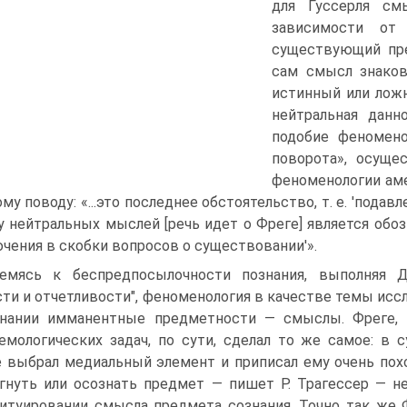
для Гуссерля см
зависимости от 
существующий пре
сам смысл знаков
истинный или ложн
нейтральная данн
подобие феномено
поворота», осуще
феноменологии аме
ому поводу: «...это последнее обстоятельство, т. е. 'пода
у нейтральных мыслей [речь идет о Фреге] является обо
ючения в скобки вопросов о существовании'».
емясь к беспредпосылочности познания, выполняя Д
сти и отчетливости", феноменология в качестве темы ис
знании имманентные предметности — смыслы. Фреге,
емологических задач, по сути, сделал то же самое: в 
 выбрал медиальный элемент и приписал ему очень пох
гнуть или осознать предмет — пишет Р. Трагессер — н
итуировании смысла предмета сознания. Точно так же 