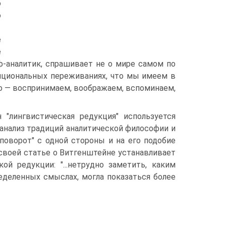
о
о
е
е
ф-аналитик, спрашивает не о мире самом по
енциональных переживаниях, что мы имеем в
to — воспринимаем, воображаем, вспоминаем,
 "лингвистическая редукция" используется
нализ традиций аналитической философии и
 поворот" с одной стороны и на его подобие
 своей статье о Витгенштейне устанавливает
ой редукции: "...нетрудно заметить, каким
еделенных смыслах, могла показаться более