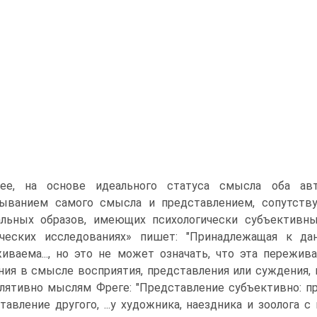
ее, на основе идеального статуса смысла оба ав
тыванием самого смысла и представлением, сопутст
льных образов, имеющих психологически субъективны
ических исследованиях» пишет: "Принадлежащая к д
иваема..., но это не может означать, что эта пережи
ния в смысле восприятия, представления или суждения, 
лятивно мыслям Фреге: "Представление субъективно: пр
тавление другого, ...у художника, наездника и зоолога 