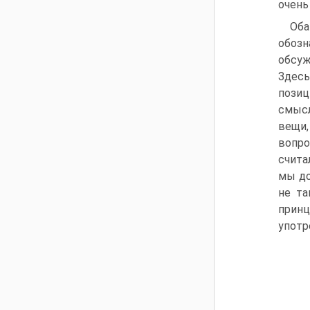
очень
Оба
обозн
обсуж
Здесь
позиц
смысл
вещи,
вопро
счита
мы до
не та
принц
употр