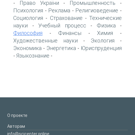
Право України
Промышленность
-
-
-
Психология
Реклама
Религиоведение
-
-
-
Социология
Страхование
Технические
-
-
науки
Учебный процесс
Физика
-
-
-
Философия
Финансы
Химия
-
-
-
Художественные науки
Экология
-
-
Экономика
Энергетика
Юриспруденция
-
-
Языкознание
-
-
О проекте
Авторам
info@scicenter.online