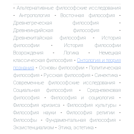
Альтернативные философские исследования
-
Антропология
Восточная философия
-
-
-
Древнегреческая философия
-
Древнеиндийская философия
-
Древнекитайская философия
История
-
философии
История философии
-
Возрождения
Логика
Немецкая
-
-
классическая философия
Онтология и теория
-
познания
Основы философии
Политическая
-
-
философия
Русская философия
Синектика
-
-
-
Современные философские исследования
-
Социальная философия
Средневековая
-
философия
Философия и социология
-
-
Философия кризиса
Философия культуры
-
-
Философия науки
Философия религии
-
-
Философы
Фундаментальная философия
-
-
Экзистенциализм
Этика, эстетика
-
-