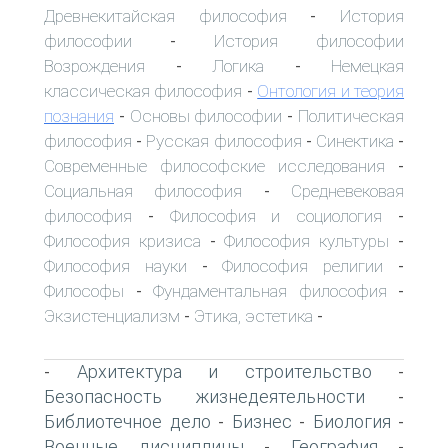
Древнекитайская философия
История
-
философии
История философии
-
Возрождения
Логика
Немецкая
-
-
классическая философия
Онтология и теория
-
познания
Основы философии
Политическая
-
-
философия
Русская философия
Синектика
-
-
-
Современные философские исследования
-
Социальная философия
Средневековая
-
философия
Философия и социология
-
-
Философия кризиса
Философия культуры
-
-
Философия науки
Философия религии
-
-
Философы
Фундаментальная философия
-
-
Экзистенциализм
Этика, эстетика
-
-
Архитектура и строительство
-
-
Безопасность жизнедеятельности
-
Библиотечное дело
Бизнес
Биология
-
-
-
Военные дисциплины
География
-
-