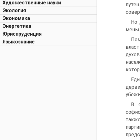
Художественные науки
путеш
Экология
совер
Экономика
Но 
Энергетика
меньш
Юриспруденция
Пом
Языкознание
влас
духов
насел
котор
Еди
дерви
убежи
В с
софис
также
парт
предс