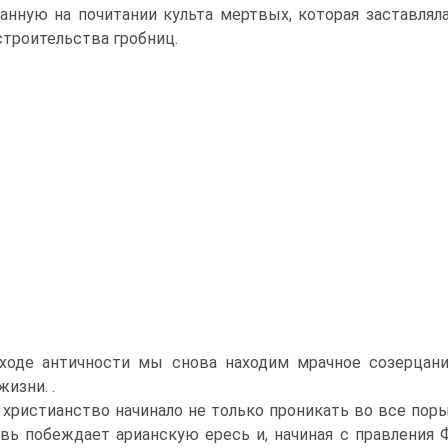
анную на почитании культа мертвых, которая заставля
строительства гробниц.
сходе античности мы снова находим мрачное созерцан
изни. .
 христианство начинало не только проникать во все поры 
вь побеждает арианскую ересь и, начиная с правления Ф