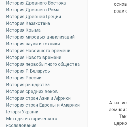
История Древнего Востока
основ
История Древнего Рима
ради 
История Древней Греции
История Казахстана
История Крыма
История мировых цивилизаций
История науки и техники
История Новейшего времени
История Нового времени
История первобытного общества
История Р. Беларусь
История России
История рыцарства
История средних веков
История стран Азии и Африки
А на и
История стран Европы и Америки
земной ж
Історія України
Так
Методы исторического
церко
исследования