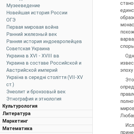
стано
Музееведение
единс
Новейшая история России
обра
ОГЭ
монас
Первая мировая война
похож
Ранний железный век
варва
Ранняя история индоевропейцев
споры
Советская Украина
Украина в XVI - XVIII вв
Одн
Украина в составе Российской и
извес
Австрийской империй
эпоху
Україна в середні століття (VII-XV
Это
ст.)
опред
Энеолит и бронзовый век
правл
Этнография и этнология
полно
Культурология
миров
Литература
Любая
Маркетинг
Исл
Математика
прине