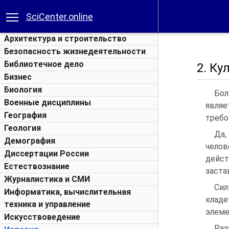
SciCenter.online
Архитектура и строительство
Безопасность жизнедеятельности
Библиотечное дело
2. Ку
Бизнес
Биология
Бол
Военные дисциплины
являе
География
требо
Геология
Да,
Демография
челов
Диссертации России
дейс
Естествознание
заста
Журналистика и СМИ
Сил
Информатика, вычислительная
кладе
техника и управление
элеме
Искусствоведение
Раз