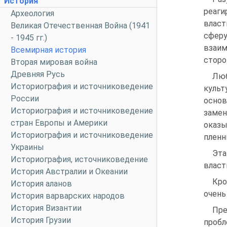
История
реаги
Археология
власт
Великая Отечественная Война (1941
сфер
- 1945 гг.)
взаим
Всемирная история
сторо
Вторая мировая война
Древняя Русь
Люб
Историография и источниковедение
культ
России
основ
Историография и источниковедение
замен
стран Европы и Америки
оказы
Историография и источниковедение
пленн
Украины
Эта
Историография, источниковедение
власт
История Австралии и Океании
Кро
История аланов
очень
История варварских народов
История Византии
Пре
История Грузии
проб