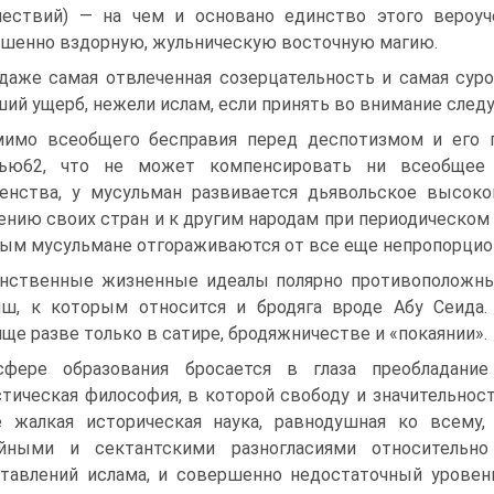
ествий) — на чем и основано единство этого вероуч
шенно вздорную, жульническую восточную магию.
даже самая отвлеченная созерцательность и самая суро
ий ущерб, нежели ислам, если принять во внимание след
имо всеобщего бесправия перед деспотизмом и его по
тью62, что не может компенсировать ни всеобщее 
енства, у мусульман развивается дьявольское высо
ению своих стран и к другим народам при периодическом
ым мусульмане отгораживаются от все еще непропорцион
нственные жизненные идеалы полярно противоположны:
ш, к которым относится и бродяга вроде Абу Сеида.
ще разве только в сатире, бродяжничестве и «покаянии».
фере образования бросается в глаза преобладани
тическая философия, в которой свободу и значительност
 жалкая историческая наука, равнодушная ко всему,
ийными и сектантскими разногласиями относительно
тавлений ислама, и совершенно недостаточный уровен