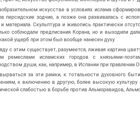
зобразительном искусстве в условиях ислама сформиров
ла персидские зодчие, а позже она развивалась с исп
 и материала. Скульптура и живопись практически отсу
лько соблюдали предписания Корана, но и выходили дал
 какой ущерб при этом был вообще нанесен духу.
яду с этим существует, разумеется, лживая картина цвет
ми ремеслами исламских городов с князьями-поэта
родством души, как, например, в Испании при правлении О
вырваться за эти рамки, к тотальности духовного быти
ениям, к включению в другую, более высокую культуру и
ической слабостью в борьбе против Альморавидов, Альмо