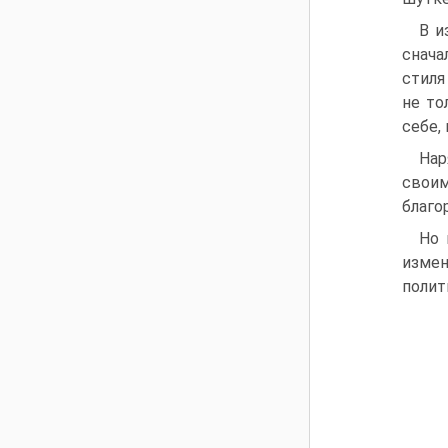
В и
снача
стиля
не то
себе,
Нар
свои
благо
Но 
измен
полит