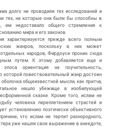
ма долго не проводили тех исследований и
ли тех, на которые они были бы способны в
ы, им недоставало общего стремления к
нованию мира и его законов.
ия характеризуется прежде всего полным
ческих жанров, поскольку в них может
 отдельных народов; Фирдоуси проник сюда
ндным путем. К этому добавляется еще и
 эпоса ориентация на поучительность,
но которой повествовательный жанр достоин
 оболочка общеизвестной мысли, как притча,
стальное нашло убежище в изобилующей
есформенной сказке. Кроме того, ислам не
дьбу человека переплетением страстей и
вует установлению поэтически объективного
ричине, что ислам не терпит разнородного,
ктера уже нашли свое выражение в анекдоте,
.