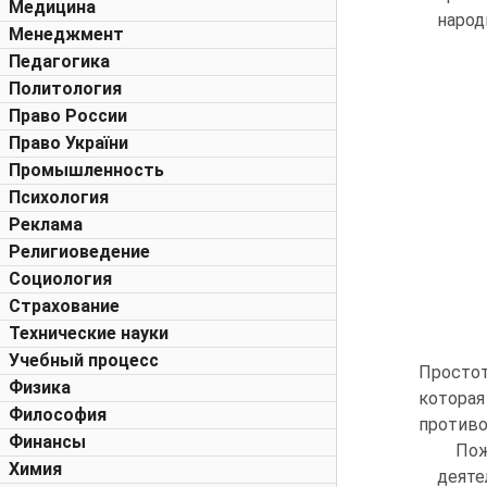
Медицина
народ
Менеджмент
Педагогика
Политология
Право России
Право України
Промышленность
Психология
Реклама
Религиоведение
Социология
Страхование
Технические науки
Учебный процесс
Простот
Физика
котора
Философия
противо
Финансы
Пож
Химия
деят