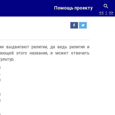
Помощь проекту
<<
↑
>>
ми выдвигают религии, да ведь религия и
вающей этого названия, и может отвечать
ультур.
и
в
и
и
й
и