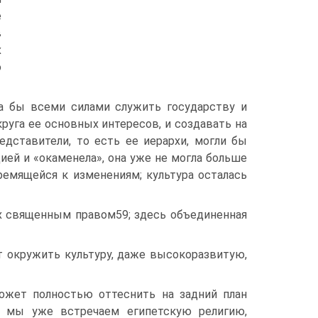
е
в
х
ю
ла бы всеми силами служить государству и
круга ее основных интересов, и создавать на
дставители, то есть ее иерархи, могли бы
ией и «окаменела», она уже не могла больше
ремящейся к изменениям; культура осталась
их священным правом59; здесь объединенная
т окружить культуру, даже высокоразвитую,
ожет полностью оттеснить на задний план
и мы уже встречаем египетскую религию,