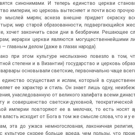
вятся синонимами. И теперь единство церкви стано
тво империи, но церковь вытесняет и почти всю прочую 
зе мыслей мирян; аскеза внешне придает окраску вс
тыри; мир старой образованности, подвергающийся жес
е, хочет закончить свои дни в безбрачии. Решающее с
рам; иерархи церкви являются могущественнейшими ли
 — главным делом (даже в глазах народа).
ако при этом культуре неслыханно повезло в том, чт
тной степени и в Византии) государство и церковь обра
 варвары основывали светские, первоначально чаще всег
 единство осуществил и ислам, который в существенно
еляет ее характер и стиль. Он знает лишь одну, неизб
ения, унаследованную от великого халифата всеми динас
ту и совершенство светски-духовной, теократической
ой империи повторяют ее в мелочах, то есть носят а
 власть исходит от Бога в том же смысле слова, что и у е
ам, эта до ужаса немногословная, лаконичная религия
с культуре скорее больше вреда, чем пользы, что прои