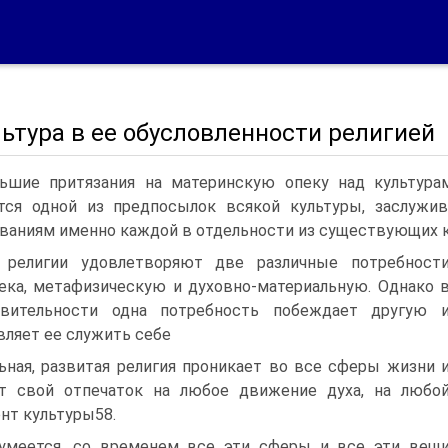
льтура в ее обусловленности религией
ьшие притязания на материнскую опеку над культура
тся одной из предпосылок всякой культуры, заслужи
ваниям именно каждой в отдельности из существующих к
 религии удовлетворяют две различные потребност
ека, метафизическую и духовно-материальную. Однако 
твительности одна потребность побеждает другую 
вляет ее служить себе
ьная, развитая религия проникает во все сферы жизни 
т свой отпечаток на любое движение духа, на любо
нт культуры58.
умеется, со временем все эти сферы и все эти вещ