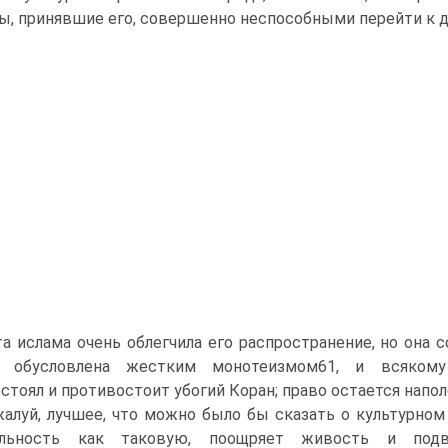
ы, принявшие его, совершенно неспособными перейти к д
а ислама очень облегчила его распространение, но она 
я обусловлена жестким монотеизмом61, и всяком
стоял и противостоит убогий Коран; право остается напо
алуй, лучшее, что можно было бы сказать о культурном 
ельность как таковую, поощряет живость и подв