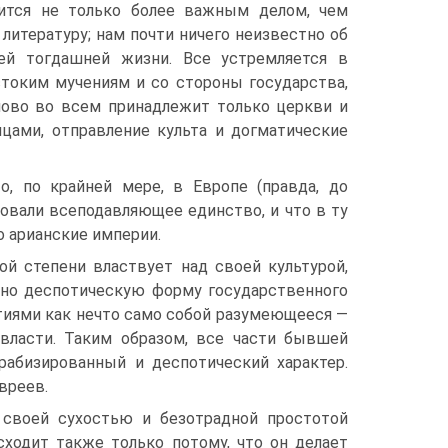
вится не только более важным делом, чем
литературу; нам почти ничего неизвестно об
ей тогдашней жизни. Все устремляется в
токим мучениям и со стороны государства,
лово во всем принадлежит только церкви и
цами, отправление культа и догматические
о, по крайней мере, в Европе (правда, до
зовали всеподавляющее единство, и что в ту
о арианские империи.
й степени властвует над своей культурой,
ежно деспотическую форму государственного
тиями как нечто само собой разумеющееся —
 власти. Таким образом, все части бывшей
рабизированный и деспотический характер.
вреев.
, своей сухостью и безотрадной простотой
сходит также только потому, что он делает