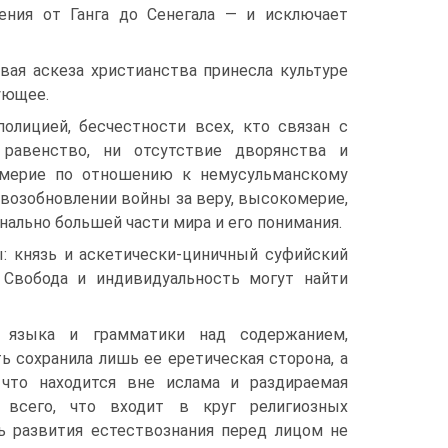
ения от Ганга до Сенегала — и исключает
вая аскеза христианства принесла культуре
ующее.
лицией, бесчестности всех, кто связан с
равенство, ни отсутствие дворянства и
комерие по отношению к немусульманскому
 возобновлении войны за веру, высокомерие,
ально большей части мира и его понимания.
 князь и аскетически-циничный суфийский
 Свобода и индивидуальность могут найти
е языка и грамматики над содержанием,
ь сохранила лишь ее еретическая сторона, а
 что находится вне ислама и раздираемая
 всего, что входит в круг религиозных
ь развития естествознания перед лицом не