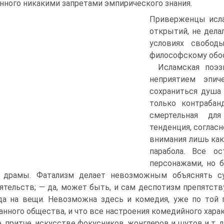
нного никакими запретами эмпирического знания.
Приверженцы исла
открытий, не дела
условиях свобод
философскому обос
Исламская поэз
неприятием эпи
сохраниться душа
только контраба
смертельная для
тенденция, соглас
внимания лишь как
парабола. Все о
персонажами, но б
т драмы. Фатализм делает невозможным объяснять су
ятельств; — да, может быть, и сам деспотизм препятст
да на вещи. Невозможна здесь и комедия, уже по той п
нного общества, и что все настроения комедийного хара
, притче, искусстве фокусников, жонглеров и шутов и т. д