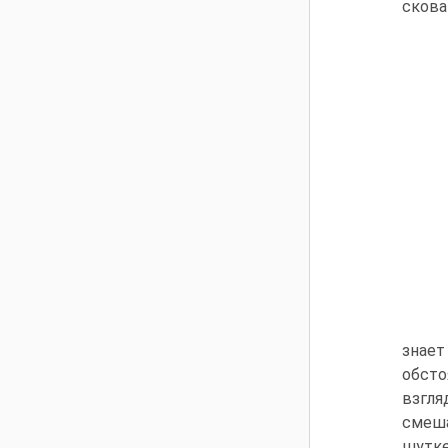
скова
знае
обсто
взгля
смеша
шутке