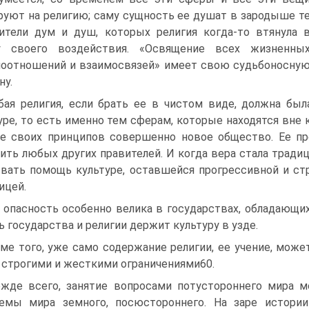
руют на религию; саму сущность ее душат в зародыше т
ители дум и душ, которых религия когда-то втянула 
у своего воздействия. «Освящение всех жизненны
оотношений и взаимосвязей» имеет свою судьбоносну
ну.
ая религия, если брать ее в чистом виде, должна бы
уре, то есть именно тем сферам, которые находятся вне 
е своих принципов совершенно новое общество. Ее пре
ить любых других правителей. И когда вера стала традиц
вать помощь культуре, оставшейся прогрессивной и ст
ицей.
 опасность особенно велика в государствах, обладающ
ь государства и религии держит культуру в узде.
ме того, уже само содержание религии, ее учение, може
 строгими и жесткими ограничениями60.
жде всего, занятие вопросами потустороннего мира м
лемы мира земного, посюстороннего. На заре истори