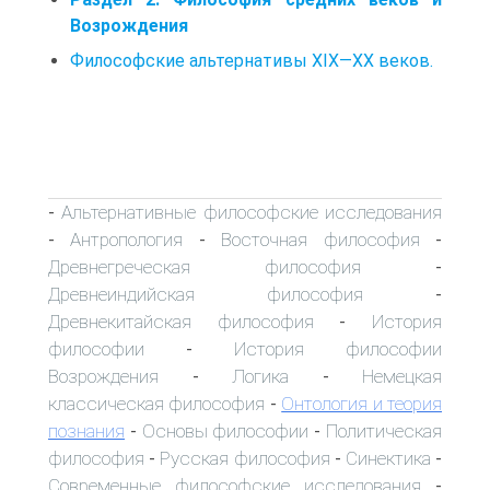
Возрождения
Философские альтернативы XIX—XX веков.
Альтернативные философские исследования
-
Антропология
Восточная философия
-
-
-
Древнегреческая философия
-
Древнеиндийская философия
-
Древнекитайская философия
История
-
философии
История философии
-
Возрождения
Логика
Немецкая
-
-
классическая философия
Онтология и теория
-
познания
Основы философии
Политическая
-
-
философия
Русская философия
Синектика
-
-
-
Современные философские исследования
-