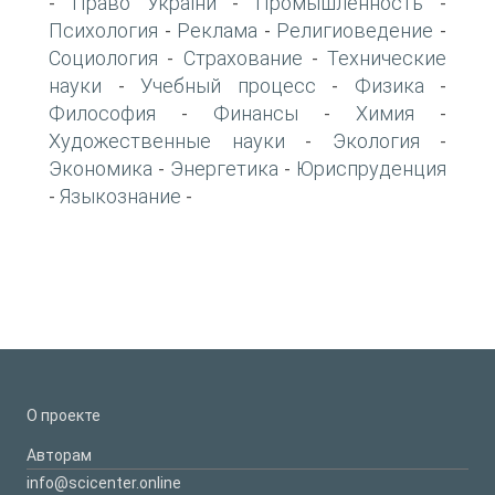
Право України
Промышленность
-
-
-
Психология
Реклама
Религиоведение
-
-
-
Социология
Страхование
Технические
-
-
науки
Учебный процесс
Физика
-
-
-
Философия
Финансы
Химия
-
-
-
Художественные науки
Экология
-
-
Экономика
Энергетика
Юриспруденция
-
-
Языкознание
-
-
О проекте
Авторам
info@scicenter.online