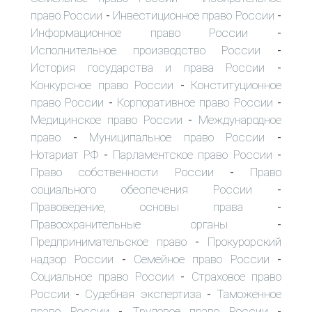
право России
Инвестиционное право России
-
-
Информационное право России
-
Исполнительное производство России
-
История государства и права России
-
Конкурсное право России
Конституционное
-
право России
Корпоративное право России
-
-
Медицинское право России
Международное
-
право
Муниципальное право России
-
-
Нотариат РФ
Парламентское право России
-
-
Право собственности России
Право
-
социального обеспечения России
-
Правоведение, основы права
-
Правоохранительные органы
-
Предпринимательское право
Прокурорский
-
надзор России
Семейное право России
-
-
Социальное право России
Страховое право
-
России
Судебная экспертиза
Таможенное
-
-
право России
Трудовое право России
-
-