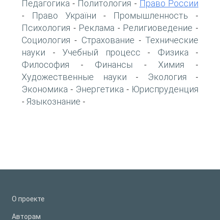
Педагогика
Политология
Право России
-
-
Право України
Промышленность
-
-
-
Психология
Реклама
Религиоведение
-
-
-
Социология
Страхование
Технические
-
-
науки
Учебный процесс
Физика
-
-
-
Философия
Финансы
Химия
-
-
-
Художественные науки
Экология
-
-
Экономика
Энергетика
Юриспруденция
-
-
Языкознание
-
-
О проекте
Авторам