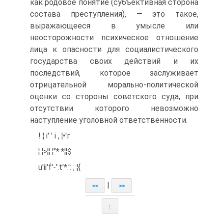
как родовое понятие (субъективная сторона
состава преступления), — это такое,
выражающееся в умысле или
неосторожности психическое отношение
лица к опасности для социалистического
государства своих действий и их
последствий, которое заслуживает
отрицательной морально-политической
оценки со стороны советского суда, при
отсутствии которого невозможно
наступление уголовной ответственности.
! ¦ i' ' i , ¦•'г
¦ ¦>¦¦ ¦"*:*¦¦$
u'ii'f'-'.t'*.': ; ¦{
|
<<
>>
↑