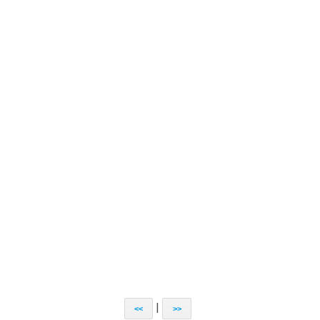
|
<<
>>