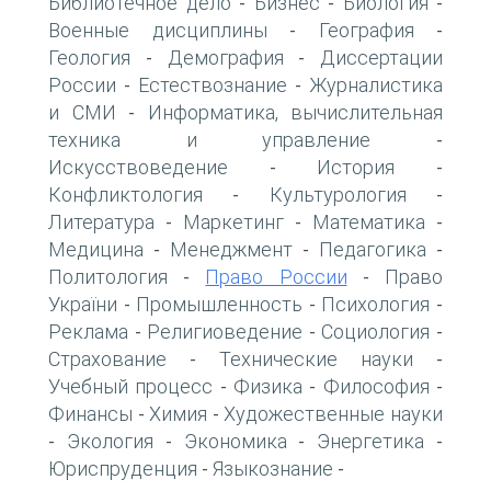
Библиотечное дело
Бизнес
Биология
-
-
-
Военные дисциплины
География
-
-
Геология
Демография
Диссертации
-
-
России
Естествознание
Журналистика
-
-
и СМИ
Информатика, вычислительная
-
техника и управление
-
Искусствоведение
История
-
-
Конфликтология
Культурология
-
-
Литература
Маркетинг
Математика
-
-
-
Медицина
Менеджмент
Педагогика
-
-
-
Политология
Право России
Право
-
-
України
Промышленность
Психология
-
-
-
Реклама
Религиоведение
Социология
-
-
-
Страхование
Технические науки
-
-
Учебный процесс
Физика
Философия
-
-
-
Финансы
Химия
Художественные науки
-
-
Экология
Экономика
Энергетика
-
-
-
-
Юриспруденция
Языкознание
-
-