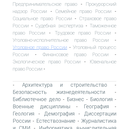
Предпринимательское право
Прокурорский
-
надзор России
Семейное право России
-
-
Социальное право России
Страховое право
-
России
Судебная экспертиза
Таможенное
-
-
право России
Трудовое право России
-
-
Уголовно-исполнительное право России
-
Уголовное право России
Уголовный процесс
-
России
Финансовое право России
-
-
Экологическое право России
Ювенальное
-
право России
-
Архитектура и строительство
-
-
Безопасность жизнедеятельности
-
Библиотечное дело
Бизнес
Биология
-
-
-
Военные дисциплины
География
-
-
Геология
Демография
Диссертации
-
-
России
Естествознание
Журналистика
-
-
и СМИ
Информатика, вычислительная
-