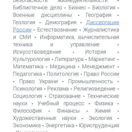
Безопасность жизнедеятельности
-
Библиотечное дело
Бизнес
Биология
-
-
-
Военные дисциплины
География
-
-
Геология
Демография
Диссертации
-
-
России
Естествознание
Журналистика
-
-
и СМИ
Информатика, вычислительная
-
техника и управление
-
Искусствоведение
История
-
-
Культурология
Литература
Маркетинг
-
-
-
Математика
Медицина
Менеджмент
-
-
-
Педагогика
Политология
Право России
-
-
Право України
Промышленность
-
-
-
Психология
Реклама
Религиоведение
-
-
-
Социология
Страхование
Технические
-
-
науки
Учебный процесс
Физика
-
-
-
Философия
Финансы
Химия
-
-
-
Художественные науки
Экология
-
-
Экономика
Энергетика
Юриспруденция
-
-