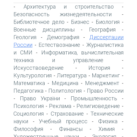
Архитектура и строительство
-
-
Безопасность жизнедеятельности
-
Библиотечное дело
Бизнес
Биология
-
-
-
Военные дисциплины
География
-
-
Геология
Демография
Диссертации
-
-
России
Естествознание
Журналистика
-
-
и СМИ
Информатика, вычислительная
-
техника и управление
-
Искусствоведение
История
-
-
Культурология
Литература
Маркетинг
-
-
-
Математика
Медицина
Менеджмент
-
-
-
Педагогика
Политология
Право России
-
-
Право України
Промышленность
-
-
-
Психология
Реклама
Религиоведение
-
-
-
Социология
Страхование
Технические
-
-
науки
Учебный процесс
Физика
-
-
-
Философия
Финансы
Химия
-
-
-
Художественные науки
Экология
-
-