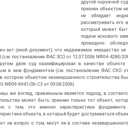
другой окружной су
признан объектом не
не обладает инди
рассматривать его 
который может быть
подачи искового зая
проведено обследо
ен акт (иной документ), что недвижимое имущество не
) (см. постановление ФАС ЗСО от 12.07.2006 NФ04-4280/200
ругом деле суд квалифицировал в качестве объекта 
ым в нем фундаментом (см. постановление ФАС СКО от 
 в котором объектом незавершенного строительства был
О NФ09-6941/06-С3 от 09.08.2006).
наш же взгляд, правильным является подход, в соотве
тельства может быть признан только тот объект, кото
ано с тем, что именно характеристики фундамента
теристики объекта, в который будет достраиваться объек
ет на вопрос о том, могут ли в составе незавершенно