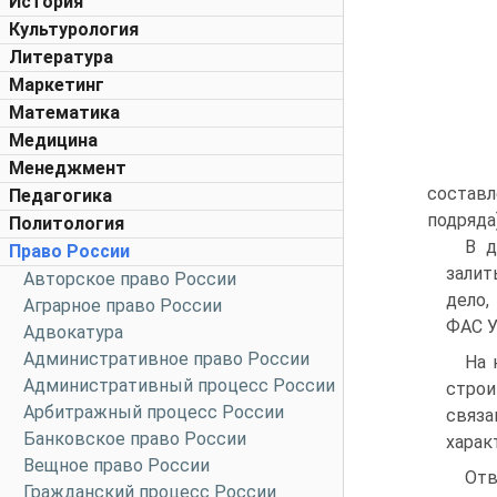
История
Культурология
Литература
Маркетинг
Математика
Медицина
Менеджмент
составл
Педагогика
подряда
Политология
В д
Право России
залит
Авторское право России
дело,
Аграрное право России
ФАС У
Адвокатура
Административное право России
На 
Административный процесс России
строи
Арбитражный процесс России
связ
Банковское право России
харак
Вещное право России
Отв
Гражданский процесс России