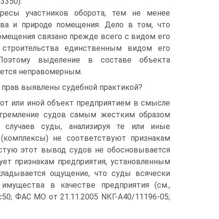
3350).
ересы участников оборота, тем не менее
ва и природе помещения. Дело в том, что
мещения связано прежде всего с видом его
 строительства единственным видом его
 Поэтому выделение в составе объекта
яется неправомерным.
х прав выявлены судебной практикой?
 тот или иной объект предприятием в смысле
 стремление судов самым жестким образом
 случаев суды, анализируя те или иные
(комплексы) не соответствуют признакам
астую этот вывод судов не обосновывается
вует признакам предприятия, установленным
Складывается ощущение, что суды всячески
имущества в качестве предприятия (см.,
50; ФАС МО от 21.11.2005 NКГ-А40/11196-05;