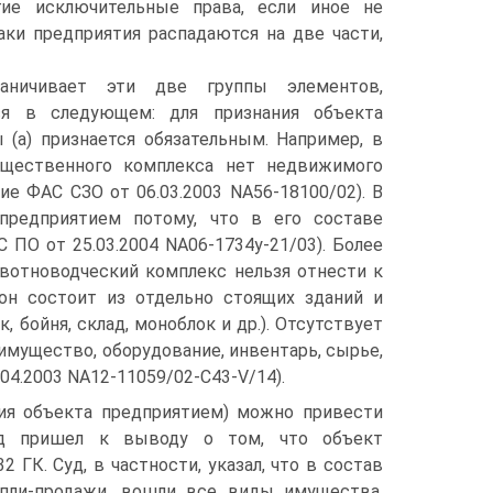
угие исключительные права, если иное не
аки предприятия распадаются на две части,
раничивает эти две группы элементов,
тся в следующем: для признания объекта
 (а) признается обязательным. Например, в
ущественного комплекса нет недвижимого
ие ФАС СЗО от 06.03.2003 NА56-18100/02). В
 предприятием потому, что в его составе
ПО от 25.03.2004 NА06-1734у-21/03). Более
ивотноводческий комплекс нельзя отнести к
он состоит из отдельно стоящих зданий и
бойня, склад, моноблок и др.). Отсутствует
имущество, оборудование, инвентарь, сырье,
.04.2003 NA12-11059/02-C43-V/14).
ния объекта предприятием) можно привести
уд пришел к выводу о том, что объект
 ГК. Суд, в частности, указал, что в состав
пли-продажи, вошли все виды имущества,