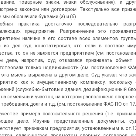
ование, товарные знаки, знаки обслуживания), и др
отрено законом или договором. Текстуально все призн
 мы обозначили буквами (а) и (б).
дебная практика достаточно последовательно разг
авляющих предприятие. Разграничение это проявляе
риятием наличие в его составе всех элементов группы
м из дел суд констатировал, что если в составе им
ства, то он не является предприятием (см. постановлен
м деле, напротив, суд отказался признавать объект
тствовала только недвижимость (см. постановление ФАС 
 эта мысль выражена в другом деле. Суд указал, что ж
риятию как к имущественному комплексу, поскольку 
жений (служебно-бытовые здания, дезинфекционный блок, 
 на земельный участок, на котором расположено спорное 
 требования, долги и т.д. (см. постановление ФАС ПО от 17
ачестве примера положительного решения (т.е. призна
ующее дело. Изучив представленные документы, с
етствует признакам предприятия, установленным в ст.132
ества, являющегося предметом спорных договоров ку