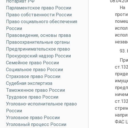
08.04.2
Нотариат РФ
На 
Парламентское право России
проти
Право собственности России
помещ
Право социального обеспечения
испо
России
испо
Правоведение, основы права
незав
Правоохранительные органы
Предпринимательское право
93.
Прокурорский надзор России
При
Семейное право России
ст.13
Социальное право России
прид
Страховое право России
имущ
Судебная экспертиза
предп
Таможенное право России
ничем
Трудовое право России
ст.13
Уголовно-исполнительное право
стре
России
напри
Уголовное право России
ФАС Ц
Уголовный процесс России