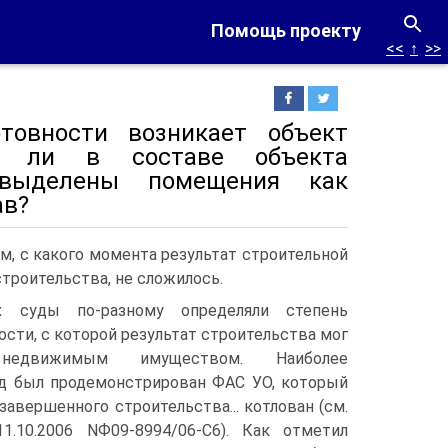
Помощь проекту
<<
↑
>>
товности возникает объект
ут ли в составе объекта
 выделены помещения как
ав?
ом, с какого момента результат строительной
троительства, не сложилось.
х суды по-разному определяли степень
ости, с которой результат строительства мог
едвижимым имуществом. Наиболее
д был продемонстрирован ФАС УО, который
завершенного строительства... котлован (см.
1.10.2006 NФ09-8994/06-С6). Как отметил