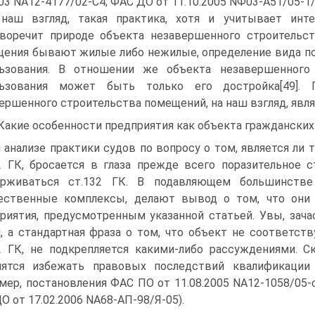
003 NА12-4177/02-С4; ФАС ДО от 11.10.2005 NФ03-А51/05-1/
наш взгляд, такая практика, хотя и учитывает инт
воречит природе объекта незавершенного строительст
ения бывают жилые либо нежилые, определение вида по
льзования. В отношении же объекта незавершенного
льзования может быть только его достройка[49].
ершенного строительства помещений, на наш взгляд, явл
 Какие особенности предприятия как объекта граждански
 анализе практики судов по вопросу о том, является ли
2 ГК, бросается в глаза прежде всего поразительное
ерживаться ст.132 ГК. В подавляющем большинстве
ественные комплексы, делают вывод о том, что они 
риятия, предусмотренным указанной статьей. Увы, зач
, а стандартная фраза о том, что объект не соответст
2 ГК, не подкрепляется какими-либо рассуждениями. 
мятся избежать правовых последствий квалификации 
мер, постановления ФАС ПО от 11.08.2005 NА12-1058/05-с
О от 17.02.2006 NА68-АП-98/Я-05).