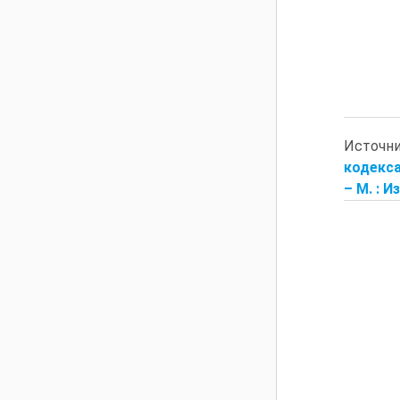
Источн
кодекса
– М. : 