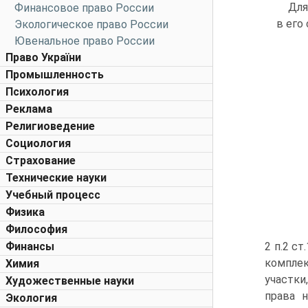
Для
Финансовое право России
в его
Экологическое право России
Ювенальное право России
Право України
Промышленность
Психология
Реклама
Религиоведение
Социология
Страхование
Технические науки
Учебный процесс
Физика
Философия
Финансы
2 п.2 с
комплек
Химия
участки
Художественные науки
права н
Экология