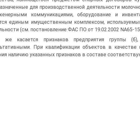
азначенные для производственной деятельности молочног
женерными коммуникациями, оборудование и инвента
тся единым имущественным комплексом, используемы
льности (см. постановление ФАС ПО от 19.02.2002 NА65-15
о же касается признаков предприятия группы (б
ьтативными. При квалификации объектов в качестве 
ния наличию указанных признаков в составе соответств