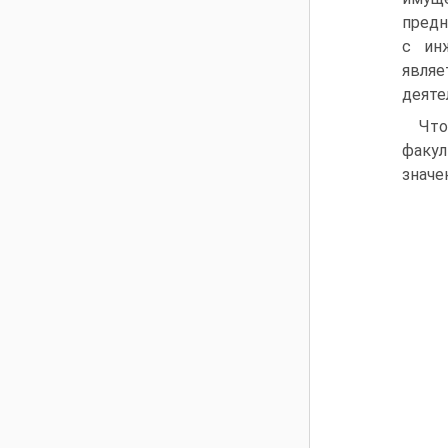
предн
с ин
являе
деяте
Чт
факул
значе