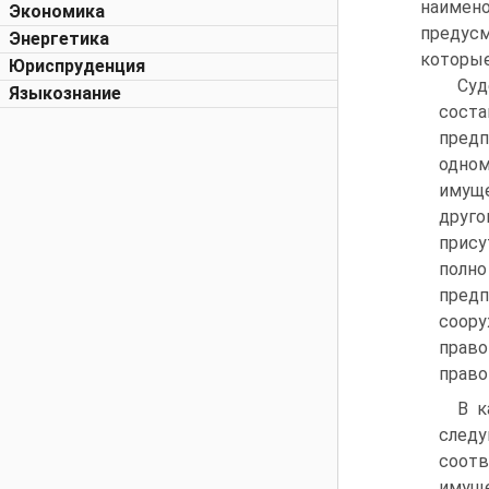
наимен
Экономика
предусм
Энергетика
которые
Юриспруденция
Су
Языкознание
сост
предп
одно
имуще
друго
прису
полно
предп
соору
право
право
В к
след
соотв
имущ