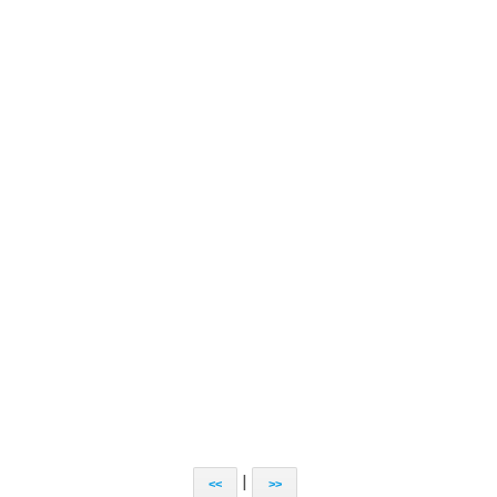
|
<<
>>