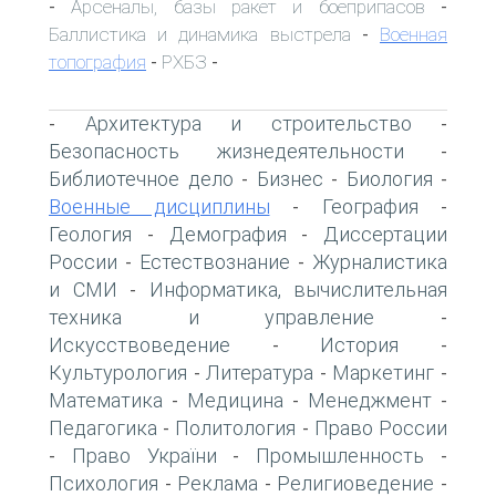
Арсеналы, базы ракет и боеприпасов
-
-
Баллистика и динамика выстрела
Военная
-
топография
РХБЗ
-
-
Архитектура и строительство
-
-
Безопасность жизнедеятельности
-
Библиотечное дело
Бизнес
Биология
-
-
-
Военные дисциплины
География
-
-
Геология
Демография
Диссертации
-
-
России
Естествознание
Журналистика
-
-
и СМИ
Информатика, вычислительная
-
техника и управление
-
Искусствоведение
История
-
-
Культурология
Литература
Маркетинг
-
-
-
Математика
Медицина
Менеджмент
-
-
-
Педагогика
Политология
Право России
-
-
Право України
Промышленность
-
-
-
Психология
Реклама
Религиоведение
-
-
-