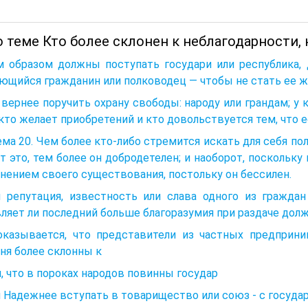
 теме Кто более склонен к неблагодарности, 
м образом должны поступать государи или республика, 
ющийся гражданин или полководец — чтобы не стать ее 
вернее поручить охрану свободы: народу или грандам; у 
кто желает приобретений и кто довольствуется тем, что 
ма 20. Чем более кто-либо стремится искать для себя пол
 это, тем более он добродетелен; и наоборот, поскольку 
нением своего существования, постольку он бессилен.
я репутация, известность или слава одного из гражда
ляет ли последний больше благоразумия при раздаче долж
 оказывается, что представители из частных предприн
ня более склонны к
, что в пороках народов повинны государ
 Надежнее вступать в товарищество или союз - с госуда