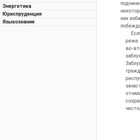
подчине
Энергетика
некотор
Юриспруденция
них изб
Языкознание
побежда
Есл
реже.
во-вт
заблу
Заблу
гражд
респу
зачас
отнял
сохра
често