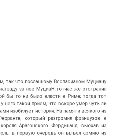
м, так что посланному Веспасианом Муциану
награду за нее МуциаН тотчас же отстранил
ой бы то ни было власти в Риме; тогда тот
у него такой прием, что вскоре умер чуть ли
ами изобилует история. На памяти всякого из
ерранте, который разгромил французов в
короля Арагонского. Фердинанд, выехав из
поль, в первую очередь он вывел армию из