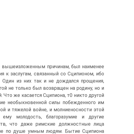
 по вышеизложенным причинам, был наименее
я к заслугам, связанный со Сципионом, ибо
. Один из них так и не дождался прощения,
гой не только был возвращен на родину, но и
 Что же касается Сципиона, т0 никто другой
твие необыкновенной силы побежденного им
ной и тяжелой войне, и молниеносности этой
 ему молодость, благоразумие и другие
ств, что даже римские должностные лица
 не по душе умным людям. Бытие Сципиона