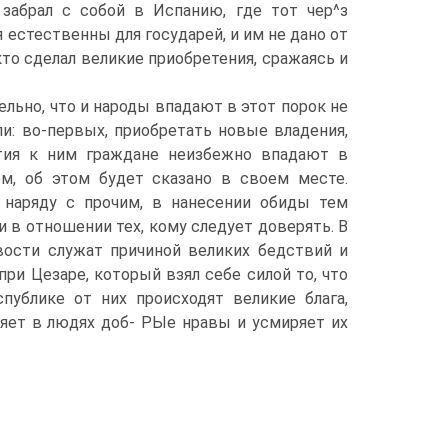
 забрал с собой в Испанию, где тот чер^з
 естественны для государей, и им не дано от
кто сделал великие приобретения, сражаясь и
льно, что и народы впадают в этот порок не
ли: во-первых, приобретать новые владения,
стия к ним граждане неизбежно впадают в
ем, об этом будет сказано в своем месте.
, наряду с прочим, в нанесении обиды тем
и в отношении тех, кому следует доверять. В
вости служат причиной великих бедствий и
ри Цезаре, который взял себе силой то, что
спублике от них происходят великие блага,
ляет в людях доб- РЫе нравы и усмиряет их