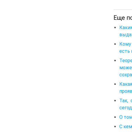
Еще по
Каки
выда
Кому 
есть 
Теоре
может
сохра
Кака
прояв
Так,
сегод
О том
С кем