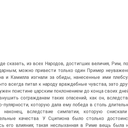
де сказать, из всех Народов, достигших величия, Рим,
дарным; можно привести только один Пример неуважени
на и Камилла изгнали за обиды, нанесенные ими плебсу
что всегда питал к народу враждебные чувства, зато дру
ужен поистине царским поклонением до конца своих дней.
внушить согражданам таких опасений, как он, вследс
по-пулярности, которую дала ему победа в столь длитель
, наконец, вследствие симпатии, которую снискали
тельные качества. У Сципиона было столько достоин
сь его влияния; такая неслыханная в Риме вещь была