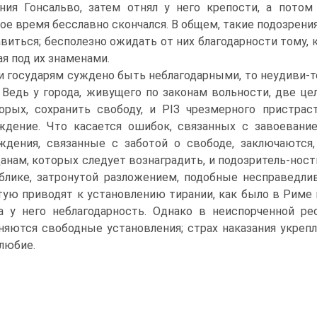
ния Гонсальво, затем отнял у него крепости, а потом
ое время бесславно скончался. В общем, такие подозрения
авиться; бесполезно ожидать от них благодарности тому, 
я под их знаменами.
и государям суждено быть неблагодарными, то неудиви-те
 Ведь у города, живущего по законам вольности, две це
орых, сохранить свободу, и РІЗ чрезмерного пристра
ждение. Что касается ошибок, связанных с завоевани
ждения, связанные с заботой о свободе, заключаются
анам, которых следует вознаградить, и подозритель-ност
блике, затронутой разложением, подобные несправедли
тую приводят к установлению тирании, как было в Риме п
а у него неблагодарность. Однако в неиспорченной ре
няются свободные установления; страх наказания укреп
любие.