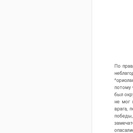
По прав
неблаго
^ориола
потому 
был окр
не мог 
врага, 
победы
замеча
опасали