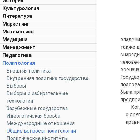
История
Культурология
Литература
Маркетинг
Математика
Медицина
владени
также д
Менеджмент
снаряди
Педагогика
человеч
Политология
военача
Внешняя политика
Государ
Внутренняя политика государства
подорва
Выборы
была пр
Выборы и избирательные
предпри
технологии
Ког
Зарубежные государства
с дру
Идеологичская борьба
прави
Международные отношения
Общие вопросы политологии
Политические институты