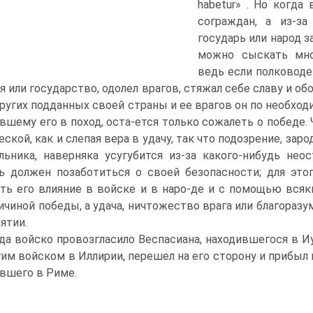
habetur» . Но когда
сограждан, а из-за
государь или народ 
можно сыскать мно
ведь если полководе
я или государство, одолел врагов, стяжал себе славу и обо
ругих подданных своей страны и ее врагов он по необход
вшему его в поход, оста-ется только сожалеть о победе.
еской, как и слепая вера в удачу, так что подозрение, за
льника, наверняка усугубится из-за какого-нибудь нео
ь должен позаботиться о своей безопасности; для это
ть его влияние в войске и в наро-де и с помощью всяки
ичиной победы, а удача, ничтожество врага или благораз
ятии.
да войско провозгласило Веспасиана, находившегося в И
гим войском в Иллирии, перешел на его сторону и прибыл
вшего в Риме.