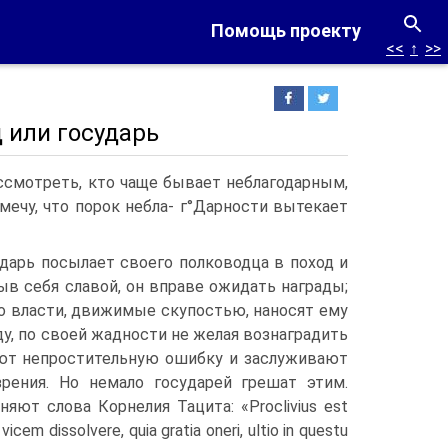
Помощь проекту
<<
↑
>>
д или государь
смотреть, кто чаще бывает неблагодарным,
амечу, что порок небла- г°Дарности вытекает
ударь посылает своего полководца в поход и
ыв себя славой, он вправе ожидать награды;
о власти, движимые скупостью, наносят ему
ду, по своей жадности не желая вознаградить
ают непростительную ошибку и заслуживают
зрения. Но немало государей грешат этим.
няют слова Корнелия Тацита: «Proclivius est
 vicem dissolvere, quia gratia oneri, ultio in questu