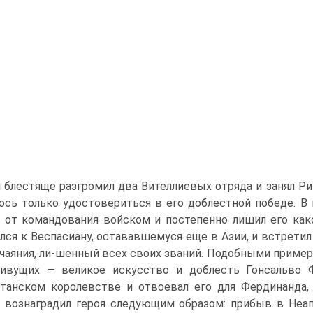
 блестяще разгромил два Вителлиевых отряда и занял Ри
ось только удостовериться в его доблестной победе. В 
 от командования войском и постепенно лишил его как
лся к Веспасиану, остававшемуся еще в Азии, и встретил 
тчаяния, ли-шенный всех своих званий. Подобными пример
ивущих — великое искусство и доблесть Гонсальво Ф
танском королевстве и отвоевал его для Фердинанда, 
, вознаградил героя следующим образом: прибыв в Неа