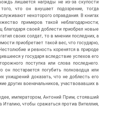
 вождь лишается награды не из-за скупости
 того, что он внушает подозрение, тогда
заслуживают некоторого оправдания. В книгах
жество примеров такой неблагодарности;
ц благодаря своей доблести приобрел новые
гатил своих солдат, то в мнении последних, а
имости приобретает такой вес, что государю,
 Честолюбие и ревность коренятся в природе
родившееся у государя вследствие успехов его
сторожного поступка или слова последнего.
го он постарается погубить полководца или
х ухищрений доказать, что не доблесть его
умие других военачальников, участвовавших в
удее, императором, Антоний Прим, стоявший
 в Италию, чтобы сражаться против Вителлия,