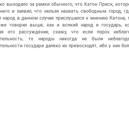
ко выходило за рамки обычного, что Катон Приск, котор
него и заявил, что нельзя назвать свободным город, гд
 народ в данном случае прислушался к мнению Катона, т
же говорил выше, как и всякий народ и государь, ко
ая это рассуждение, скажу, что если порок неблаг
ительность, то народы никогда не были неблаго
тельности государи далеко их превосходят, ибо у них бо