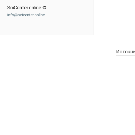
SciCenter.online ©
info@scicenter.online
Источни