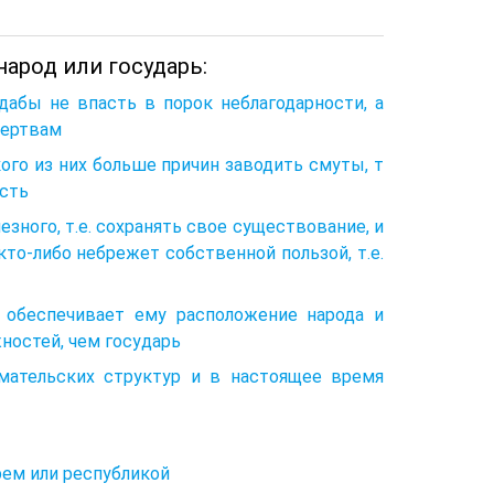
народ или государь:
дабы не впасть в порок неблагодарности, а
жертвам
кого из них больше причин заводить смуты, т
есть
езного, т.е. сохранять свое существование, и
кто-либо небрежет собственной пользой, т.е.
н обеспечивает ему расположение народа и
ностей, чем государь
имательских структур и в настоящее время
рем или республикой