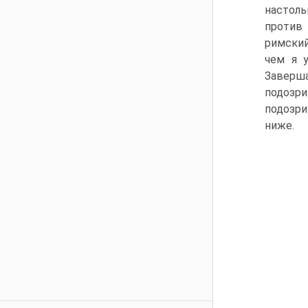
настоль
против 
римский
чем я у
Заверш
подозр
подозри
ниже.