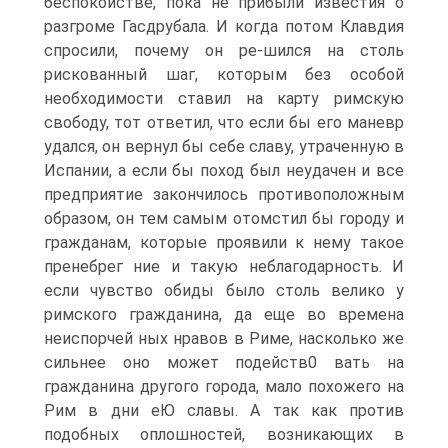
беспокойстве, пока не прибыли известия о
разгроме Гасдрубала. И когда потом Клавдия
спросили, почему он ре-шился на столь
рискованный шаг, которым без особой
необходимости ставил на карту римскую
свободу, тот ответил, что если бы его маневр
удался, он вернул бы себе славу, утраченную в
Испании, а если бы поход был неудачен и все
предприятие закончилось противоположным
образом, он тем самым отомстил бы городу и
гражданам, которые проявили к нему такое
пренебрег ние и такую неблагодарность. И
если чувство обиды было столь велико у
римского гражданина, да еще во времена
неиспорчей ных нравов в Риме, насколько же
сильнее оно может подейств0 вать на
гражданина другого города, мало похожего на
Рим в дни еЮ славы. А так как против
подобных оплошностей, возникающих в