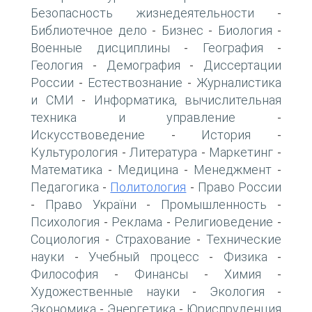
Безопасность жизнедеятельности
-
Библиотечное дело
Бизнес
Биология
-
-
-
Военные дисциплины
География
-
-
Геология
Демография
Диссертации
-
-
России
Естествознание
Журналистика
-
-
и СМИ
Информатика, вычислительная
-
техника и управление
-
Искусствоведение
История
-
-
Культурология
Литература
Маркетинг
-
-
-
Математика
Медицина
Менеджмент
-
-
-
Педагогика
Политология
Право России
-
-
Право України
Промышленность
-
-
-
Психология
Реклама
Религиоведение
-
-
-
Социология
Страхование
Технические
-
-
науки
Учебный процесс
Физика
-
-
-
Философия
Финансы
Химия
-
-
-
Художественные науки
Экология
-
-
Экономика
Энергетика
Юриспруденция
-
-