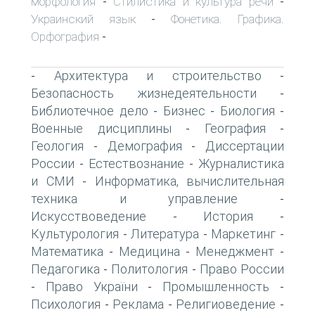
морфология
Стилистика и культура речи
-
-
Украинский язык
Фонетика. Графика.
-
Орфография
-
Архитектура и строительство
-
-
Безопасность жизнедеятельности
-
Библиотечное дело
Бизнес
Биология
-
-
-
Военные дисциплины
География
-
-
Геология
Демография
Диссертации
-
-
России
Естествознание
Журналистика
-
-
и СМИ
Информатика, вычислительная
-
техника и управление
-
Искусствоведение
История
-
-
Культурология
Литература
Маркетинг
-
-
-
Математика
Медицина
Менеджмент
-
-
-
Педагогика
Политология
Право России
-
-
Право України
Промышленность
-
-
-
Психология
Реклама
Религиоведение
-
-
-