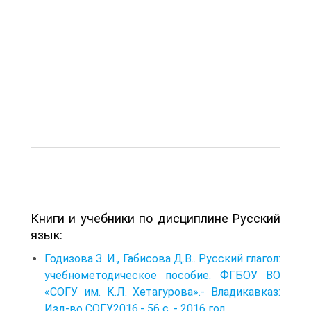
Книги и учебники по дисциплине Русский
язык:
Годизова З. И., Габисова Д.В.. Русский глагол:
учебнометодическое пособие. ФГБОУ ВО
«СОГУ им. К.Л. Хетагурова».- Владикавказ:
Изд-во СОГУ,2016.- 56 с. - 2016 год