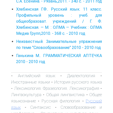
С.А. Есенина. - Рязань,2011. - 340 с. - 2011 год
Хлебинская Г.Ф.. Русский язык. 11 класс.
Профильный уровень : учеб. для
общеобразоват. учреждений / Г. Ф.
Хлебинская. — М. : ОЛМА — Учебник : ОЛМА
Медиа Групп,2010. - 368 с. - 2010 год
Неизвестный. Занимательные упражнения
по теме "Словообразование" 2010 - 2010 год
Ганькина М.. ГРАММАТИЧЕСКАЯ АПТЕЧКА
2010 - 2010 год
Английский язык
Диалектология
-
-
-
Иностранные языки
История русского языка
-
Лексикология. Фразеология. Лексикография
-
-
Лингвокультура
Общая лингвистика
Общее
-
-
языкознание
Русская филология
Русский
-
-
язык
Синтаксис
Словообразование и
-
-