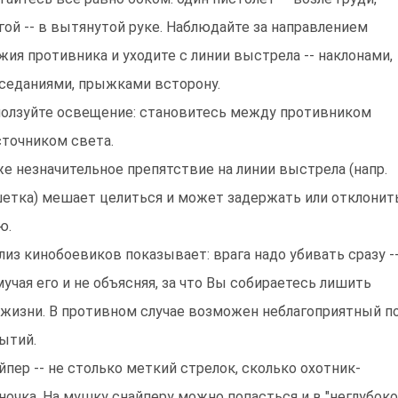
гой -- в вытянутой руке. Наблюдайте за направлением
жия противника и уходите с линии выстрела -- наклонами,
седаниями, прыжками всторону.
олзуйте освещение: становитесь между противником
сточником света.
е незначительное препятствие на линии выстрела (напр.
етка) мешает целиться и может задержать или отклонит
ю.
лиз кинобоевиков показывает: врага надо убивать сразу -
мучая его и не объясняя, за что Вы собираетесь лишить
 жизни. В противном случае возможен неблагоприятный п
ытий.
йпер -- не столько меткий стрелок, сколько охотник-
ночка. На мушку снайперу можно попасться и в "неглубок