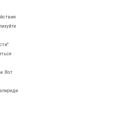
йствия.
лизуйте
сти".
иться
м. Вот
 впереди