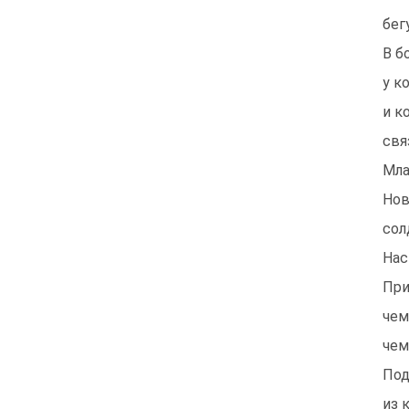
бег
В б
у к
и к
свя
Мла
Нов
сол
Нас
При
чем
чем
Под
из 