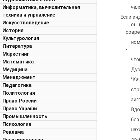
чел
Информатика, вычислительная
техника и управление
Если ин
Искусствоведение
он 
История
совре
Культурология
ном
Литература
-
Маркетинг
что
Математика
Медицина
Дуэ
Менеджмент
"Ка
Педагогика
стр
Политология
зиг
Право России
Право України
Вдо
Промышленность
без
Психология
нах
Реклама
дви
Религиоведение