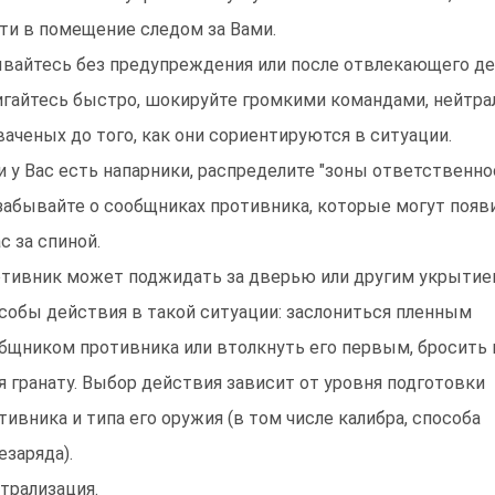
ти в помещение следом за Вами.
вайтесь без предупреждения или после отвлекающего де
гайтесь быстро, шокируйте громкими командами, нейтра
ваченых до того, как они сориентируются в ситуации.
и у Вас есть напарники, распределите "зоны ответственно
забывайте о сообщниках противника, которые могут появ
ас за спиной.
тивник может поджидать за дверью или другим укрытие
собы действия в такой ситуации: заслониться пленным
бщником противника или втолкнуть его первым, бросить
я гранату. Выбор действия зависит от уровня подготовки
тивника и типа его оружия (в том числе калибра, способа
езаряда).
трализация.