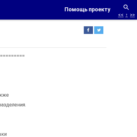
Помощь проекту
<<
↑
>>
=========
акже
азделения.
вки