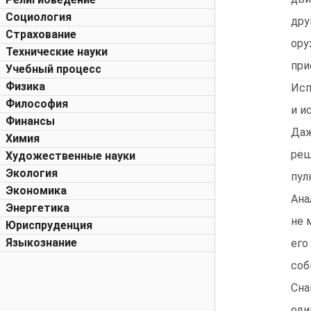
Социология
дру
Страхование
ору
Технические науки
при
Учебный процесс
Физика
Исп
Философия
и и
Финансы
Даж
Химия
реш
Художественные науки
Экология
пул
Экономика
Ана
Энергетика
не 
Юриспруденция
Языкознание
его
соб
Сна
оди