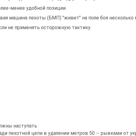
олее-менее удобной позиции.
вая машина пехоты (БМП) "живет" на поле боя несколько
если не применять осторожную тактику.
лжны наступать
ади пехотной цепи в удалении метров 50 -- рывками от у