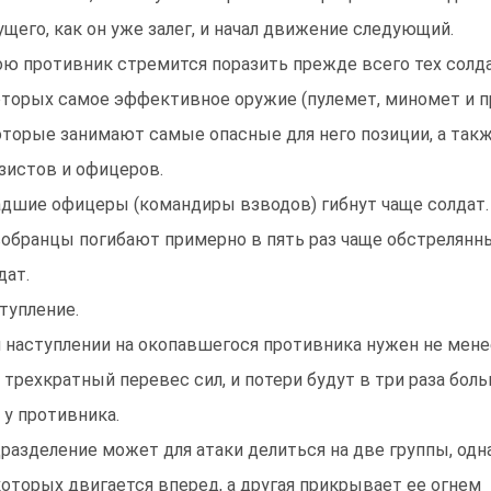
ущего, как он уже залег, и начал движение следующий.
ою противник стремится поразить прежде всего тех солда
оторых самое эффективное оружие (пулемет, миномет и пр
оторые занимают самые опасные для него позиции, а так
зистов и офицеров.
дшие офицеры (командиры взводов) гибнут чаще солдат.
обранцы погибают примерно в пять раз чаще обстрелянн
дат.
тупление.
 наступлении на окопавшегося противника нужен не мене
 трехкратный перевес сил, и потери будут в три раза боль
 у противника.
разделение может для атаки делиться на две группы, одн
которых двигается вперед, а другая прикрывает ее огнем