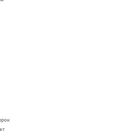
орон:
жет