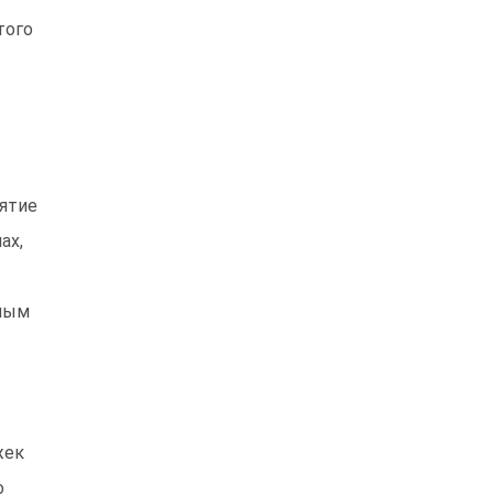
того
ъятие
ах,
нным
жек
о