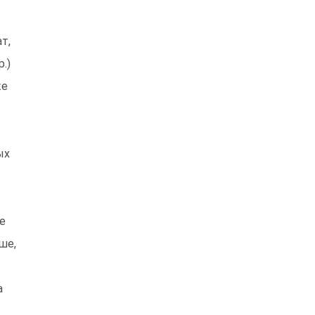
т,
.)
же
ых
е
ше,
а