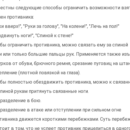
естны следующие способы ограничить возможности взя
лен противника:
и вверх!", "Руки за голову", "На колени!", "Лечь на пол!"
здвинуть ноги!", "Спиной к стене!"
бы ограничить противника, можно связать ему за спиной
и или только большие пальцы рук. Применяется также из
рков от обуви, брючного ремня, срезание пуговиц на штан
епление (плотной повязкой на глаза).
бы полностью обездвижить противника, можно к связа
спиной рукам притянуть связанные ноги.
разделение в бою.
разделение в атаке или отступлении при сильном огне
тивника движется короткими перебежками. Суть перебе
тоит в том, что не успеет противник прицелиться в одног