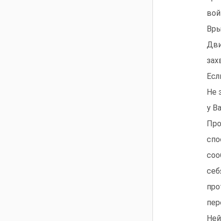
вой
Вры
Дви
зах
Есл
Не 
у В
Про
спо
соо
себ
про
пер
Ней