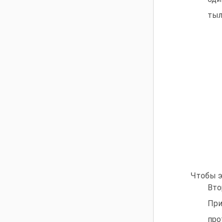
тыл
Чтобы э
Вто
При
про