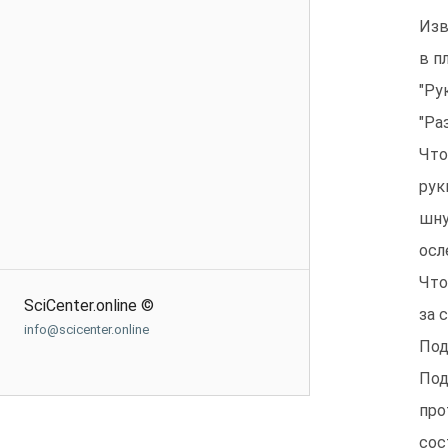
Изв
в п
"Рук
"Ра
Что
рук
шну
осл
Что
SciCenter.online ©
за 
info@scicenter.online
Под
Под
про
сос