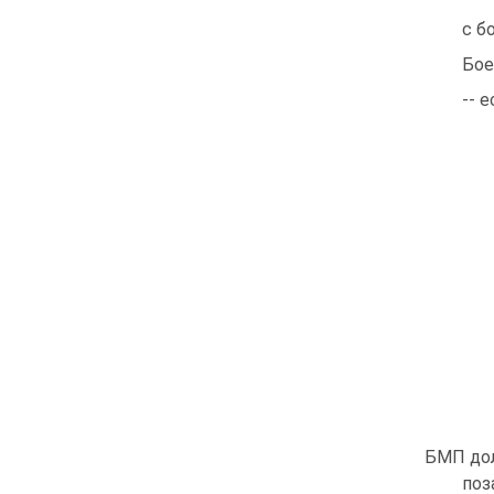
с б
Бое
-- 
БМП до
поз