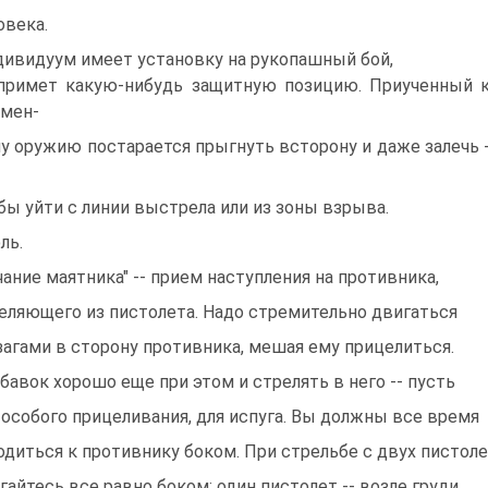
овека.
дивидуум имеет установку на рукопашный бой,
примет какую-нибудь защитную позицию. Приученный 
мен-
у оружию постарается прыгнуть всторону и даже залечь 
бы уйти с линии выстрела или из зоны взрыва.
ль.
чание маятника" -- прием наступления на противника,
еляющего из пистолета. Надо стремительно двигаться
загами в сторону противника, мешая ему прицелиться.
бавок хорошо еще при этом и стрелять в него -- пусть
 особого прицеливания, для испуга. Вы должны все время
одиться к противнику боком. При стрельбе с двух пистол
гайтесь все равно боком: один пистолет -- возле груди,