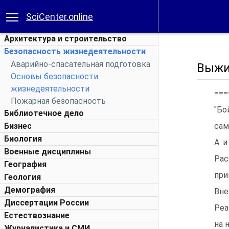
SciCenter.online
Архитектура и строительство
Безопасность жизнедеятельности
Аварийно-спасательная подготовка
Выжи
Основы безопасности
жизнедеятельности
===
Пожарная безопасность
"Бо
Библиотечное дело
Бизнес
сам
Биология
А. 
Военные дисциплины
Рас
География
при
Геология
Демография
Вне
Диссертации России
Реа
Естествознание
на 
Журналистика и СМИ