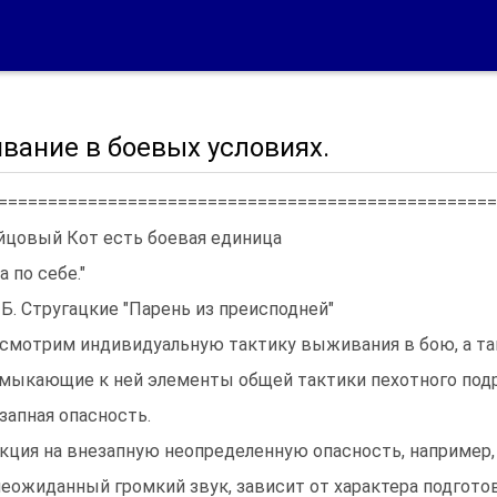
вание в боевых условиях.
==================================================
йцовый Кот есть боевая единица
а по себе."
и Б. Стругацкие "Парень из преисподней"
смотрим индивидуальную тактику выживания в бою, а т
мыкающие к ней элементы общей тактики пехотного подр
запная опасность.
кция на внезапную неопределенную опасность, например,
неожиданный громкий звук, зависит от характера подгото