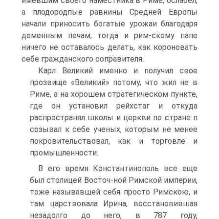
имевшим своего наместника в Риме, ослабел,
а плодородпые равнины Средней Европы
начали приносить богатые урожаи благодаря
доменным печам, тогда и рим-скому папе
ничего не оставалось делать, как короновать
себе гражданского соправителя.
Карл Великий именно и получил свое
прозвище «Великий» потому, что жил не в
Риме, а на хорошем стратегическом пункте,
где он установил рейхстаг и откуда
распространял школы и церкви по стране п
созывал к себе ученых, которым не менее
покровительствовал, как и торговле и
промышленности.
В его время Константинополь все еще
был столицей Восточ-ной Римской империи,
тоже называвшей себя просто Римскою, и
там царствовала Ирина, восстановившая
незадолго до него, в 787 году,