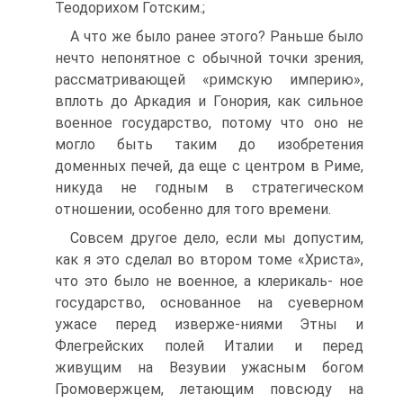
Теодорихом Готским.;
А что же было ранее этого? Раньше было
нечто непонятное с обычной точки зрения,
рассматривающей «римскую империю»,
вплоть до Аркадия и Гонория, как сильное
военное государство, потому что оно не
могло быть таким до изобретения
доменных печей, да еще с центром в Риме,
никуда не годным в стратегическом
отношении, особенно для того времени.
Совсем другое дело, если мы допустим,
как я это сделал во втором томе «Христа»,
что это было не военное, а клерикаль- ное
государство, основанное на суеверном
ужасе перед изверже-ниями Этны и
Флегрейских полей Италии и перед
живущим на Везувии ужасным богом
Громовержцем, летающим повсюду на