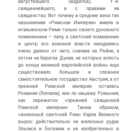
августейшего (augustus), т.-е.
священнейшего, и с правами иа
священство. Вот почему в средние века так
называемая «Римская Империя» имела в
итальянском Риме только своего духовного
помазанника — папу, а светский помазанник
и центр его военной власти находились
очень далеко от него, сначала на Рейне, а
потом на берегах Дуная, на которых вплоть
до конца великой европейской войны еще
существовало большое и сложное
самостоятельное государство Австрия, а от
прежней Римской империи осталась
Романия (Romania), или по нашему Румыния,
как пережиток «прежней священной
Римской империи». Таким образом,
«железный светский Рим» Карла Великого
вырос действительно на железных рудах
Эльзаса и Богемии и на изобретенных в