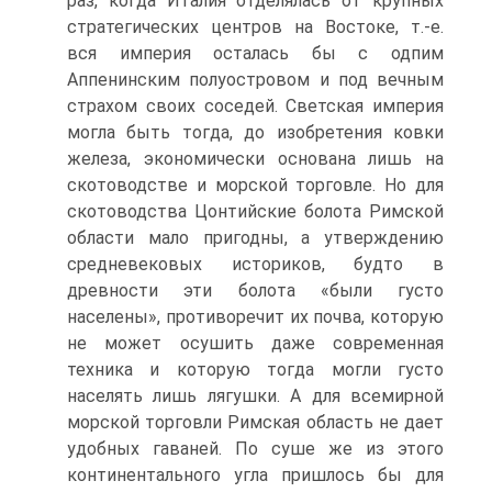
раз, когда Италия отделялась от крупных
стратегических центров на Востоке, т.-е.
вся империя осталась бы с одпим
Аппенинским полуостровом и под вечным
страхом своих соседей. Светская империя
могла быть тогда, до изобретения ковки
железа, экономически основана лишь на
скотоводстве и морской торговле. Но для
скотоводства Цонтийские болота Римской
области мало пригодны, а утверждению
средневековых историков, будто в
древности эти болота «были густо
населены», противоречит их почва, которую
не может осушить даже современная
техника и которую тогда могли густо
населять лишь лягушки. А для всемирной
морской торговли Римская область не дает
удобных гаваней. По суше же из этого
континентального угла пришлось бы для