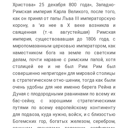
Христова» 25 декабря 800 года», Западно-
Римская империя Карла Великого, после того,
как он принял от папы Льва III императорскую
корону, а 'из нее в X веке возникла и
священная (т.-е. августейшая) Римская
империя, существовавшая до 1806 года, с
миропомазанным церковью императором, как
наместником бога на земле по светским
делам, почти наравне с римским папой, хотя
столицей ее и не был Рим. Рим был
совершенно непригоден для мировой столицы
в стратегическом отно-шении, тогда как были
очень удобны для нее именно берега Рейна и
Дуная с плодородными равнинами по всему их
бас-сейну, с хорошими стратегическими
путями по всему европейскому континенту
для подвоза, куда нужно, войск, и с близостью
Богемских гор, богатых железом, серебром,