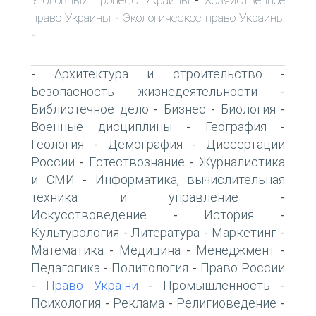
-
право Украины
Экологическое право Украины
-
-
Архитектура и строительство
-
-
Безопасность жизнедеятельности
-
Библиотечное дело
Бизнес
Биология
-
-
-
Военные дисциплины
География
-
-
Геология
Демография
Диссертации
-
-
России
Естествознание
Журналистика
-
-
и СМИ
Информатика, вычислительная
-
техника и управление
-
Искусствоведение
История
-
-
Культурология
Литература
Маркетинг
-
-
-
Математика
Медицина
Менеджмент
-
-
-
Педагогика
Политология
Право России
-
-
Право України
Промышленность
-
-
-
Психология
Реклама
Религиоведение
-
-
-