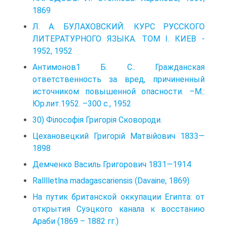
1869
Л. А. БУЛАХОВСКИЙ. КУРС РУССКОГО
ЛИТЕРАТУРНОГО ЯЗЫКА. ТОМ I. КИЕВ -
1952, 1952
Антимонов1 Б. С.. Гражданская
ответственность за вред, причиненный
источником повышенной опасности. –М.:
Юр.лит.1952. –300 с., 1952
30) Філософія Григорія Сковороди.
Цехановецкий Григорій Матвійович 1833—
1898
Демченко Василь Григорович 1831—1914
Ralllletlna madagascariensis (Davaine, 1869)
На путик британской оккупации Египта: от
открытия Суэцкого канала к восстанию
Араби (1869 – 1882 гг.)