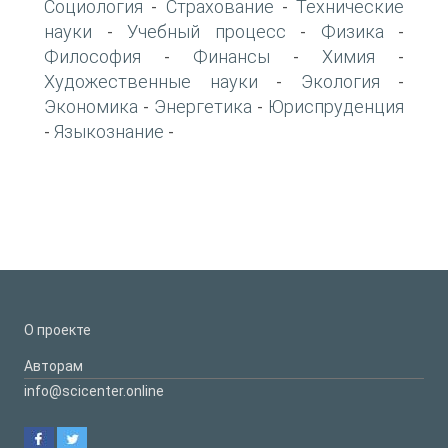
Социология
Страхование
Технические
-
-
науки
Учебный процесс
Физика
-
-
-
Философия
Финансы
Химия
-
-
-
Художественные науки
Экология
-
-
Экономика
Энергетика
Юриспруденция
-
-
Языкознание
-
-
О проекте
Авторам
info@scicenter.online