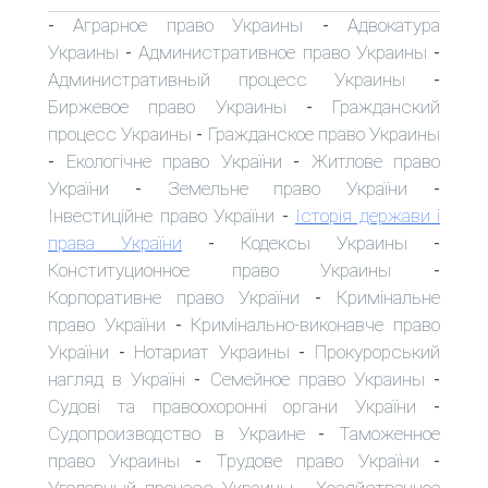
Аграрное право Украины
Адвокатура
-
-
Украины
Административное право Украины
-
-
Административный процесс Украины
-
Биржевое право Украины
Гражданский
-
процесс Украины
Гражданское право Украины
-
Екологічне право України
Житлове право
-
-
України
Земельне право України
-
-
Інвестиційне право України
Історія держави і
-
права України
Кодексы Украины
-
-
Конституционное право Украины
-
Корпоративне право України
Кримінальне
-
право України
Кримінально-виконавче право
-
України
Нотариат Украины
Прокурорський
-
-
нагляд в Україні
Семейное право Украины
-
-
Судові та правоохоронні органи України
-
Судопроизводство в Украине
Таможенное
-
право Украины
Трудове право України
-
-
Уголовный процесс Украины
Хозяйственное