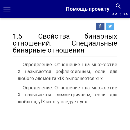
Помощь проекту
<<
↑
>>
1.5. Свойства бинарных
отношений. Специальные
бинарные отношения
Определение. Отношение r на множестве
Х называется рефлексивным, если для
любого элемента хÎХ выполняется хr х.
Определение. Отношение r на множестве
Х называется симметричным, если для
любых х, уÎХ из хr у следует уr х.