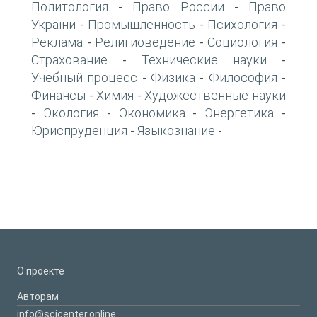
Политология
Право России
Право
-
-
України
Промышленность
Психология
-
-
-
Реклама
Религиоведение
Социология
-
-
-
Страхование
Технические науки
-
-
Учебный процесс
Физика
Философия
-
-
-
Финансы
Химия
Художественные науки
-
-
Экология
Экономика
Энергетика
-
-
-
-
Юриспруденция
Языкознание
-
-
О проекте
Авторам
info@scicenter.online