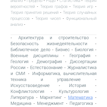
анализ
Пределы
Ряды
Статистика
Теория
-
-
-
-
вероятностей
Теория графов
Теория игр
-
-
-
Теория принятия решений
Теория случайных
-
процессов
Теория чисел
Функциональный
-
-
анализ
-
Архитектура и строительство
-
-
Безопасность жизнедеятельности
-
Библиотечное дело
Бизнес
Биология
-
-
-
Военные дисциплины
География
-
-
Геология
Демография
Диссертации
-
-
России
Естествознание
Журналистика
-
-
и СМИ
Информатика, вычислительная
-
техника и управление
-
Искусствоведение
История
-
-
Конфликтология
Культурология
-
-
Литература
Маркетинг
Математика
-
-
-
Медицина
Менеджмент
Педагогика
-
-
-