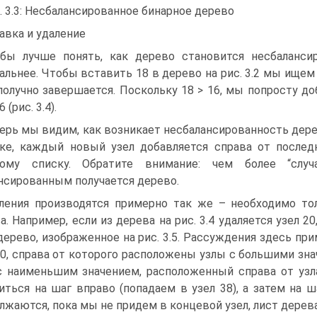
. 3.3: Несбалансированное бинарное дерево
авка и удаление
бы лучше понять, как дерево становится несбаланси
альнее. Чтобы вставить 18 в дерево на рис. 3.2 мы ищем э
получно завершается. Поскольку 18 > 16, мы попросту до
6 (рис. 3.4).
ерь мы видим, как возникает несбалансированность дер
ке, каждый новый узел добавляется справа от послед
ному списку. Обратите внимание: чем более “слу
нсированным получается дерево.
ления производятся примерно так же – необходимо то
а. Например, если из дерева на рис. 3.4 удаляется узел 20
дерево, изображенное на рис. 3.5. Рассуждения здесь п
20, справа от которого расположены узлы с большими зн
с наименьшим значением, расположенный справа от узла
иться на шаг вправо (попадаем в узел 38), а затем на ш
лжаются, пока мы не придем в концевой узел, лист дерева