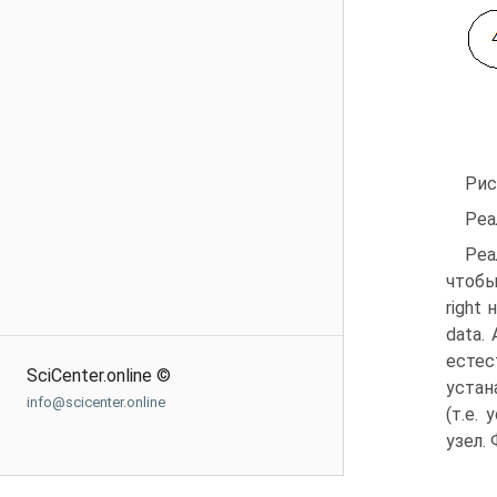
Рис
Реа
Реа
чтобы
right
data.
естес
SciCenter.online ©
устан
info@scicenter.online
(т.е.
узел.