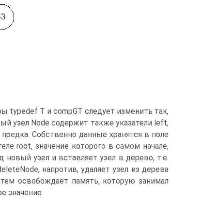
оры typedef T и compGT следует изменить так,
й узел Node содержит также указатели left,
на предка. Собственно данные хранятся в поле
еле root, значение которого в самом начале,
 новый узел и вставляет узел в дерево, т.е.
leteNode, напротив, удаляет узел из дерева
затем освобождает память, которую занимал
е значение.