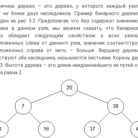
ичное дерево – это дерево, у которого каждый узе
 не более двух наследников. Пример бинарного дерев
ден на рис. 3.2. Предполагая, что Key содержит значение
мое в данном узле, мы можем сказать, что бинарно
во обладает следующим свойством: у всех узлов
ложенных слева от данного узла, значение соответству
оложенных справа от него, – больше. Вершину дерев
ствуют оба наследника, называются листьями. Корень дерев
43. Высота дерева – это длина наидлиннейшего из путей 
а равна 2.