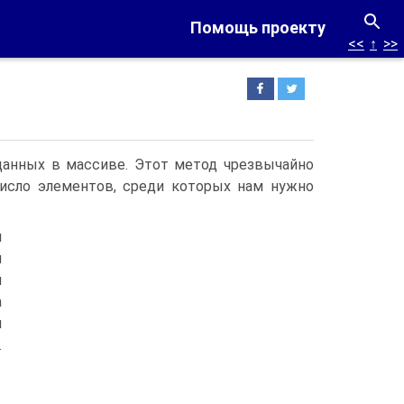
Помощь проекту
<<
↑
>>
данных в массиве. Этот метод чрезвычайно
исло элементов, среди которых нам нужно
и
я
и
а
я
.