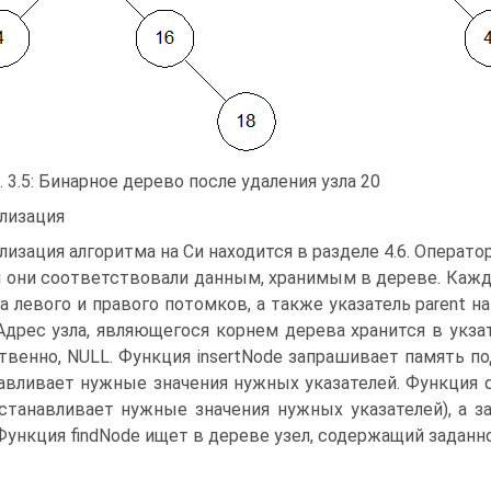
. 3.5: Бинарное дерево после удаления узла 20
лизация
лизация алгоритма на Си находится в разделе 4.6. Операт
 они соответствовали данным, хранимым в дереве. Кажды
 на левого и правого потомков, а также указатель parent 
 Адрес узла, являющегося корнем дерева хранится в укзат
твенно, NULL. Функция insertNode запрашивает память под
авливает нужные значения нужных указателей. Функция de
 устанавливает нужные значения нужных указателей), а 
 Функция findNode ищет в дереве узел, содержащий заданно