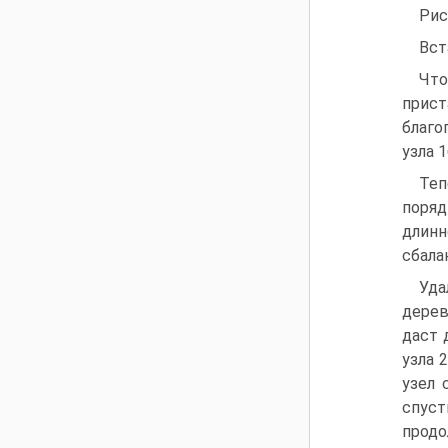
Рис
Вст
Что
прист
благо
узла 1
Теп
поряд
длин
сбала
Уда
дерев
даст 
узла 
узел 
спуст
продо