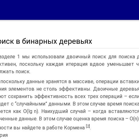
оиск в бинарных деревьях
азделе 1 мы использовали двоичный поиск для поиска 
тивен, поскольку каждая итерация вдвое уменьшает ч
лжать поиск.
 поскольку данные хранятся в массиве, операции вставк
ния элементов не столь эффективны. Двоичные деревь
ют сохранить эффективность всех трех операций – есл
идет с “случайными” данными. В этом случае время поиск
ется как O(lg n). Наихудший случай – когда вставляютс
ченные данные. В этом случае оценка время поиска – O(n)
[2]
ости вы найдете в работе Кормена
.
рия