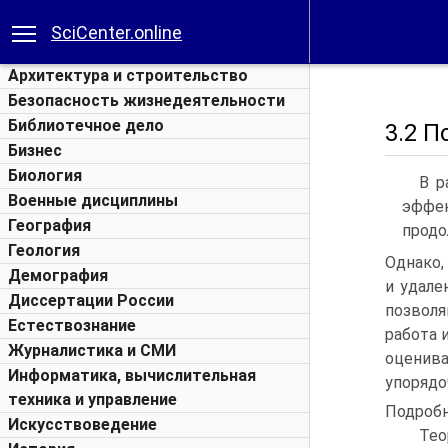
SciCenter.online
Архитектура и строительство
Безопасность жизнедеятельности
Библиотечное дело
3.2 П
Бизнес
Биология
В р
Военные дисциплины
эффек
География
продо
Геология
Однако,
Демография
и удале
Диссертации России
позволя
Естествознание
работа 
Журналистика и СМИ
оценива
Информатика, вычислительная
упорядо
техника и управление
Подробн
Искусствоведение
Тео