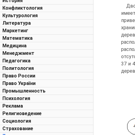
История
Дво
Конфликтология
имеет
Культурология
приве
Литература
храни
Маркетинг
дере
Математика
распо
Медицина
расп
Менеджмент
отсут
Педагогика
37 и 
Политология
дерев
Право России
Право України
Промышленность
Психология
Реклама
Религиоведение
Социология
Страхование