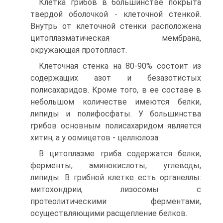
Клетка грибов в большинстве покрыта
твердой оболочкой - клеточной стенкой.
Внутрь от клеточной стенки расположена
цитоплазматическая мем­брана,
окружающая протопласт.
Клеточная стенка на 80-90% состоит из
содержащих азот и безазоти­стых
полисахаридов. Кроме того, в ее составе в
небольшом количестве име­ются белки,
липиды и полифосфаты. У большинства
грибов основным поли­сахаридом является
хитин, а у оомицетов - целлюлоза.
В цитоплазме гриба содержатся белки,
ферменты, аминокислоты, угле­воды,
липиды. В грибной клетке есть органеллы:
митохондрии, лизосомы с
протеолитическими ферментами,
осуществляющими расщепление белков.