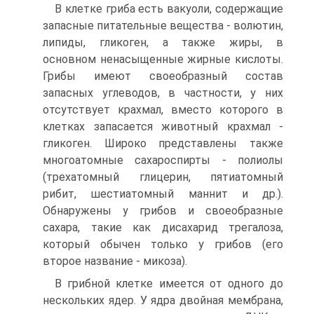
В клетке гриба есть вакуоли, содержащие
запасные питательные веще­ства - волютин,
липиды, гликоген, а также жиры, в
основном ненасыщенные жирные кислоты.
Грибы имеют своеобразный состав
запасных углеводов, в частности, у них
отсутствует крахмал, вместо которого в
клетках запасается животный крахмал -
гликоген. Широко представлены также
многоатомные сахароспирты - полиолы
(трехатомный глицерин, пятиатомный
рибит, шес­тиатомный маннит и др.).
Обнаружены у грибов и своеобразные
сахара, та­кие как дисахарид трегалоза,
который обычен только у грибов (его
второе на­звание - микоза).
В грибной клетке имеется от одного до
нескольких ядер. У ядра двой­ная мембрана,