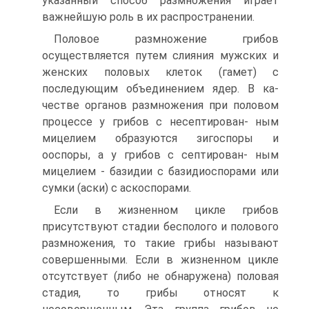
указанный способ размножения играет
важнейшую роль в их распространении.
Половое размножение грибов
осуществляется путем слияния мужских и
женских половых клеток (гамет) с
последующим объединением ядер. В ка­
честве органов размножения при половом
процессе у грибов с несептирован- ным
мицелием образуются зигоспоры и
ооспоры, а у грибов с септирован- ным
мицелием - базидии с базидиоспорами или
сумки (аски) с аскоспорами.
Если в жизненном цикле грибов
присутствуют стадии бесполого и по­лового
размножения, то такие грибы называют
совершенными. Если в жиз­ненном цикле
отсутствует (либо не обнаружена) половая
стадия, то грибы относят к