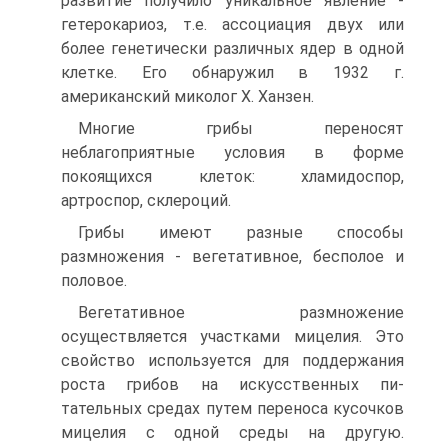
развитие получило уникальное явление -
гетерокариоз, т.е. ассоциация двух или
более генетически различных ядер в одной
клетке. Его обнаружил в 1932 г.
американский миколог X. Ханзен.
Многие грибы переносят
неблагоприятные условия в форме
покоящих­ся клеток: хламидоспор,
артроспор, склероций.
Грибы имеют разные способы
размножения - вегетативное, бесполое и
половое.
Вегетативное размножение
осуществляется участками мицелия. Это
свойство используется для поддержания
роста грибов на искусственных пи­
тательных средах путем переноса кусочков
мицелия с одной среды на дру­гую.