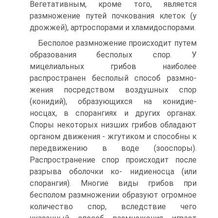
Вегетативным, кроме того, является
размножение путей почкования клеток (у
дрожжей), артроспорами и хламидоспорами.
Бесполое размножение происходит путем
образования бесполых спор. У
мицелиальных грибов наиболее
распространен бесполый способ размно­
жения посредством воздушных спор
(конидий), образующихся на конидие-
носцах, в спорангиях и других органах.
Споры некоторых низших грибов об­ладают
органом движения - жгутиком и способны к
передвижению в воде (зооспоры).
Распространение спор происходит после
разрыва оболочки ко- нидиеносца (или
спорангия). Многие виды грибов при
бесполом размноже­нии образуют огромное
количество спор, вследствие чего