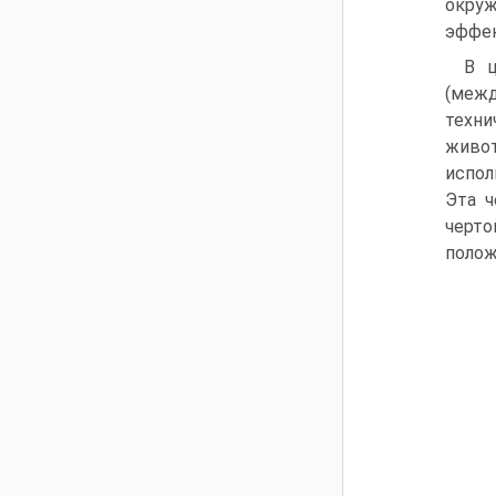
окру
эффек
В ц
(межд
техни
живот
испол
Эта ч
черто
полож