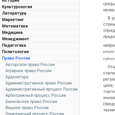
История
среды
Культурология
незав
Литература
В р
Маркетинг
стрем
Математика
опре
Медицина
предп
Менеджмент
напра
Педагогика
Политология
резуль
Право России
субъек
Авторское право России
Отм
Аграрное право России
совпа
Адвокатура
регул
Административное право России
цели,
Административный процесс России
торго
Арбитражный процесс России
инно
Банковское право России
(пред
Вещное право России
техни
Гражданский процесс России