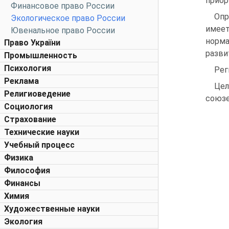
приор
Финансовое право России
Опр
Экологическое право России
имее
Ювенальное право России
норма
Право України
разви
Промышленность
Психология
Рег
Реклама
Цел
Религиоведение
союзе
Социология
Страхование
Технические науки
Учебный процесс
Физика
Философия
Финансы
Химия
Художественные науки
Экология