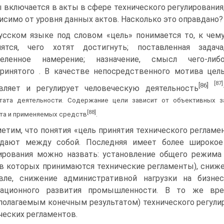
 включается в акты в сфере технического регулирования
исимо от уровня данных актов. Насколько это оправдано?
усском языке под словом «цель» понимается то, к чем
ятся, чего хотят достигнуть; поставленная задача
деленное намерение; назначение, смысл чего-либ
ринятого . В качестве непосредственного мотива цел
[87]
[86]
вляет и регулирует человеческую деятельность
тата деятельности. Содержание цели зависит от объективных з
[88]
та и применяемых средств
.
етим, что понятия «цель принятия технического регламен
дают между собой. Последняя имеет более широкое 
ирования можно назвать: установление общего режима
 в которых принимаются технические регламенты), сниже
вле, снижение административной нагрузки на бизне
вационного развития промышленности. В то же вре
полагаемым конечным результатом) технического регули
ческих регламентов.