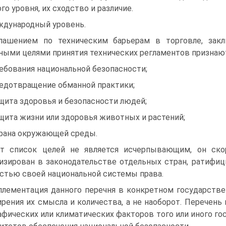
го уровня, их сходство и различие.
дународный уровень.
лашением по техническим барьерам в торговле, зак
ными целями принятия технических регламентов признаю
ребования национальной безопасности;
редотвращение обманной практики;
ащита здоровья и безопасности людей;
ащита жизни или здоровья животных и растений;
храна окружающей среды.
т список целей не является исчерпывающим, он ск
изирован в законодательстве отдельных стран, ратифи
астью своей национальной системы права.
лементация данного перечня в конкретном государстве
рения их смысла и количества, а не наоборот. Перечень
афических или климатических факторов того или иного го