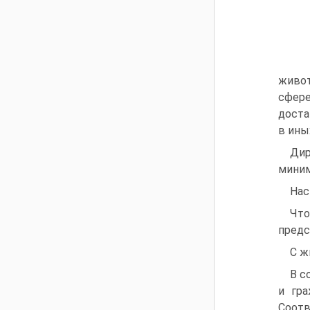
живот
сфере
доста
в ины
Дир
миним
Нас
Что
предс
С ж
В с
и гра
Соотв