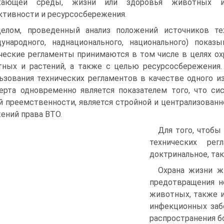
жающей среды, жизни или здоровья животных и р
тивности и ресурсосбережения.
елом, проведенный анализ положений источников тех
ународного, наднационального, национального) показ
ческие регламенты принимаются в том числе в целях о
ных и растений, а также с целью ресурсосбережения.
ьзования технических регламентов в качестве одного 
ерта одновременно является показателем того, что си
й преемственности, является стройной и централизованн
ений права ВТО.
Для того, чтобы
технических ре
доктринальное, так
Охрана жизни ж
предотвращения н
животных, также 
инфекционных заб
распространения б