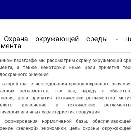
. Охрана окружающей среды - це
амента
анном параграфе мы рассмотрим охрану окружающей сред
амента, а также некоторые иные цели принятия тех
доохранного значения.
 второй шаг в исследовании природоохранного значени
ических регламентов, так как, наряду с область
нения, цели принятия технических регламентов могу
делять включение в технические регламент
гических или иных характеристик продукции.
я формирования нормативной базы, обеспечивающе
оение «зеленой» экономики, цель охраны окружающе