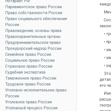
Нотариат РФ
каждо
Парламентское право России
Меж
Право собственности России
Право социального обеспечения
Сог
России
закон
Правоведение, основы права
• т
Правоохранительные органы
• п
Предпринимательское право
Прокурорский надзор России
• з
Семейное право России
• з
Социальное право России
• о
Страховое право России
Судебная экспертиза
Это
Таможенное право России
детал
Трудовое право России
его ч
Уголовно-исполнительное право
Имп
России
расши
Уголовное право России
геогр
Уголовный процесс России