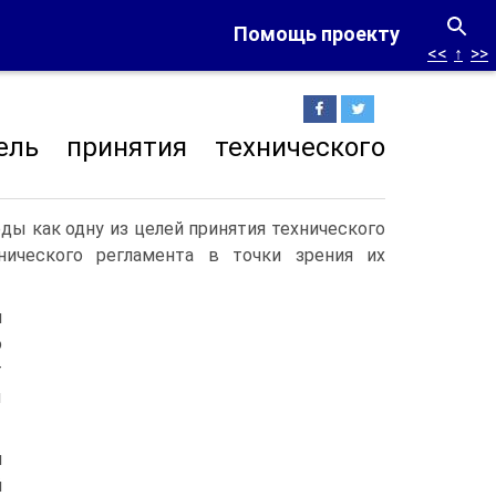
Помощь проекту
<<
↑
>>
ль принятия технического
ы как одну из целей принятия технического
нического регламента в точки зрения их
я
ю
т
ы
й
й