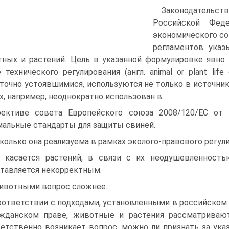
Законодательст
Российской Фед
экономического со
регламентов указ
ных и растений. Цель в указанной формулировке явно
 технического регулирования (англ. animal or plant lif
точно устоявшимися, используются не только в источника
х, например, неоднократно использован в
ективе совета Европейского союза 2008/120/ЕС от 
альные стандарты для защиты свиней.
колько она реализуема в рамках эколого-правового регу
 касается растений, в связи с их неодушевленность
тавляется некорректным.
ивотными вопрос сложнее.
оответствии с подходами, установленными в российском 
жданском праве, животные и растения рассматриваю
етственно возникает вопрос, можно ли признать за ук