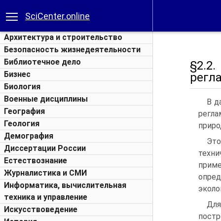
SciCenter.online
Архитектура и строительство
Безопасность жизнедеятельности
Библиотечное дело
§2.2
Бизнес
регл
Биология
Военные дисциплины
В д
География
регл
Геология
приро
Демография
Это
Диссертации России
техн
Естествознание
приме
Журналистика и СМИ
опре
Информатика, вычислительная
эколо
техника и управление
Дл
Искусствоведение
постр