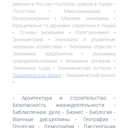
ревизия в России
Контроль і ревізія в Україні
-
-
Логистика
Макроэкономика
-
-
Микроэкономика
Мировая экономика
-
-
Муніципальне та державне управління в Україні
Основы экономики
Политэкономия
-
-
-
Эконометрика
Экономика и управление
-
народным хозяйством
Экономика отрасли
-
-
Экономика предприятия
Экономика
-
природопользования
Экономика регионов
-
-
Экономика труда
Экономическая история
-
-
Экономическая теория
Экономический анализ
-
-
Архитектура и строительство
-
-
Безопасность жизнедеятельности
-
Библиотечное дело
Бизнес
Биология
-
-
-
Военные дисциплины
География
-
-
Геология
Демография
Диссертации
-
-