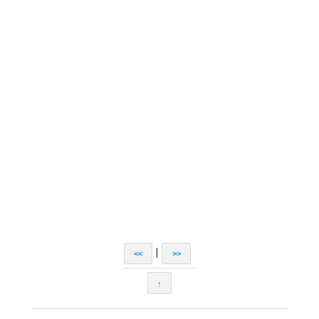
|
<<
>>
↑