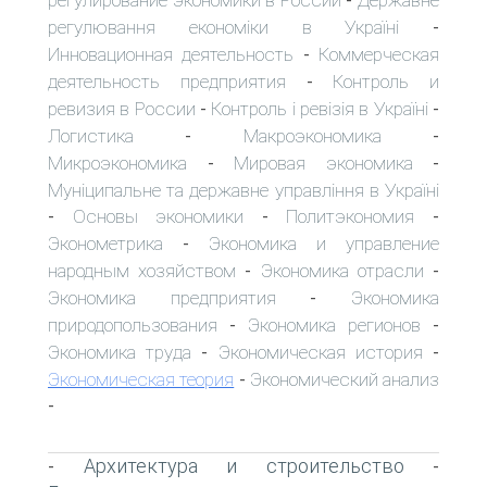
-
регулювання економіки в Україні
-
Инновационная деятельность
Коммерческая
-
деятельность предприятия
Контроль и
-
ревизия в России
Контроль і ревізія в Україні
-
-
Логистика
Макроэкономика
-
-
Микроэкономика
Мировая экономика
-
-
Муніципальне та державне управління в Україні
Основы экономики
Политэкономия
-
-
-
Эконометрика
Экономика и управление
-
народным хозяйством
Экономика отрасли
-
-
Экономика предприятия
Экономика
-
природопользования
Экономика регионов
-
-
Экономика труда
Экономическая история
-
-
Экономическая теория
Экономический анализ
-
-
Архитектура и строительство
-
-