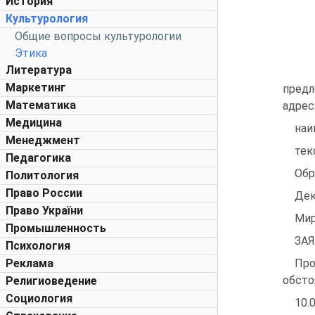
История
Культурология
Общие вопросы культурологии
Этика
Литература
Маркетинг
предл
Математика
адрес
Медицина
наи
Менеджмент
тек
Педагогика
Обр
Политология
Право России
Дек
Право України
Мир
Промышленность
ЗАЯ
Психология
Реклама
Про
обсто
Религиоведение
Социология
10.