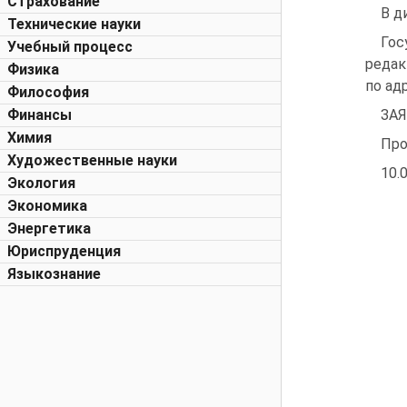
Страхование
В д
Технические науки
Го
Учебный процесс
редак
Физика
по адр
Философия
Финансы
ЗА
Химия
Про
Художественные науки
10.
Экология
Экономика
Энергетика
Юриспруденция
Языкознание