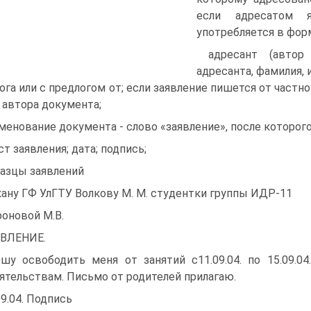
если адресатом я
употребляется в фор
адресант (автор
адресанта, фамилия,
ога или с предлогом от; если заявление пишется от частно
 автора документа;
менование документа - слово «заявление», после которого 
ст заявления; дата; подпись;
азцы заявлений
ану ГФ УлГТУ Волкову М. М. студентки группы ИДР-11
оновой М.В.
ВЛЕНИЕ.
шу освободить меня от занятий с11.09.04. по 15.09.
ятельствам. Письмо от родителей прилагаю.
09.04. Подпись