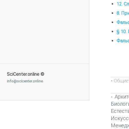
12. С
8. П
Фальс
§ 10.
Фальс
SciCenter.online ©
Общие 
-
info@scicenter.online
Архит
-
Биолог
Естест
Искусс
Менед