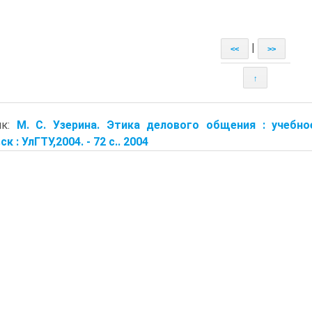
|
<<
>>
↑
ик:
М. С. Узерина. Этика делового общения : учебно
к : УлГТУ,2004. - 72 с.. 2004