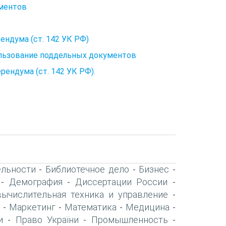
ументов
ндума (ст. 142 УК РФ)
пользование поддельных документов
ендума (ст. 142 УК РФ).
ельности
Библиотечное дело
Бизнес
-
-
-
Демография
Диссертации России
-
-
-
вычислительная техника и управление
-
Маркетинг
Математика
Медицина
-
-
-
-
и
Право України
Промышленность
-
-
-