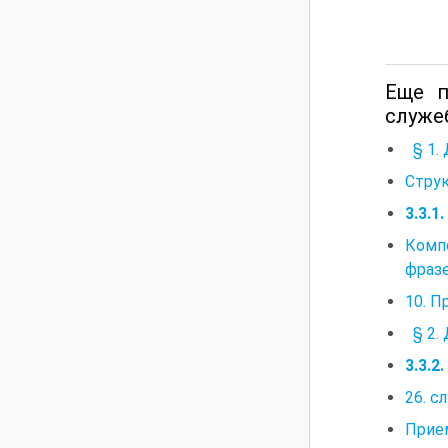
Еще п
служе
§ 1.
Стру
3.3.1
Комп
фразе
10. 
§ 2.
3.3.
26. с
Прие