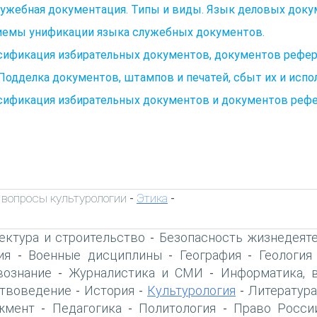
лужебная документация. Типы и виды. Язык деловых док
риемы унификации языка служебных документов.
ификация избирательных документов, документов рефере
 Подделка документов, штампов и печатей, сбыт их и ис
ификация избирательных документов и документов рефер
вопросы культурологии
Этика
-
-
ектура и строительство
Безопасность жизнедеят
-
ия
Военные дисциплины
География
Геология
-
-
-
вознание
Журналистика и СМИ
Информатика, 
-
-
твоведение
История
Культурология
Литература
-
-
-
жмент
Педагогика
Политология
Право Росси
-
-
-