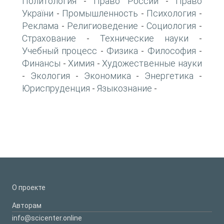
Политология
Право России
Право
-
-
України
Промышленность
Психология
-
-
-
Реклама
Религиоведение
Социология
-
-
-
Страхование
Технические науки
-
-
Учебный процесс
Физика
Философия
-
-
-
Финансы
Химия
Художественные науки
-
-
Экология
Экономика
Энергетика
-
-
-
-
Юриспруденция
Языкознание
-
-
О проекте
Авторам
info@scicenter.online