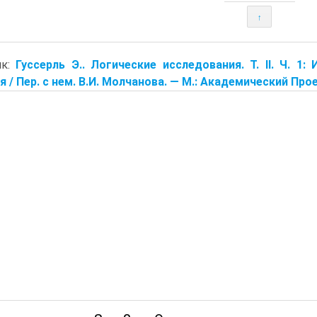
↑
ик:
Гуссерль Э.. Логические исследования. Т. II. Ч. 
я / Пер. с нем. В.И. Молчанова. — М.: Академический Проек