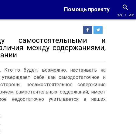
Помощь проекту
<<
↑
>>
у самостоятельными и
зличия между содержаниями,
цании
то-то будет, возможно, настаивать на
 утверждает себя как самодостаточное и
тороны, несамостоятельное содержание
 причем самостоятельных содержаний, имеет
орое недостаточно учитывается в наших
е
в
м