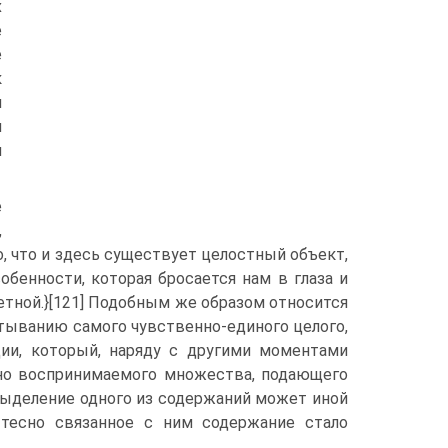
х
е
е
к
я
и
и
е
,
о, что и здесь существует целостный объект,
обенности, которая бросается нам в глаза и
тной.}[121] Подобным же образом относится
тыванию самого чувственно-единого целого,
ии, который, наряду с другими моментами
нно воспринимаемого множества, подающего
выделение одного из содержаний может иной
 тесно связанное с ним содержание стало