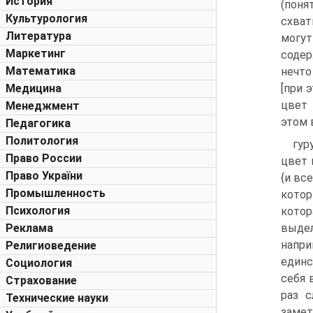
История
(пон
Культурология
схват
Литература
могу
Маркетинг
содер
Математика
нечто
Медицина
[при 
цвет 
Менеджмент
этом 
Педагогика
Политология
гур
Право России
цвет 
Право України
{и вс
Промышленность
котор
Психология
котор
Реклама
выдел
напри
Религиоведение
единс
Социология
себя 
Страхование
раз с
Технические науки
замет