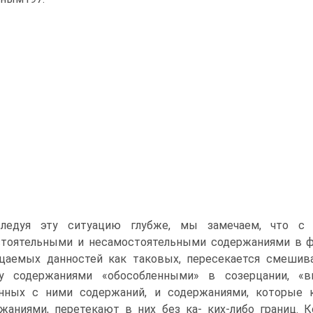
следуя эту ситуацию глубже, мы замечаем, что 
тоятельными и несамостоятельными содержаниями в фен
цаемых данностей как таковых, пересекается смешива
у содержаниями «обособленными» в созерцании, «в
анных с ними содержаний, и содержаниями, которые
жаниями, перетекают в них без ка- ких-либо границ. 