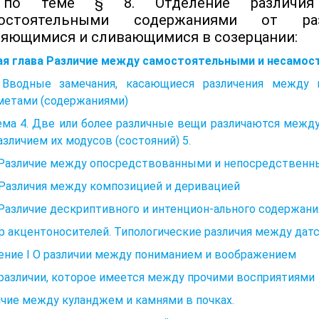
по теме § 8. Отделение различия
мостоятельными содержаниями от ра
яющимися и сливающимися в созерцании:
ая глава Различие между самостоятельными и несамо
 Вводные замечания, касающиеся различения между 
метами (содержаниями)
ма 4. Две или более различные вещи различаются между
азличием их модусов (состояний) 5.
. Различие между опосредствованными и непосредственн
 Различия между композицией и деривацией
 Различие дескриптивного и интенцион-ального содержани
 акцентоносителей. Типологические различия между дат
ение I О различии между пониманием и воображением
 различии, которое имеется между прочими восприятиями
чие между куланджем и камнями в почках.