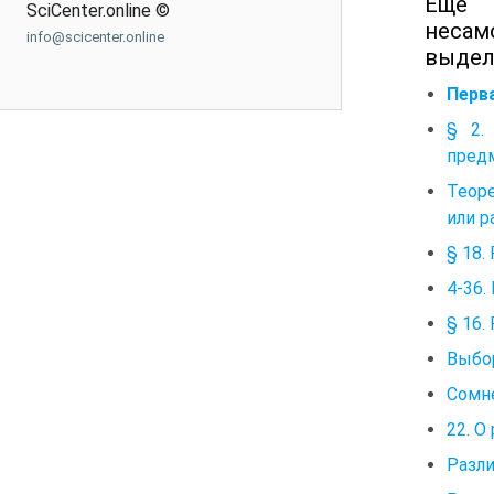
Еще 
SciCenter.online ©
неса
info@scicenter.online
выдел
Перв
§ 2.
пред
Теоре
или р
§ 18
4-36.
§ 16.
Выбор
Сомн
22. О
Разли