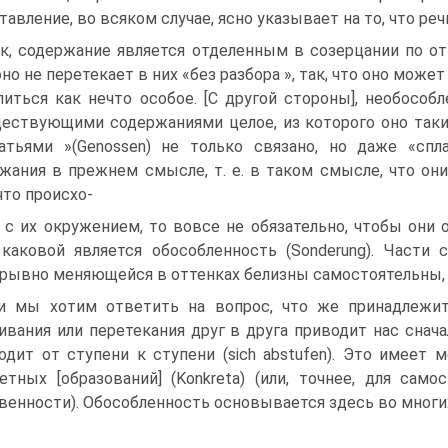
тавление, во всяком случае, ясно указывает на то, что ре
к, содержание является отделенным в созерцании по 
оно не перетекает в них «без разбора », так, что оно мож
иться как нечто особое. [С другой стороны], необособ
ествующими содержаниями целое, из которого оно таки
атьями »(Genossen) не только связано, но даже «спл
жания в прежнем смысле, т. е. в таком смысле, что о
 что происхо-
 с их окружением, то вовсе не обязательно, чтобы они
 каковой является обособленность (Sonderung). Части
рывно меняющейся в оттенках белизны самостоятельны, 
и мы хотим ответить на вопрос, что же принадлежит
ивания или перетекания друг в друга приводит нас снач
одит от ступени к ступени (sich abstufen). Это имеет
етных [образований] (Konkreta) (или, точнее, для са
венности). Обособленность основывается здесь во многих с