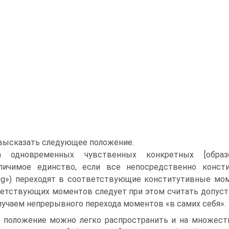
высказать следующее положение.
а одновременных чувственных конкретных [образ
зличимое единство, если все непосредственно конс
tig») переходят в соответствующие конститутивные мом
етствующих моментов следует при этом считать допус
 случаем непрерывного перехода моментов «в самих себя».
 положение можно легко распространить и на множеств