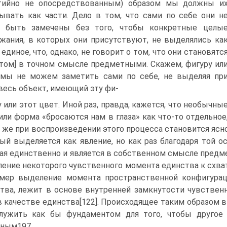
ятийно не опосредствованным) образом мы должны и
ывать как части. Дело в том, что сами по себе они н
т быть замечены без того, чтобы конкретные целы
жания, в которых они присутствуют, не выделялись ка
 единое, что, однако, не говорит о том, что они становятс
этом] в точном смысле предметными. Скажем, фигуру ил
мы не можем заметить сами по себе, не выделяя пр
весь объект, имеющий эту фи-
у или этот цвет. Иной раз, правда, кажется, что необычны
или форма «бросаются нам в глаза» как что-то отдельное
е же при воспроизведении этого процесса становится ясн
ый выделяется как явление, но как раз благодаря той ос
ая единственно и является в собственном смысле предме
ение некоторого чувственного момента единства к схва
мер выделение момента пространственной конфигурац
тва, лежит в основе внутренней замкнутости чувстве
в качестве единства[122]. Происходящее таким образом 
лужить как бы фундаментом для того, чтобы другое
ным197.