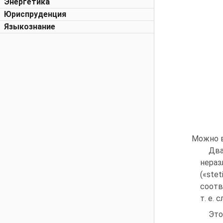
Энергетика
Юриспруденция
Языкознание
Можно 
Дв
нера
(«ste
соотв
т. е.
Это