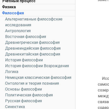
Учебный процесс
Физика
Философия
Альтернативные философские
исследования
Антропология
Восточная философия
Древнегреческая философия
Древнеиндийская философия
Древнекитайская философия
История философии
История философии Возрождения
Логика
Немецкая классическая философия
Ис
Онтология и теория познания
самос
Основы философии
созер
Политическая философия
межд
Русская философия
связ
Синектика
содер