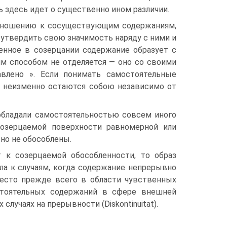
чь здесь идет о существенно ином различии.
отношению к сосуществующим содержаниям,
ет утвердить свою значимость наряду с ними и
ленное в созерцании содержание образует с
м способом не отделяется — оно со своими
авлено ». Если понимать самостоятельные
ни неизменно остаются собою независимо от
 обладали самостоятельностью совсем иного
 созерцаемой поверхности равномерной или
но не обособлены.
 к созерцаемой обособленности, то образ
ала к случаям, когда содержание непрерывно
 место прежде всего в области чувственных
мостоятельных содержаний в сфере внешней
лучаях на прерывности (Diskontinuitat).