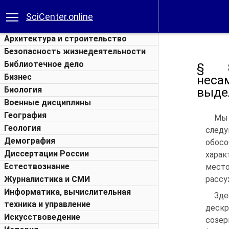
SciCenter.online
Архитектура и строительство
Безопасность жизнедеятельности
Библиотечное дело
§ 8
Бизнес
неса
Биология
выде
Военные дисциплины
География
Мы
Геология
след
Демография
обос
Диссертации России
харак
Естествознание
мест
Журналистика и СМИ
рассу
Информатика, вычислительная
Зде
техника и управление
дескр
Искусствоведение
созе