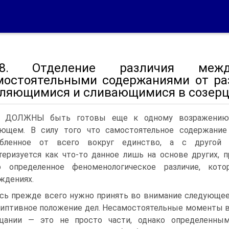
. Отделение различия межд
мостоятельными содержаниями от ра
ляющимися и сливающимися в созер
 ДОЛЖНЫ быть готовы еще к одному возражению. К
ующем. В силу того что самостоятельное содержание
обленное от всего вокруг единство, а с другой с
теризуется как что-то данное лишь на основе других,
о определенное феноменологическое различие, кот
ждениях.
сь прежде всего нужно принять во внимание следующе
иптивное положение дел. Несамостоятельные моменты 
рцании — это не просто части, однако определенны