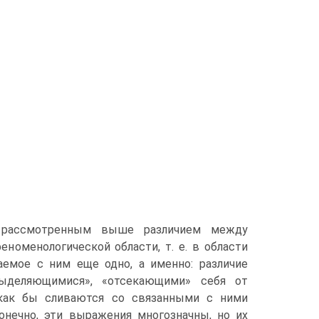
с рассмотренным выше различием между
оменологической области, т. е. в области
емое с ним еще одно, а именно: различие
ыделяющимися», «отсекающими» себя от
 как бы сливаются со связанными с ними
Конечно, эти выражения многозначны, но их