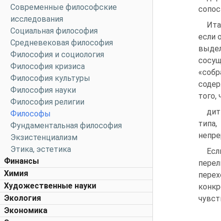
Современные философские
сопос
исследования
Ита
Социальная философия
если 
Средневековая философия
выдел
Философия и социология
сосущ
Философия кризиса
«собр
Философия культуры
содер
Философия науки
того,
Философия религии
дит
Философы
типа,
Фундаментальная философия
непре
Экзистенциализм
Этика, эстетика
Есл
Финансы
перел
Химия
перех
Художественные науки
конкр
Экология
чувст
Экономика