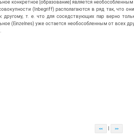
ьное конкретное [образование] является необособленным 
совокупности (Inbegriff) располагаются в ряд так, что 
к другому, т. е. что для соседствующих пар верно тол
ьное (Einzelnes) уже остается необособленным от всех дру
.
|
<<
>>