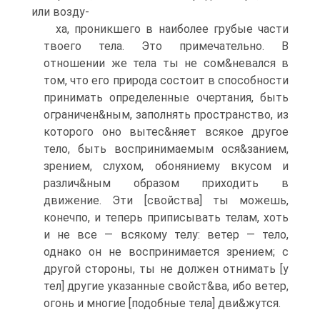
или возду-
ха, проникшего в наиболее грубые части
твоего тела. Это примечательно. В
отношении же тела ты не сом&невался в
том, что его природа состоит в способности
принимать определенные очертания, быть
ограничен&ным, заполнять пространство, из
которого оно вытес&няет всякое другое
тело, быть воспринимаемым ося&занием,
зрением, слухом, обоняниему вкусом и
различ&ным образом приходить в
движение. Эти [свойства] ты можешь,
конечпо, и теперь приписывать телам, хоть
и не все — всякому телу: ветер — тело,
однако он не воспринимается зрением; с
другой стороны, ты не должен отнимать [у
тел] другие указанные свойст&ва, ибо ветер,
огонь и многие [подобные тела] дви&жутся.