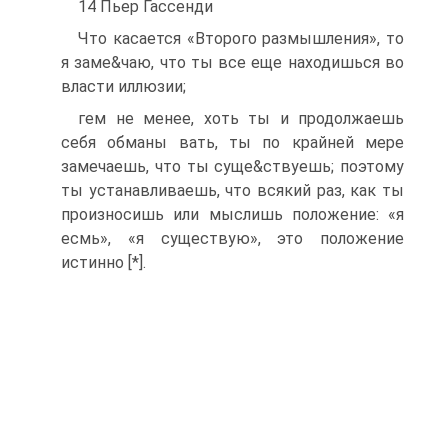
14 Пьер Гассенди
Что касается «Второго размышления», то
я заме&чаю, что ты все еще находишься во
власти иллюзии;
гем не менее, хоть ты и продолжаешь
себя обманы вать, ты по крайней мере
замечаешь, что ты суще&ствуешь; поэтому
ты устанавливаешь, что всякий раз, как ты
произносишь или мыслишь положение: «я
есмь», «я существую», это положение
истинно [*].