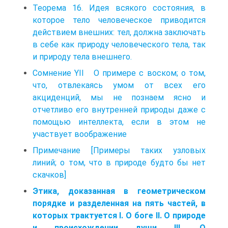
Теорема 16. Идея всякого состояния, в
которое тело человеческое приводится
действием внешних: тел, должна заключать
в себе как природу человеческого тела, так
и природу тела внешнего.
Сомнение YII О примере с воском; о том,
что, отвлекаясь умом от всех его
акциденций, мы не познаем ясно и
отчетливо его внутренней природы даже с
помощью интеллекта, если в этом не
участвует воображение
Примечание [Примеры таких узловых
линий; о том, что в природе будто бы нет
скачков]
Этика, доказанная в геометрическом
порядке и разделенная на пять частей, в
которых трактуется I. О боге II. О природе
и происхождении души III. О