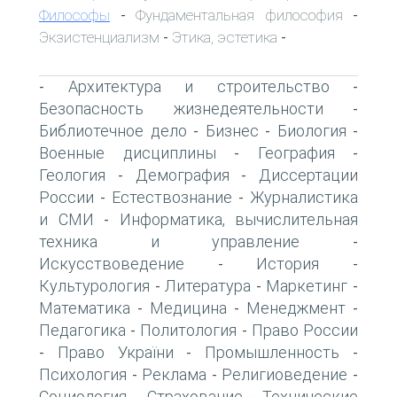
Философы
Фундаментальная философия
-
-
Экзистенциализм
Этика, эстетика
-
-
Архитектура и строительство
-
-
Безопасность жизнедеятельности
-
Библиотечное дело
Бизнес
Биология
-
-
-
Военные дисциплины
География
-
-
Геология
Демография
Диссертации
-
-
России
Естествознание
Журналистика
-
-
и СМИ
Информатика, вычислительная
-
техника и управление
-
Искусствоведение
История
-
-
Культурология
Литература
Маркетинг
-
-
-
Математика
Медицина
Менеджмент
-
-
-
Педагогика
Политология
Право России
-
-
Право України
Промышленность
-
-
-
Психология
Реклама
Религиоведение
-
-
-
Социология
Страхование
Технические