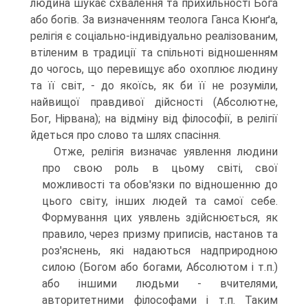
людина шукає схвалення та прихильності Бога
або богів. За визначенням теолога Ганса Кюнґа,
релігія є соціально-індивідуально реалізованим,
втіленим в традиції та спільноті відношенням
до чогось, що перевищує або охоплює людину
та її світ, - до якоїсь, як би її не розуміли,
найвищої правдивої дійсності (Абсолютне,
Бог, Нірвана); на відміну від філософії, в релігії
йдеться про слово та шлях спасіння.
Отже, релігія визначає уявлення людини
про свою роль в цьому світі, свої
можливості та обов'язки по відношенню до
цього світу, інших людей та самої себе.
Формування цих уявлень здійснюється, як
правило, через призму приписів, настанов та
роз'яснень, які надаються надприродною
силою (Богом або богами, Абсолютом і т.п.)
або іншими людьми - вчителями,
авторитетними філософами і т.п. Таким