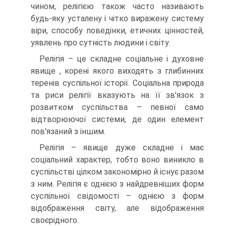
чином, релігією також часто називають
будь-яку усталену і чітко виражену систему
віри, способу поведінки, етичних цінностей,
уявлень про сутність людини і світу.
Релігія – це складне соціальне і духовне
явище , корені якого виходять з глибинних
теренів суспільної історії. Соціальна природа
та риси релігії вказують на її зв'язок з
розвитком суспільства – певної само
відтворюючої системи, де один елемент
пов'язаний з іншим.
Релігія – явище дуже складне і має
соціальний характер, тобто воно виникло в
суспільстві цілком закономірно й існує разом
з ним. Релігія є однією з найдревніших форм
суспільної свідомості – однією з форм
відображення світу, але відображення
своєрідного.