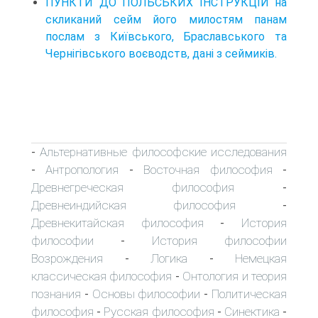
ПУНКТИ ДО ПОЛЬСЬКИХ ІНСТРУКЦІЙ на
скликаний сейм його милостям панам
послам з Київського, Браславського та
Чернігівського воєводств, дані з сеймиків.
Альтернативные философские исследования
-
Антропология
Восточная философия
-
-
-
Древнегреческая философия
-
Древнеиндийская философия
-
Древнекитайская философия
История
-
философии
История философии
-
Возрождения
Логика
Немецкая
-
-
классическая философия
Онтология и теория
-
познания
Основы философии
Политическая
-
-
философия
Русская философия
Синектика
-
-
-