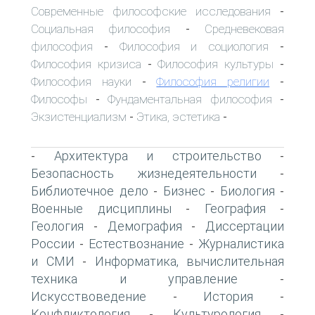
Современные философские исследования
-
Социальная философия
Средневековая
-
философия
Философия и социология
-
-
Философия кризиса
Философия культуры
-
-
Философия науки
Философия религии
-
-
Философы
Фундаментальная философия
-
-
Экзистенциализм
Этика, эстетика
-
-
Архитектура и строительство
-
-
Безопасность жизнедеятельности
-
Библиотечное дело
Бизнес
Биология
-
-
-
Военные дисциплины
География
-
-
Геология
Демография
Диссертации
-
-
России
Естествознание
Журналистика
-
-
и СМИ
Информатика, вычислительная
-
техника и управление
-
Искусствоведение
История
-
-
Конфликтология
Культурология
-
-