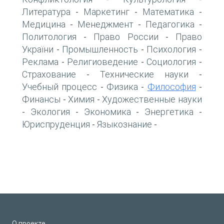
Литература
Маркетинг
Математика
-
-
-
Медицина
Менеджмент
Педагогика
-
-
-
Политология
Право России
Право
-
-
України
Промышленность
Психология
-
-
-
Реклама
Религиоведение
Социология
-
-
-
Страхование
Технические науки
-
-
Учебный процесс
Физика
Философия
-
-
-
Финансы
Химия
Художественные науки
-
-
Экология
Экономика
Энергетика
-
-
-
-
Юриспруденция
Языкознание
-
-
О проекте