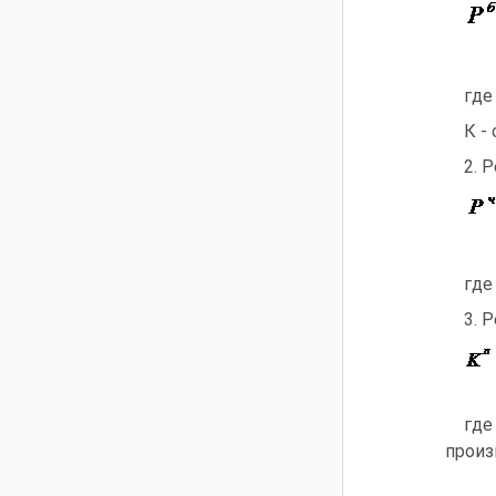
гд
К -
2. 
гд
3. 
г
произ