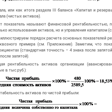
е
ала, или как итога раздела III баланса «Капитал и резер
ала (чистых активов).
т показатель называют финансовой рентабельностью, 
лько использования активов, но и управления капиталом 
иллюстрируем порядок расчета основных показателей ре
квозного примера (см. Приложение). Заметим, что по
ициентах (стандартная точность – 4 знака после запятой
 после запятой).
ая рентабельность активов организации (авансирован
е в тыс.руб.):
табельность активов по чистой прибыли: