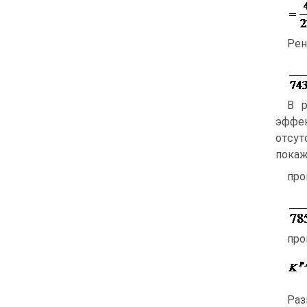
Рен
В р
эффек
отсут
покаж
про
про
Раз