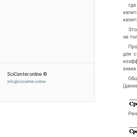
гд
капит
капит
Это
не то
Про
для с
коэфф
знака
SciCenter.online ©
Общ
info@scicenter.online
(данны
Рен