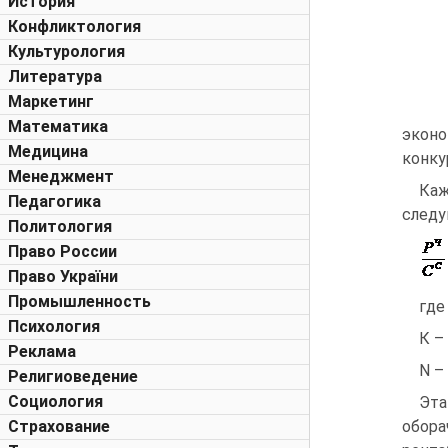
История
Конфликтология
Культурология
Литература
Маркетинг
Математика
экон
Медицина
конку
Менеджмент
Каж
Педагогика
следу
Политология
Право России
Право України
Промышленность
где
Психология
К –
Реклама
N –
Религиоведение
Социология
Эта
Страхование
обор