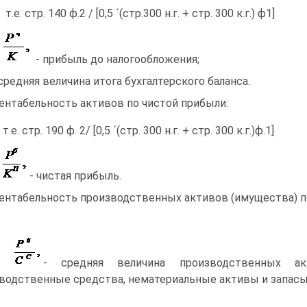
т.е. стр. 140 ф.2 / [0,5 ´(стр.300 н.г. + стр. 300 к.г.) ф1]
е
- прибыль до налогообложения;
 средняя величина итога бухгалтерского баланса.
Рентабельность активов по чистой прибыли:
т.е. стр. 190 ф. 2/ [0,5 ´(стр. 300 н.г. + стр. 300 к.г.)ф.1]
е
- чистая прибыль.
Рентабельность производственных активов (имущества) по
де
- средняя величина производственных ак
водственные средства, нематериальные активы и запасы