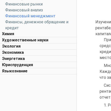
Финансовые рынки
Финансовый анализ
Финансовый менеджмент
Финансы, денежное обращение и
Изучени
кредит
рентабе
Химия
капитал
При
Художественные науки
средс
Экология
креди
Экономика
место
Энергетика
Юриспруденция
Мно
Языкознание
Кажды
что з
Сис
рента
отчет
1. 