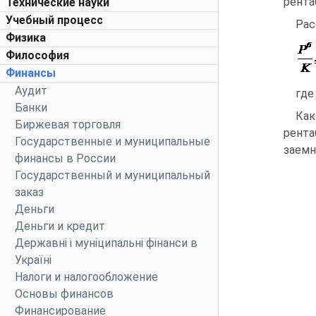
рента
Технические науки
Учебный процесс
Рас
Физика
Философия
Финансы
Аудит
где
Банки
Как
Биржевая торговля
рента
Государственные и муниципальные
заемн
финансы в России
Государственный и муниципальный
заказ
Деньги
Деньги и кредит
Державні і муніципальні фінанси в
Україні
Налоги и налогообложение
Основы финансов
Финансирование