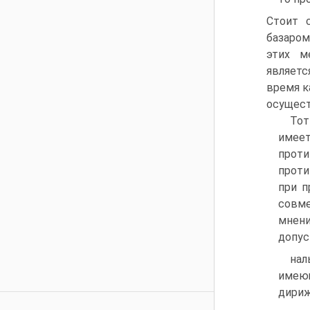
Стоит 
базаром
этих м
являетс
время к
осущест
Тот
имее
прот
проти
при п
совме
мнен
допус
нал
имеющ
дириж