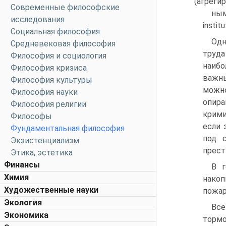
(агреги
Современные философские
ным
исследования
institu
Социальная философия
Одн
Средневековая философия
труда
Философия и социология
наибо
Философия кризиса
важны
Философия культуры
можно
Философия науки
опира
Философия религии
крими
Философы
если 
Фундаментальная философия
под 
Экзистенциализм
прест
Этика, эстетика
Финансы
В г
Химия
накоп
Художественные науки
пожар
Экология
Все
Экономика
торм