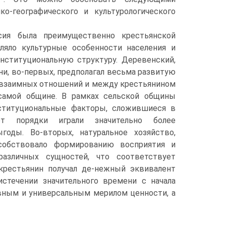
ко-географического и культурологического
сия была преимущественно крестьянской
еляло культурные особенности населения и
ституциональную структуру. Деревенский,
и, во-первых, предполагал весьма развитую
и взаимных отношений и между крестьянином
самой общине. В рамках сельской общины
ституциональные факторы, сложившиеся в
т порядки играли значительно более
оды. Во-вторых, натуральное хозяйство,
особствовало формированию восприятия и
азличных сущностей, что соответствует
 крестьянин получал де-нежный эквивалент
стечении значительного времени с начала
евным и универсальным мерилом ценности, а