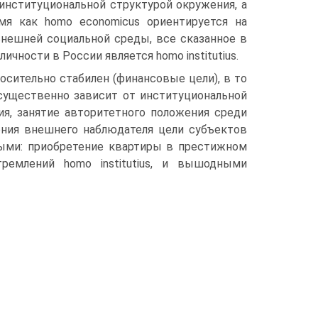
 институциональной структурой окружения, а
мя как homo economicus ориентируется на
нешней социальной среды, все сказанное в
чности в России является homo institutius.
осительно стабилен (финансовые цели), в то
и существенно зависит от институциональной
я, занятие авторитетного положения среди
рения внешнего наблюдателя цели субъектов
мыми: приобретение квартиры в престижном
емлений homo institutius, и вышодными