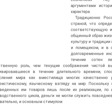
аргументами истори
характера.
Традиционно Рос
страной, что опред
соответствующую ин
общинный образ жизн
культуру и традици
и помещиком, и в 
долговременные ин
течение сотен ле
ственную роль, чем текущие соображения чистой выг
тивировавшееся в течение длительного времени, сп
сления мира как вместилища многих качественно р
еистическому, языческому взгляду на мир. Поскольку
веденных им товаров лишь после их реализации, по и
водственного цикла, деньги не могли служить повседн
вательно, и основным стимулом.