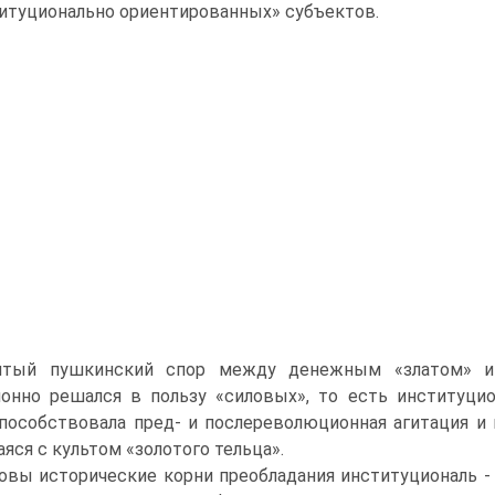
итуционально ориентированных» субъектов.
итый пушкинский спор между денежным «златом» и
онно решался в пользу «силовых», то есть институци
пособствовала пред- и послереволюционная агитация и п
яся с культом «золотого тельца».
овы исторические корни преобладания институциональ -