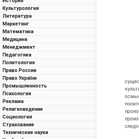
История
Культурология
Литература
Маркетинг
Математика
Медицина
Менеджмент
Педагогика
Политология
Право России
Право України
суще
Промышленность
куль
Психология
осмы
Реклама
полит
Религиоведение
произ
Социология
произ
Страхование
следо
Технические науки