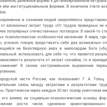
рованной) денежной формы к детализированным натураль
 или институциональным формам. В конечном счете все
tius.
овременно в сознании людей закреплялось представлен
 от вложенных затрат труда. «От трудов праведных не 
лее популярных отечественных поговорок. В какой-то с
х психологических особенностей населения. В мире, где
, условно говоря, представить себе два возможных сп
ющийся на безоглядную веру в милосердие Бога («буд
нальный: использовать для себя то, что является резул
зависимость результата от затрат случайна, то и прина
сомнение! В своем экстремальном выражении перв
уплению.
ородской части России, как показывает Г .А. Гольц 
ительная связь между затратами и результатами труд
ы. Практически через каждые 30 лет пожар уничтожал и
 это влияло на социально-психологические основы фо
ожение роста числа «денежно ориентированных