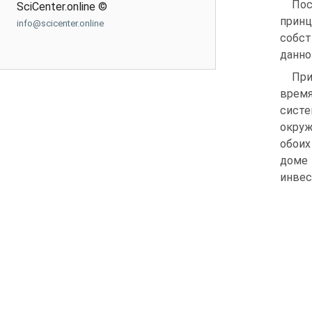
Пос
SciCenter.online ©
принц
info@scicenter.online
собст
данно
При
время
систе
окруж
обоих
доме
инвес