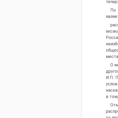
тепер
По 
являе
рас
аксио
Росси
неизб
обще
места
О м
друго
И.П. 
услов
наскв
в том
От
распр
то пр