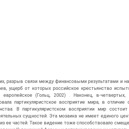
их, разрыв связи между финансовыми результатами и на
ев, ущерб от которых российское крестьянство испыты
 европейское (Гольц, 2002) . Наконец, в-четвертых,
вала партикуляристское восприятие мира, в отличие 
анства. В партикуляристском восприятии мир состои
ятельных сущностей. Эта мозаика не имеет единого цент
из ее частей. Такое видение тоже способствовало сме