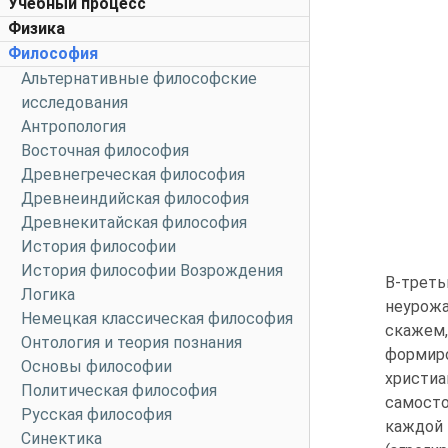
Учебный процесс
Физика
Философия
Альтернативные философские
исследования
Антропология
Восточная философия
Древнегреческая философия
Древнеиндийская философия
Древнекитайская философия
История философии
История философии Возрождения
В-треть
Логика
неурожа
Немецкая классическая философия
скажем,
Онтология и теория познания
формиро
Основы философии
христи
Политическая философия
самосто
Русская философия
каждой 
Синектика