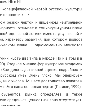
ие HE и HI.
, «специфической чертой русской культуры
ценности <. . .>
ном резкой чертой и лишенном нейтральной
бинарность отличает в социокультурном плане
чной оценочной логики вместо двузначной и
, характеру развития, при котором полюса
рическом плане — одномоментно меняются
нин: «Есть два типа в народе. Но и в том и в
90). Сходное мнение формулировал академик
: «Все дело в детальной оценке подробности
в русском уме? Очень плохо. Мы оперируем
, ни с числом. Мы все достоинство полагаем
ми. Это наша основная черта» (Павлов, 1999).
х субъектов рынка определяет и такое
сли срединная ценностная зона отсутствует,
нии каната».