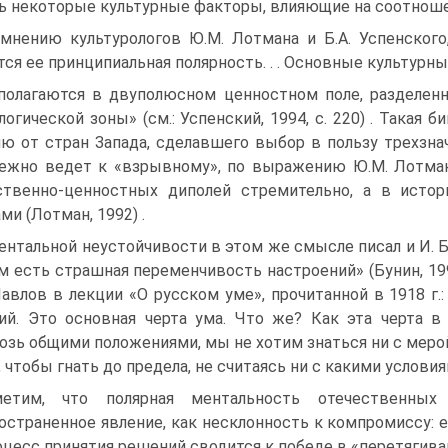
ь некоторые культурные факторы, влияющие на соотношен
мнению культурологов Ю.М. Лотмана и Б.А. Успенского
тся ее принципиальная полярность. . . Основные культурные 
полагаются в двуполюсном ценностном поле, разделен
логической зоны» (см.: Успенский, 1994, с. 220) . Такая 
ю от стран Запада, сделавшего выбор в пользу трехзна
ежно ведет к «взрывному», по выражению Ю.М. Лотмана
ственно-ценностных диполей стремительно, а в исто
ми (Лотман, 1992) .
ентальной неустойчивости в этом же смысле писал и И. Бу
м есть страшная переменчивость настроений» (Бунин, 19
Павлов в лекции «О русском уме», прочитанной в 1918 г.
ий. Это основная черта ума. Что же? Как эта черта 
озь общими положениями, мы не хотим знаться ни с мерой
, чтобы гнать до предела, не считаясь ни с какими условия
метим, что полярная ментальность отечественны
остраненное явление, как несклонность к компромиссу: е
оцесс принятия решений сводится к победе в «перетягива