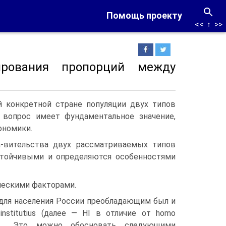
Помощь проекту
<<
↑
>>
ирования пропорций между
 конкретной стране популяции двух типов
от вопрос имеет фундаментальное значение,
ономики.
а-вительства двух рассматриваемых типов
стойчивыми и определяются особенностями
ческими факторами.
 для населения России преобладающим был и
institutius (далее — HI в отличие от homo
 . Это можно обосновать следующими