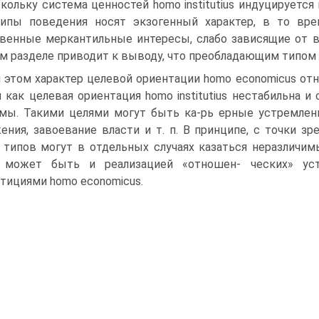
кольку система ценностей homo institutius индуцируется
ипы поведения носят экзогенный характер, в то вре
венные меркантильные интересы, слабо зависящие от в
м разделе приводит к выводу, что преобладающим типом ли
 этом характер целевой ориентации homo economicus отн
 как целевая ориентация homo institutius нестабильна 
мы. Такими целями могут быть ка-рь ерные устремлени
ения, завоевание власти и т. п. В принципе, с точки з
 типов могут в отдельных случаях казаться неразличи
 может быть и реализацией «отношен- ческих» устр
тициями homo economicus.