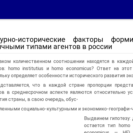
турно-исторические факторы форм
ичными типами агентов в россии
аком количественном соотношении находятся в каждой
ов: homo institutius и homo economicus? Ответ на эт
льку определяет особенности исторического развития эк
дставляется, что в каждой стране пропорции предст
ов в среднесрочном аспекте являются относительно у
тия страны, в свою очередь, обус-
ленными социально-культурными и экономико-географи-
Выдвинем гипотезу:
остается тип homo 
economicus — HE)