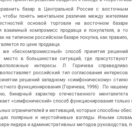
сравнить базар в Центральной России с восточным
, чтобы понять ментальное различие между жителями
естностей: основой торговли на восточном базаре
я взаимный компромисс продавца и покупателя, в то
ак на типичном российском базаре покупка, как правило,
вляется по цене продавца.
 же «бескомпромиссный» способ принятия решений
т место в большинстве ситуаций, где присутствуют
ивоположные интересы. Л. Горичева справедливо
вопоставляет российский тип согласования интересов
ринятии решений западному «симфоническому» стилю
стного функционирования (Горичева, 1996) . По нашему
ию, бинарный характер отечественного менталитета
кает «симфонический» способ функционирования только 
ьных ограничителей и мотиваций, которые способны обес
их полярные и неустойчивые взгляды. Иными словам
ера-лидера и административных методов руководства, п