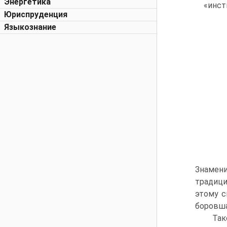
Энергетика
«инст
Юриспруденция
Языкознание
Знамен
традици
этому с
боровша
Так