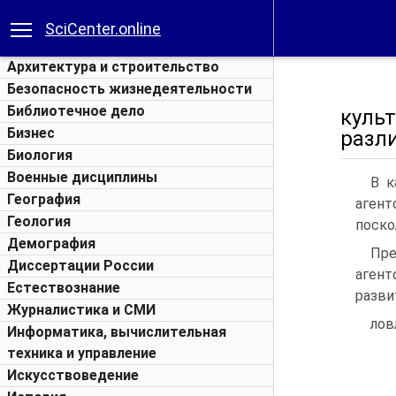
SciCenter.online
Архитектура и строительство
Безопасность жизнедеятельности
Библиотечное дело
куль
Бизнес
разл
Биология
Военные дисциплины
В к
География
агент
Геология
поско
Демография
Пре
Диссертации России
агент
Естествознание
разви
Журналистика и СМИ
лов
Информатика, вычислительная
техника и управление
Искусствоведение