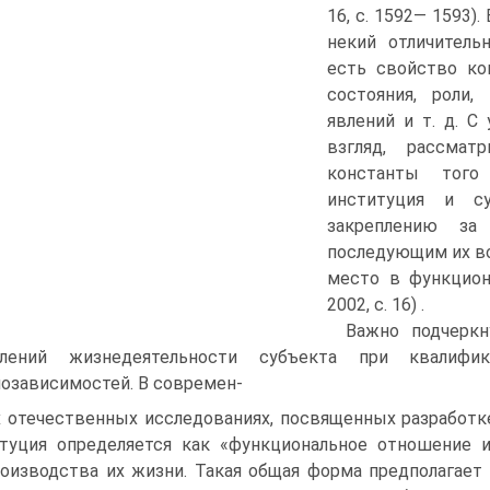
16, с. 1592— 1593)
некий отличитель
есть свойство ког
состояния, роли,
явлений и т. д. С
взгляд, рассма
константы того
институция и с
закреплению за
последующим их во
место в функцион
2002, с. 16) .
Важно подчеркн
влений жизнедеятельности субъекта при квалифи
озависимостей. В современ-
 отечественных исследованиях, посвященных разработк
туция определяется как «функциональное отношение
оизводства их жизни. Такая общая форма предполагает