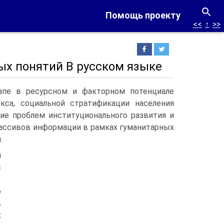
Помощь проекту
<<
↑
>>
х понятий В русском языке
апе в ресурсном и факторном потенциале
екса, социальной стратификации населения
ие проблем институционального развития и
массивов информации в рамках гуманитарных
.
я
с
о
в
х