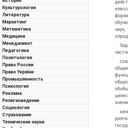
История
дей
Культурология
клас
Литература
форм
Маркетинг
обуче
Математика
наук,
Медицина
опреде
Менеджмент
Зад
Педагогика
частн
Политология
сов
Право России
обща
Право України
функц
Промышленность
общес
Психология
обоб
Реклама
целес
Религиоведение
значи
Социология
ка
Страхование
деят
Технические науки
госуд