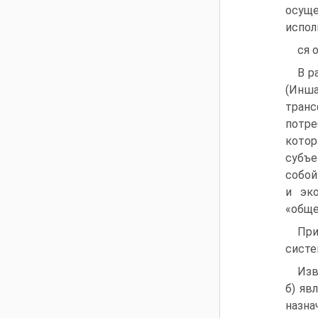
осуще
испол
ся 
В р
(Инш
тран
потре
котор
субъе
собой
и эко
«обще
При
систе
Изв
б) яв
назнач