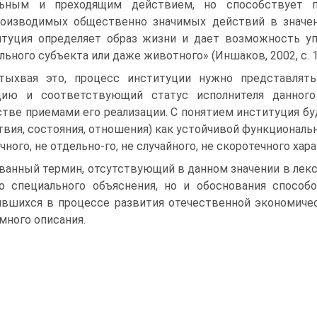
льным и преходящим действием, но способствует п
оизводимых общественно значимых действий в значен
туция определяет образ жизни и дает возможность уп
льного субъекта или даже животного» (Иншаков, 2002, с. 1
тыхвая это, процесс институции нужно представлят
цию и соответствующий статус исполнителя данног
тве приемами его реализации. С понятием институция бу
твия, состояния, отношения) как устойчивой функциональ
чного, не отдельно-го, не случайного, не скоротечного хара
ванный термин, отсутствующий в данном значении в лекс
о специального объяснения, но и обоснования способ
вшихся в процессе развития отечественной экономичес
много описания.