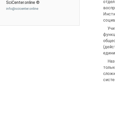
отде
SciCenter.online ©
воспр
info@scicenter.online
Инсти
социа
Учи
функ
общес
(дейс
едини
Наз
тольк
сложи
систе