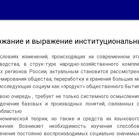
ржание и выражение институциональны
словиях изменений, происходящих на современном эт
водства, в струк-туре народно-хозяйственного компл
х регионов России, актуальным становится рассмотрен
мирования общества, переработки и хранения больших 
 исследующих социум как «продукт» общественного бытия
свою очередь , требует не только системного осмыслени
дочения базовых и производных понятий, связанных 
областью
номической теории, но также и средств их языковог
жения. Возникает необходимость изучения способо
ачения постоянно воспроизводимых социально значимы