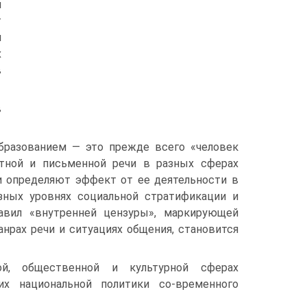
я
т
и
х
в
в
разованием — это прежде всего «человек
тной и письменной речи в разных сферах
и определяют эффект от ее деятельности в
зных уровнях социальной стратификации и
авил «внутренней цензуры», маркирующей
нрах речи и ситуациях общения, становится
ой, общественной и культурной сферах
х национальной политики со-временного