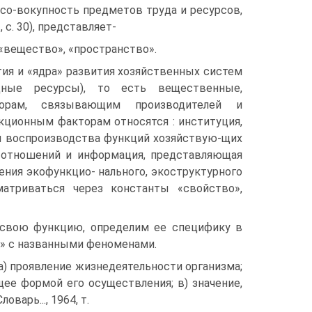
со-вокупность предметов труда и ресурсов,
с. 30), представляет-
«вещество», «пространство».
ия и «ядра» развития хозяйственных систем
одные ресурсы), то есть вещественные,
торам, связывающим производителей и
кционным факторам относятся : институция,
 и воспроизводства функций хозяйствую-щих
х отношений и информация, представляющая
ения экофункцио- нального, экоструктурного
матриваться через константы «свойство»,
 свою функцию, определим ее специфику в
я» с названными феноменами.
а) проявление жизнедеятельности организма;
щее формой его осуществления; в) значение,
варь..., 1964, т.