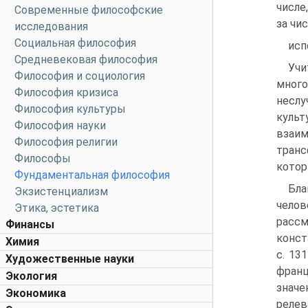
числе
Современные философские
за чи
исследования
Социальная философия
исп
Средневековая философия
Учи
Философия и социология
много
Философия кризиса
неслу
Философия культуры
культ
Философия науки
взаим
Философия религии
транс
Философы
котор
Фундаментальная философия
Бла
Экзистенциализм
чело
Этика, эстетика
рассм
Финансы
конст
Химия
с. 13
Художественные науки
франц
Экология
значе
Экономика
релев