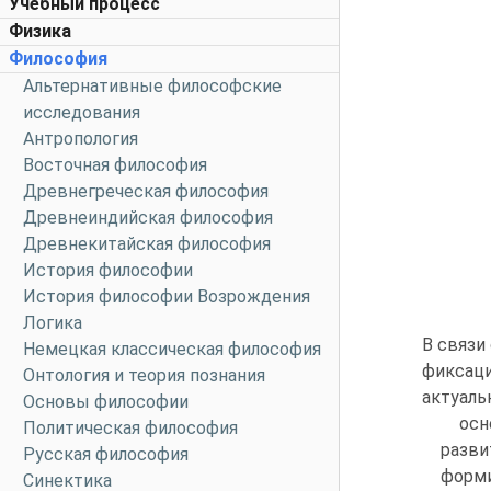
Учебный процесс
Физика
Философия
Альтернативные философские
исследования
Антропология
Восточная философия
Древнегреческая философия
Древнеиндийская философия
Древнекитайская философия
История философии
История философии Возрождения
Логика
В связи
Немецкая классическая философия
фиксаци
Онтология и теория познания
актуаль
Основы философии
осн
Политическая философия
разви
Русская философия
форми
Синектика