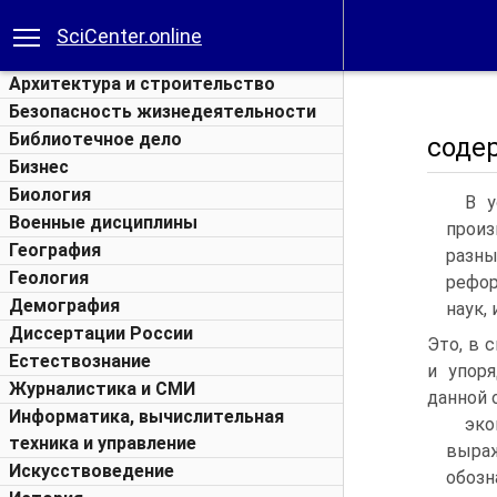
SciCenter.online
Архитектура и строительство
Безопасность жизнедеятельности
Библиотечное дело
соде
Бизнес
Биология
В у
Военные дисциплины
произ
География
разны
Геология
рефор
Демография
наук,
Диссертации России
Это, в 
Естествознание
и упоря
Журналистика и СМИ
данной 
Информатика, вычислительная
эко
техника и управление
выра
Искусствоведение
обозн