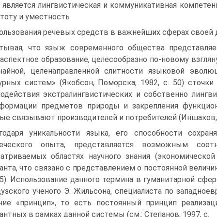
, является лингвистическая и коммуникативная компетен
стоту и уместность
ользования речевых средств в важнейших сферах своей 
тывая, что языж современного общества представляе
аспектное образование, целесообразно по-новому взгляну
чайной, целенаправленной слитности языковой эвол
урных систем» (Якобсон, Поморска, 1982, с. 50) сточки
одействия экстралингвистических и собственно лингв
формации предметов природы и закрепления функцио
ые связывают производителей и потребителей (Иншаков, 20
годаря уникальности языка, его способности сохран
веческого опыта, представляется возможным соо
атриваемых областях научного знания (экономической 
анта, что связано с представлением о постоянной величине 
15). Использование данного термина в гуманитарной сфе
узского ученого Э. Жильсона, специалиста по западное
ние «принцип», то есть постоянный принцип реализац
антных в рамках данной системы (см.: Степанов, 1997, с.