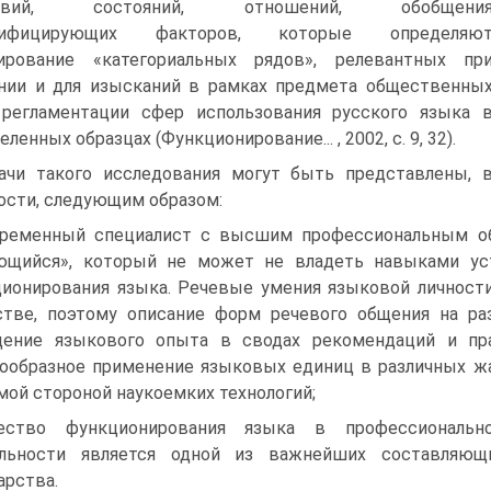
ствий, состояний, отношений, обобщени
сифицирующих факторов, которые определяю
ирование «категориальных рядов», релевантных пр
нии и для изысканий в рамках предмета общественны
 регламентации сфер использования русского языка 
ленных образцах (Функционирование... , 2002, с. 9, 32).
ачи такого исследования могут быть представлены, 
ости, следующим образом:
ременный специалист с высшим профессиональным об
ющийся», который не может не владеть навыками ус
ионирования языка. Речевые умения языковой личност
тве, поэтому описание форм речевого общения на ра
щение языкового опыта в сводах рекомендаций и пр
ообразное применение языковых единиц в различных жа
мой стороной наукоемких технологий;
чество функционирования языка в профессиональн
ельности является одной из важнейших составляющи
арства.