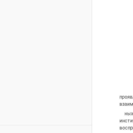
проя
взаим
ных
инсти
воспр