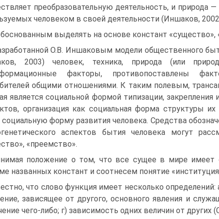
ствляет преобразовательную деятельность, и природа — 
ьзуемых человеком в своей деятельности (Иншаков, 2002, 
обоснованным выделять на основе констант «существо», 
азработанной О.В. Иншаковым модели общественного быт
аков, 2003) человек, техника, природа (или прир
сформационные факторы, противопоставлены фак
бителей общими отношениями. К таким полевым, транса
ая является социальной формой типизации, закрепления
ктов, организация как социальная форма структуры и
 социальную форму развития человека. Средства обознач
генетического аспектов бытия человека могут расс
ство», «преемство».
нимая положение о том, что все сущее в мире имеет
ме названных констант и соотнесем понятие «институци
естно, что слово функция имеет несколько определений: 
ление, зависящее от другого, основного явления и служа
ение чего-либо; г) зависимость одних величин от других (Сло