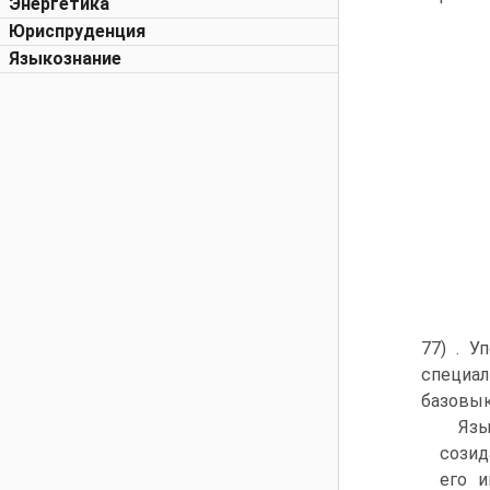
Энергетика
Юриспруденция
Языкознание
77) . 
специал
базовык
Яз
созид
его и