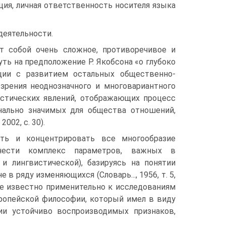
ция, личная ответственность носителя языка
деятельности.
т собой очень сложное, противоречивое и
ть на предположение Р. Якобсона «о глубоко
юции с развитием остальных общественно-
 зрения неоднозначного и многовариантного
истических явлений, отображающих процесс
нально значимых для общества отношений,
02, с. 30).
ять и концентрировать все многообразие
тнести комплекс параметров, важных в
и лингвистической), базируясь на понятии
в ряду изменяющихся (Словарь..., 1956, т. 5,
ре известно применительно к исследованиям
вропейской философии, который имел в виду
ии устойчиво воспроизводимых признаков,