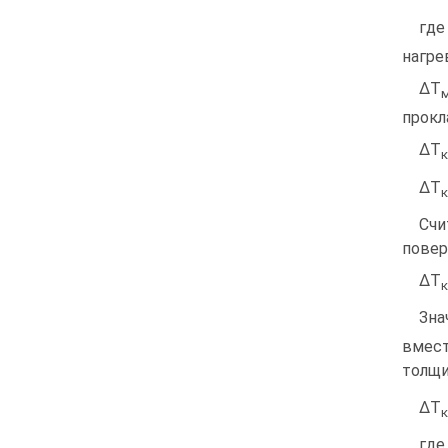
гд
нагре
ΔТ
м
прокл
ΔТ
ΔТ
Сч
повер
ΔТ
Зна
вмест
толщи
ΔТ
где