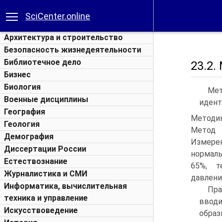
SciCenter.online
Архитектура и строительство
Безопасность жизнедеятельности
Библиотечное дело
23.2
Бизнес
Биология
Мет
Военные дисциплины
идент
География
Методи
Геология
Метод 
Демография
Измере
Диссертации России
нормаль
Естествознание
65%, т
Журналистика и СМИ
давлени
Информатика, вычислительная
Пра
техника и управление
ввод
Искусствоведение
обра