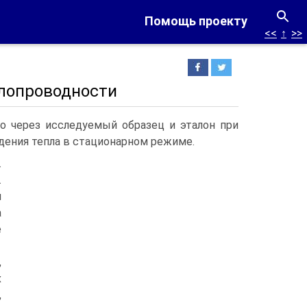
Помощь проекту
<<
↑
>>
плопроводности
го через исследуемый образец и эталон при
дения тепла в стационарном режиме.
.
.
и
а
е
,
х
,