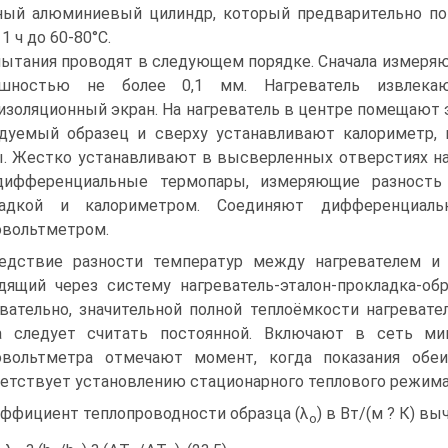
ный алюминиевый цилиндр, который предварительно п
1 ч до 60-80°С.
ытания проводят в следующем порядке. Сначала измеряют
ешностью не более 0,1 мм. Нагреватель извлек
изоляционный экран. На нагреватель в центре помещают 
дуемый образец и сверху устанавливают калориметр,
. Жестко устанавливают в высверленных отверстиях на
дифференциальные термопары, измеряющие разность 
ладкой и калориметром. Соединяют дифференциал
вольтметром.
едствие разности температур между нагревателем и 
дящий через систему нагреватель-эталон-прокладка-об
вательно, значительной полной теплоёмкости нагревате
а следует считать постоянной. Включают в сеть м
овольтметра отмечают момент, когда показания обеи
етствует установлению стационарного теплового режима
ффициент теплопроводности образца (λ
) в Вт/(м ? К) в
о