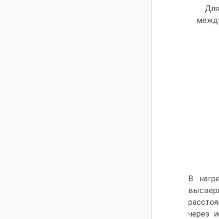
Для
между
В нагр
высверл
расстоя
через и