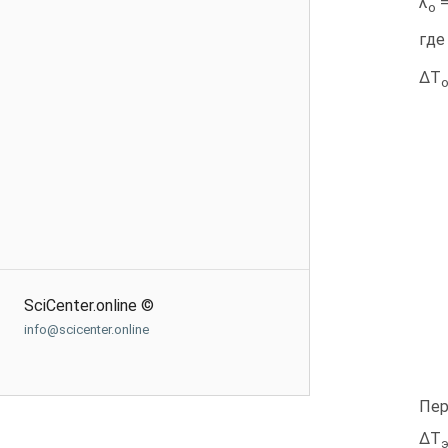
λ
=
о
где
ΔТ
SciCenter.online ©
info@scicenter.online
Пер
ΔТ