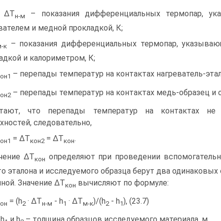
е ΔТ
– показания дифференциальных термопар, ук
н-м
вателем и медной прокладкой, К;
– показания дифференциальных термопар, указыва
-к
адкой и калориметром, К;
– перепады температур на контактах нагреватель-этало
кон1
– перепады температур на контактах медь-образец и о
кон2
итают, что перепады температур на контактах не 
хностей, следовательно,
= ΔТ
= ΔТ
.
кон1
кон2
кон
чение ΔТ
определяют при проведении вспомогательно
кон
о эталона и исследуемого образца берут два одинаковых 
ной. Значение ΔТ
вычисляют по формуле:
кон
= (h
· ΔТ
- h
· ΔТ
)/(h
- h
), (23.7)
кон
2
н-м
1
м-к
2
1
 h
и h
– толщина образцов исследуемого материала, м.