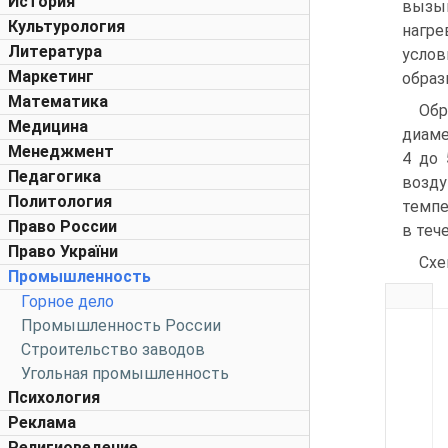
История
вызы
Культурология
нагр
Литература
услов
Маркетинг
образц
Математика
Обр
Медицина
диаме
Менеджмент
4 до 
Педагогика
возду
Политология
темпе
Право России
в тече
Право України
Схе
Промышленность
Горное дело
Промышленность России
Строительство заводов
Угольная промышленность
Психология
Реклама
Религиоведение