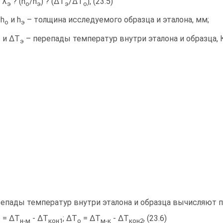
 λ
? (h
/h
) ? (ΔТ
/ΔТ
), (23.5)
э
o
э
э
о
 h
и h
– толщина исследуемого образца и эталона, мм;
о
э
и ΔТ
– перепады температур внутри эталона и образца, К
о
э
епады температур внутри эталона и образца вычисляют 
= ΔТ
- ΔТ
; ΔТ
= ΔТ
- ΔТ
, (23.6)
э
н-м
кон1
о
м-к
кон2