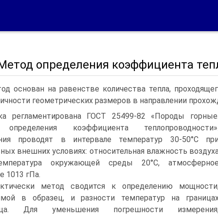
. Метод определения коэффициента те
од основан на равенстве количества тепла, проходяще
ичности геометрических размеров в направлении прохож
ка регламентирована ГОСТ 25499-82 «Породы горные
определения коэффициента теплопроводности»
ния проводят в интервале температур 30-50°С пр
ных внешних условиях: относительная влажность воздух
емпература окружающей среды 20°С, атмосферно
е 1013 гПа.
ктически метод сводится к определению мощности
имой в образец, и разности температур на граница
зца. Для уменьшения погрешности измерения