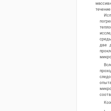
массив
течение 
Исп
погр
тепло
иссле
среды
две 
прок
микро
Всл
прохо
следо
опыт
микр
соотв
Коэ