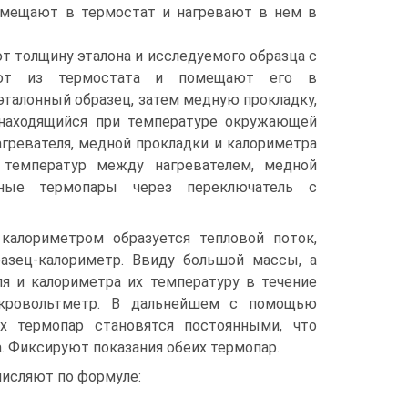
омещают в термостат и нагревают в нем в
 толщину эталона и исследуемого образца с
ают из термостата и помещают его в
эталонный образец, затем медную прокладку,
 находящийся при температуре окружающей
гревателя, медной прокладки и калориметра
температур между нагревателем, медной
ьные термопары через переключатель с
калориметром образуется тепловой поток,
разец-калориметр. Ввиду большой массы, а
ля и калориметра их температуру в течение
икровольтметр. В дальнейшем с помощью
х термопар становятся постоянными, что
. Фиксируют показания обеих термопар.
ычисляют по формуле: