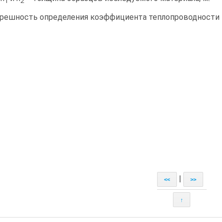
1
2
решность определения коэффициента теплопроводности 
|
<<
>>
↑