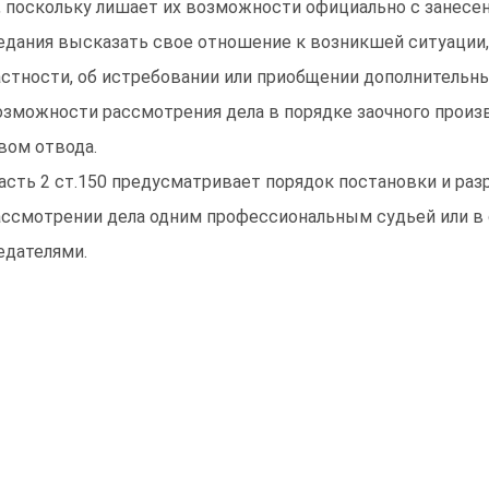
, поскольку лишает их возможности официально с занесе
едания высказать свое отношение к возникшей ситуации,
астности, об истребовании или приобщении дополнительны
озможности рассмотрения дела в порядке заочного произ
вом отвода.
Часть 2 ст.150 предусматривает порядок постановки и ра
ассмотрении дела одним профессиональным судьей или в
едателями.