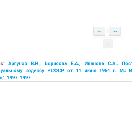
|
<<
>>
↑
ик:
Аргунов В.Н., Борисова Е.А., Иванова С.А.. П
суальному кодексу РСФСР от 11 июня 1964 г. М.: И
ц", 1997. 1997