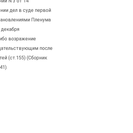
ии N 3 от 14
нии дел в суде первой
тановлениями Пленума
6 декабря
е либо возражение
едательствующим после
ей (ст.155) (Сборник
41).