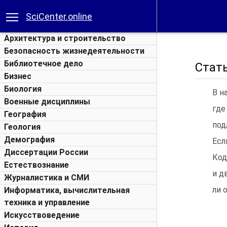
SciCenter.online
Архитектура и строительство
Безопасность жизнедеятельности
Библиотечное дело
Стать
Бизнес
Биология
В н
Военные дисциплины
где
География
под
Геология
Демография
Есл
Диссертации России
Код
Естествознание
и д
Журналистика и СМИ
ли 
Информатика, вычислительная
техника и управление
Искусствоведение