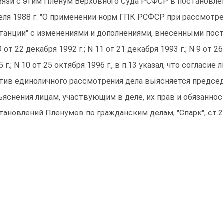
вязи с этим Пленум Верховного Суда РСФСР в постановлен
еля 1988 г. "О применении норм ГПК РСФСР при рассмотре
танции" с изменениями и дополнениями, внесенными пос
9 от 22 декабря 1992 г.; N 11 от 21 декабря 1993 г.; N 9 от 2
5 г.; N 10 от 25 октября 1996 г., в п.13 указал, что согласи
тив единоличного рассмотрения дела выясняется предс
ъяснения лицам, участвующим в деле, их прав и обязанност
тановлений Пленумов по гражданским делам, "Спарк", ст.2