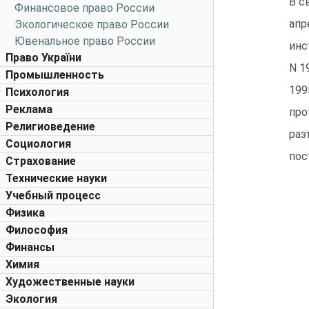
В с
Финансовое право России
апр
Экологическое право России
Ювенальное право России
инс
Право України
N 1
Промышленность
199
Психология
Реклама
про
Религиоведение
раз
Социология
пос
Страхование
Технические науки
Учебный процесс
Физика
Философия
Финансы
Химия
Художественные науки
Экология