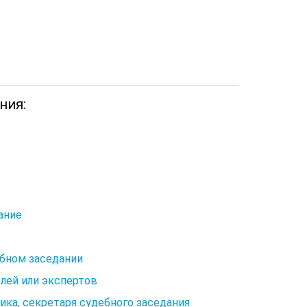
ния:
ание
ебном заседании
елей или экспертов
чика, секретаря судебного заседания