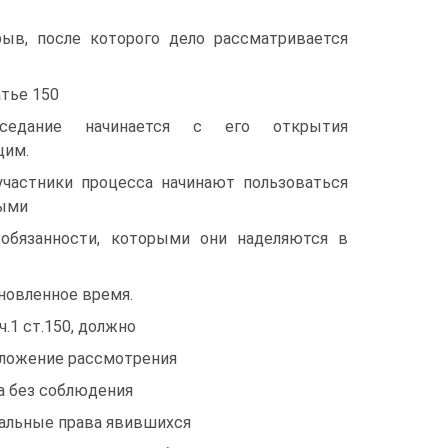
рыв, после которого дело рассматривается
тье 150
седание начинается с его открытия
щим.
участники процесса начинают пользоваться
ными
обязанности, которыми они наделяются в
новленное время.
.1 ст.150, должно
тложение рассмотрения
са без соблюдения
уальные права явившихся