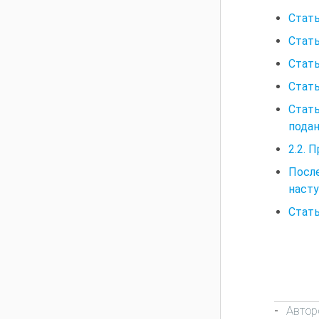
Стать
Стать
Стать
Стать
Стат
пода
2.2. 
Посл
насту
Стать
Автор
-