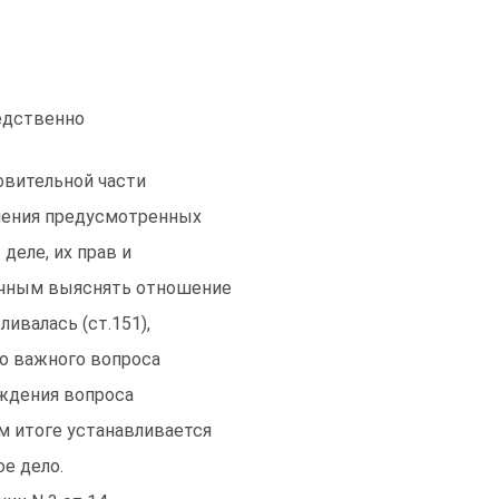
редственно
овительной части
шения предусмотренных
деле, их прав и
гичным выяснять отношение
ивалась (ст.151),
го важного вопроса
уждения вопроса
ом итоге устанавливается
е дело.