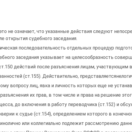
это не означает, что указанные действия следуют непос
ле открытия судебного заседания.
ическая последовательность отдельных процедур подгот
ебного заседания указывает на целесообразность совер
 ст.150 действий после разъяснения лицам, участвующим в 
занностей (ст.155). Действительно, представляетсянело
тому вопросу лиц, явка и личность которых еще не устанавл
 разъяснения их прав, в том числе и права на решение это
цесса, до включения в работу переводчика (ст.152) и обс
оверии к судье (ст.154), определением которого в конечн
динолично или коллегиально подлежит рассмотрению данно