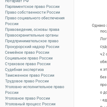
Нотариат РФ
Парламентское право России
Право собственности России
Право социального обеспечения
России
Однако 
Правоведение, основы права
пос
Правоохранительные органы
Лог
Предпринимательское право
суд
Прокурорский надзор России
Семейное право России
ч.2
Социальное право России
обя
Страховое право России
к э
Судебная экспертиза
Таможенное право России
без
Трудовое право России
про
Уголовно-исполнительное право
о д
России
Уголовное право России
- е
Уголовный процесс России