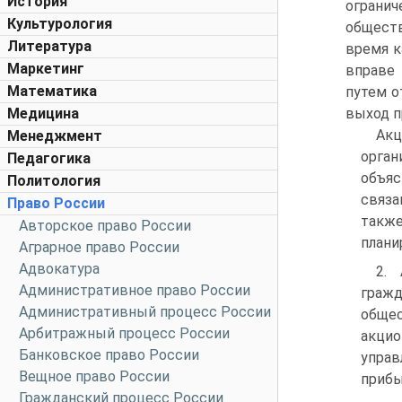
История
огранич
Культурология
обществ
Литература
время к
Маркетинг
вправе
Математика
путем о
Медицина
выход п
Ак
Менеджмент
орган
Педагогика
объяс
Политология
связ
Право России
такж
Авторское право России
плани
Аграрное право России
Адвокатура
2. 
Административное право России
гражд
Административный процесс России
общес
Арбитражный процесс России
акцио
Банковское право России
управ
Вещное право России
прибы
Гражданский процесс России