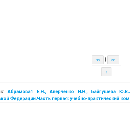
|
<<
>>
↑
ик:
Абрамова1 Е.Н., Аверченко Н.Н., Байгушева Ю.
кой Федерации.Часть первая: учебно-практический ком