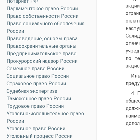
Нотариат РФ
акции
Парламентское право России
огра
Право собственности России
оплат
Право социального обеспечения
наст
России
Солид
Правоведение, основы права
отвеч
Правоохранительные органы
учред
Предпринимательское право
по те
Прокурорский надзор России
акцио
Семейное право России
Ины
Социальное право России
преду
Страховое право России
Судебная экспертиза
4. 
Таможенное право России
общес
Трудовое право России
должн
Уголовно-исполнительное право
наиме
России
допол
Уголовное право России
Уголовный процесс России