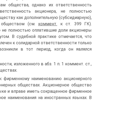
вам общества, однако их ответственность
ветственность акционера, не полностью
ществу как дополнительную (субсидиарную),
м обществом (см.
коммент.
к ст. 399 ГК).
то не полностью оплатившие доли акционеры
гом. В судебной практике отмечается, что
лечен к солидарной ответственности только
возникли в тот период, когда он являлся
ти, изложенного в абз. 1 п. 1 коммент. ст.,
бществах.
я к фирменному наименованию акционерного
ионерных обществах. Акционерное общество
ыке и вправе иметь сокращенное фирменное
ное наименования на иностранных языках. В