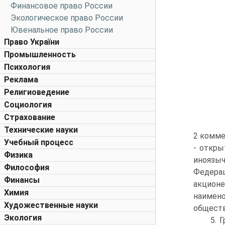
Финансовое право России
Экологическое право России
Ювенальное право России
Право України
Промышленность
Психология
Реклама
Религиоведение
Социология
Страхование
Технические науки
2 комме
Учебный процесс
- откры
Физика
иноязы
Философия
Федера
Финансы
акцион
Химия
наимено
Художественные науки
обществ
Экология
5. 