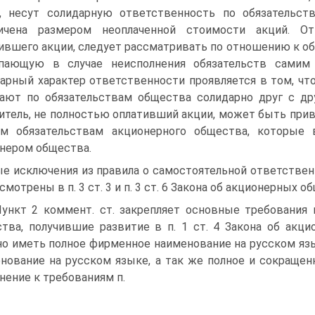
, несут солидарную ответственность по обязательст
ничена размером неоплаченной стоимости акций. От
ившего акции, следует рассматривать по отношению к об
упающую в случае неисполнения обязательств сами
арный характер ответственности проявляется в том, ч
ают по обязательствам общества солидарно друг с дру
итель, не полностью оплативший акции, может быть прив
м обязательствам акционерного общества, которые 
нером общества.
е исключения из правила о самостоятельной ответственнос
смотрены в п. 3 ст. 3 и п. 3 ст. 6 Закона об акционерных о
Пункт 2 коммент. ст. закрепляет основные требовани
тва, получившие развитие в п. 1 ст. 4 Закона об акц
о иметь полное фирменное наименование на русском яз
нование на русском языке, а так же полное и сокращен
нение к требованиям п.