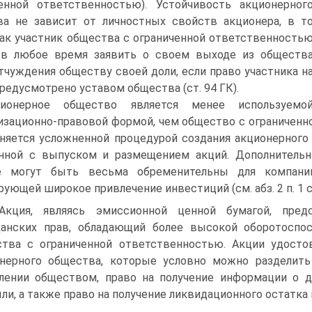
енной ответственностью). Устойчивость акционерног
а не зависит от личностных свойств акционера, в т
ак участник общества с ограниченной ответственность
 в любое время заявить о своем выходе из обществ
тчуждения обществу своей доли, если право участника н
редусмотрено уставом общества (ст. 94 ГК).
ционерное общество является менее используемо
изационно-правовой формой, чем общество с ограниченн
няется усложненной процедурой создания акционерного 
анной с выпуском и размещением акций. Дополнитель
е могут быть весьма обременительны для компани
рующей широкое привлечение инвестиций (см. абз. 2 п. 1 с
Акция, являясь эмиссионной ценной бумагой, пред
анских прав, обладающий более высокой оборотоспо
тва с ограниченной ответственностью. Акции удост
нерного общества, которые условно можно разделить
лении обществом, право на получение информации о д
ли, а также право на получение ликвидационного остатка