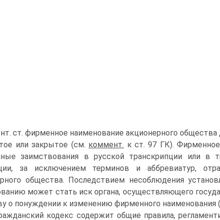
нт. ст. фирменное наименование акционерного общества 
тое или закрытое (см.
коммент.
к ст. 97 ГК). Фирменн
чные заимствования в русской транскрипции или в т
ции, за исключением терминов и аббревиатур, отр
ерного общества. Последствием несоблюдения устано
ванию может стать иск органа, осуществляющего госуд
у о понуждении к изменению фирменного наименования (п. 
Гражданский кодекс содержит общие правила, регламен