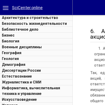
SciCenter.online
Архитектура и строительство
Безопасность жизнедеятельности
Библиотечное дело
6. А
Бизнес
акци
Биология
Военные дисциплины
1. 
География
огран
Геология
акцио
Демография
ответ
Диссертации России
Так, е
Естествознание
акций,
Журналистика и СМИ
ответс
Информатика, вычислительная
имущес
техника и управление
обязанн
Искусствоведение
общего 