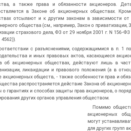
тва, а также права и обязанности акционеров. Дет
ствляется в Законе об акционерных обществах. Кроме
твах отсылают и к другим законам в зависимости от 
нерного общества (см., например, Закон о приватизации, З
изации страхового дела, ФЗ от 29 ноября 2001 г. N 156-ФЗ
. 4562)).
оответствии с разъяснениями, содержащимися в п. 1 п
одательства и иных правовых актов, касающиеся акционе
а об акционерных обществах, действуют лишь в части
анизации, ликвидации и правового положения (а в отн
 акционерных обществ, - также особенности прав и обяз
бщества распространяется действие Закона об акционер
 о гарантиях и способах защиты прав акционеров, о поря
рования других органов управления обществом.
Помимо обществ,
акционерных общ
могут устанавлива
для других групп а