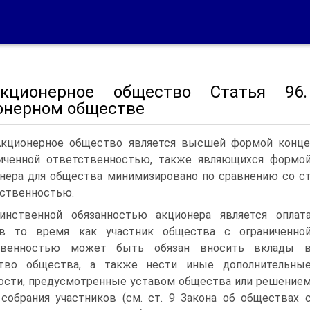
кционерное общество Статья 96
онерном обществе
Акционерное общество является высшей формой концен
иченной ответственностью, также являющихся формой 
нера для общества минимизировано по сравнению со ст
ственностью.
динственной обязанностью акционера является оплат
 в то время как участник общества с ограниченно
твенностью может быть обязан вносить вклады 
тво общества, а также нести иные дополнительны
ости, предусмотренные уставом общества или решение
собрания участников (см. ст. 9 Закона об обществах 