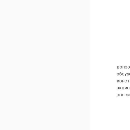
вопр
обсуж
конст
акцио
росси