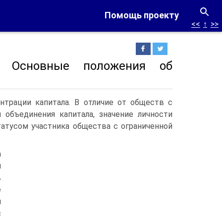
Помощь проекту
<<
↑
>>
. Основные положения об
трации капитала. В отличие от обществ с
объединения капитала, значение личности
атусом участника общества с ограниченной
а
й
в
е
м
с