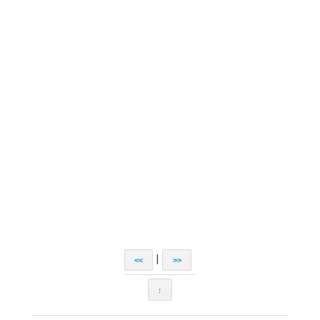
|
<<
>>
↑