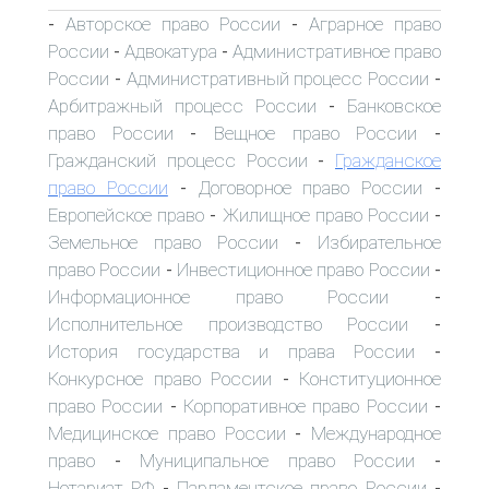
Авторское право России
Аграрное право
-
-
России
Адвокатура
Административное право
-
-
России
Административный процесс России
-
-
Арбитражный процесс России
Банковское
-
право России
Вещное право России
-
-
Гражданский процесс России
Гражданское
-
право России
Договорное право России
-
-
Европейское право
Жилищное право России
-
-
Земельное право России
Избирательное
-
право России
Инвестиционное право России
-
-
Информационное право России
-
Исполнительное производство России
-
История государства и права России
-
Конкурсное право России
Конституционное
-
право России
Корпоративное право России
-
-
Медицинское право России
Международное
-
право
Муниципальное право России
-
-
Нотариат РФ
Парламентское право России
-
-