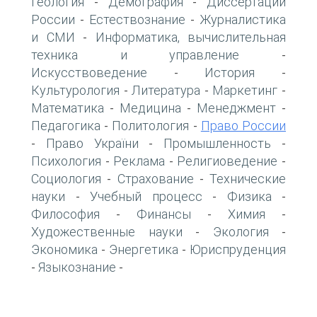
Геология
Демография
Диссертации
-
-
России
Естествознание
Журналистика
-
-
и СМИ
Информатика, вычислительная
-
техника и управление
-
Искусствоведение
История
-
-
Культурология
Литература
Маркетинг
-
-
-
Математика
Медицина
Менеджмент
-
-
-
Педагогика
Политология
Право России
-
-
Право України
Промышленность
-
-
-
Психология
Реклама
Религиоведение
-
-
-
Социология
Страхование
Технические
-
-
науки
Учебный процесс
Физика
-
-
-
Философия
Финансы
Химия
-
-
-
Художественные науки
Экология
-
-
Экономика
Энергетика
Юриспруденция
-
-
Языкознание
-
-