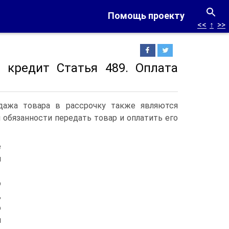
Помощь проекту
<<
↑
>>
в кредит Статья 489. Оплата
дажа товара в рассрочку также являются
обязанности передать товар и оплатить его
е
м
о
,
о
и