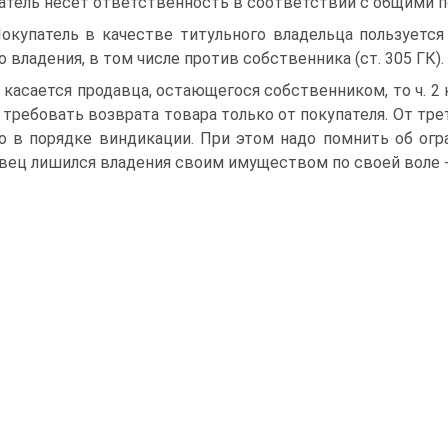
атель несет ответственность в соответствии с общими п
Покупатель в качестве титульного владельца пользует
о владения, в том числе против собственника (ст. 305 ГК).
 касается продавца, остающегося собственником, то ч. 2
 требовать возврата товара только от покупателя. От тр
о в порядке виндикации. При этом надо помнить об огра
вец лишился владения своим имуществом по своей воле - 