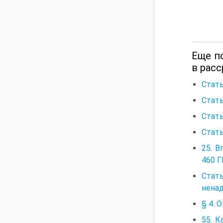
Еще по
в расс
Стать
Стать
Стать
Стать
25. В
460 Г
Стать
нена
§ 4. 
55. К