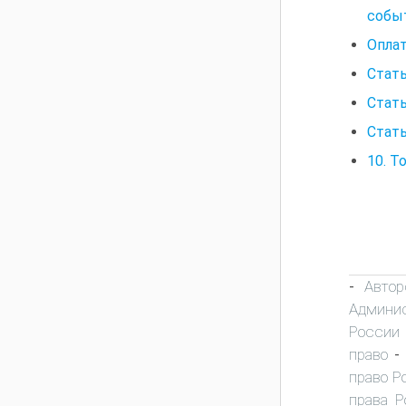
событ
Оплат
Стать
Стать
Стать
10. Т
Автор
-
Админис
России
право
-
право Р
права Р