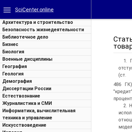
SciCenter.online
Архитектура и строительство
Безопасность жизнедеятельности
Библиотечное дело
Стат
Бизнес
товар
Биология
Военные дисциплины
1. 
География
отсту
Геология
(ст.
Демография
486 ГК
Диссертации России
"кредит
Естествознание
процент
Журналистика и СМИ
2. 
Информатика, вычислительная
испол
техника и управление
отнош
Искусствоведение
модел