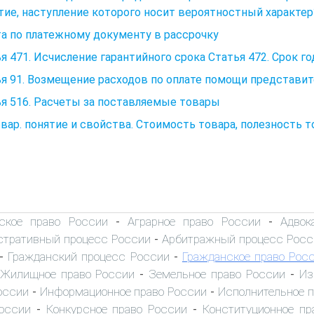
ие, наступление которого носит вероятностный характер
а по платежному документу в рассрочку
я 471. Исчисление гарантийного срока Статья 472. Срок г
я 91. Возмещение расходов по оплате помощи представит
я 516. Расчеты за поставляемые товары
овар. понятие и свойства. Стоимость товара, полезность т
ское право России
Аграрное право России
Адвок
-
-
тративный процесс России
Арбитражный процесс Росс
-
Гражданский процесс России
Гражданское право Рос
-
-
Жилищное право России
Земельное право России
Из
-
-
оссии
Информационное право России
Исполнительное 
-
-
оссии
Конкурсное право России
Конституционное пр
-
-