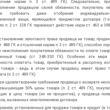
лочная норма п. 3 ст. 489 ГК). Следовательно, пр
олнении продавцом своей обязанности, покупатель н
ве требовать даже отобрания индивидуально
еленной вещи, являющейся предметом договора (т.е
ло п. 2 ст. 328 ГК парализует действие норм ст. 463 и 39
Установление залогового права продавца на товар, прода
 ст. 488 ГК и отсылочная норма п. 3 ст. 489 ГК), способно
е неисполнения покупателем обязанности по оплате това
женный товар (ст. 348-350 ГК). Особенно эта мера 
нности оплатить товар, приобретенный в рассрочку, 
товара - ведь в этом случае продавец имеет право т
та (п. 2 ст. 489 ГК).
При удовлетворении требования продавца о возврате неоп
евышающая 50% цены товара (п. 2 ст. 489 ГК), покупа
щих в цену товара (но не процентов), у продавца поя
ов, вызванных неисполнением договора.
Правила, установленные для продажи товара в кредит (в т