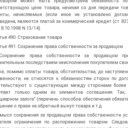
овором может быть предусмотрена обязанность пок
етствующую цене товара, начиная со дня передачи това
енты, начисляемые (если иное не установлено догов
ведена, являются платой за коммерческий кредит (ст. 8
8.10.1998 N 13/14).
тья 490. Страхование товара
тья 491. Сохранение права собственности за продавцом
Сохранение права собственности за продавцом пр
нительным последствием неисполнения покупателем своей
е, помимо оплаты товара, обстоятельства, до наступлен
венности, не относятся к обязанностям сторон по дог
тельствуют о существующих между сторонами более 
упает только одним из элементов соглашения. Так,
циарном залоге" (перечень способов обеспечения обязате
шение о праве на обратный выкуп товара и т.д.
Смысл сохранения за продавцом права собственности у
ателя ограничения по распоряжению товаром. Следов