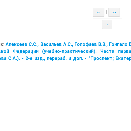
|
<<
>>
↑
ик:
Алексеев С.С., Васильев А.С., Голофаев В.В., Гонгал
ской Федерации (учебно-практический). Части перва
ва С.А.). - 2-е изд., перераб. и доп. - "Проспект; Екате