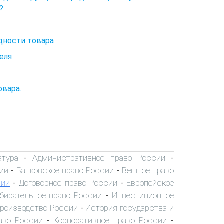
?
одности товара
еля
овара.
атура
Административное право России
-
-
ии
Банковское право России
Вещное право
-
-
сии
Договорное право России
Европейское
-
-
бирательное право России
Инвестиционное
-
производство России
История государства и
-
аво России
Корпоративное право России
-
-