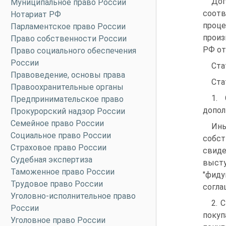
Дог
Муниципальное право России
соотв
Нотариат РФ
проц
Парламентское право России
произ
Право собственности России
РФ от 
Право социального обеспечения
России
Ста
Правоведение, основы права
Ста
Правоохранительные органы
1. 
Предпринимательское право
допол
Прокурорский надзор России
Семейное право России
Ины
Социальное право России
собст
Страховое право России
свиде
Судебная экспертиза
выст
Таможенное право России
"фиду
Трудовое право России
согла
Уголовно-исполнительное право
2. 
России
покуп
Уголовное право России