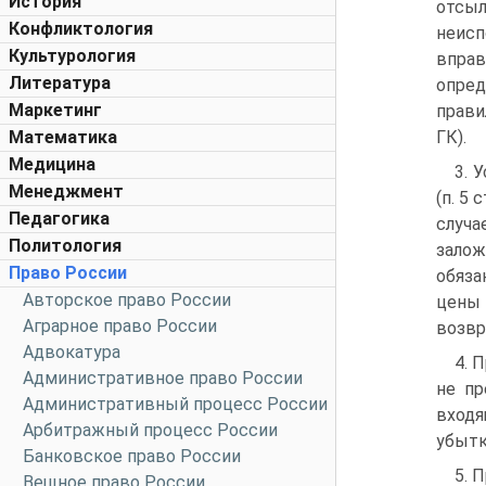
История
отсы
Конфликтология
неисп
Культурология
впра
Литература
опред
Маркетинг
прави
Математика
ГК).
Медицина
3. 
Менеджмент
(п. 5
Педагогика
случа
Политология
зало
Право России
обяза
Авторское право России
цены 
Аграрное право России
возвра
Адвокатура
4. 
Административное право России
не пр
Административный процесс России
входя
Арбитражный процесс России
убытк
Банковское право России
5. 
Вещное право России