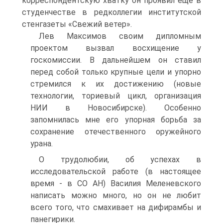
корреспондентскую хватку он проявил ещё в
студенчестве в редколлегии институтской
стенгазеты «Свежий ветер».
Лев Максимов своим дипломным
проектом вызвал восхищение у
госкомиссии. В дальнейшем он ставил
перед собой только крупные цели и упорно
стремился к их достижению (новые
технологии, ториевый цикл, организация
НИИ в Новосибирске). Особенно
запомнилась мне его упорная борьба за
сохранение отечественного оружейного
урана.
О трудолюбии, об успехах в
исследовательской работе (в настоящее
время - в СО АН) Василия Меленевского
написать можно много, но он не любит
всего того, что смахивает на дифирамбы и
панегирики.