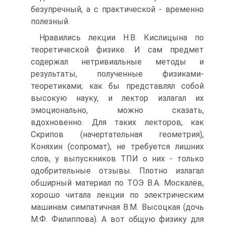
безупречный, а с практической - временно
полезный.
Нравились лекции Н.В. Кислицына по
теоретической физике. И сам предмет
содержал нетривиальные методы и
результаты, полученные физиками-
теоретиками; как бы представлял собой
высокую науку, и лектор излагал их
эмоционально, можно сказать,
вдохновенно. Для таких лекторов, как
Скрипов (начертательная геометрия),
Коняхин (сопромат), не требуется лишних
слов, у выпускников ТПИ о них - только
одобрительные отзывы. Плотно излагал
обширный материал по ТОЭ В.А. Москалёв,
хорошо читала лекции по электрическим
машинам симпатичная В.М. Высоцкая (дочь
М.Ф. Филиппова). А вот общую физику для