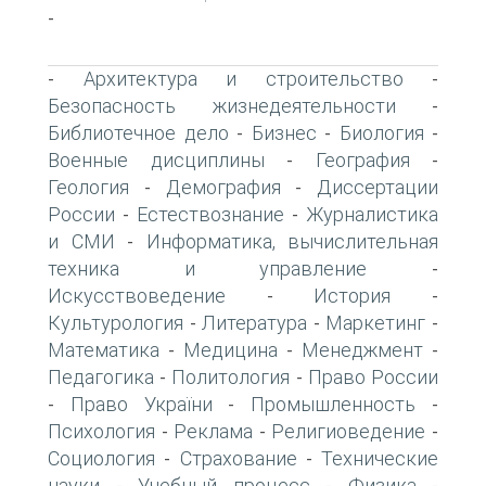
-
Архитектура и строительство
-
-
Безопасность жизнедеятельности
-
Библиотечное дело
Бизнес
Биология
-
-
-
Военные дисциплины
География
-
-
Геология
Демография
Диссертации
-
-
России
Естествознание
Журналистика
-
-
и СМИ
Информатика, вычислительная
-
техника и управление
-
Искусствоведение
История
-
-
Культурология
Литература
Маркетинг
-
-
-
Математика
Медицина
Менеджмент
-
-
-
Педагогика
Политология
Право России
-
-
Право України
Промышленность
-
-
-
Психология
Реклама
Религиоведение
-
-
-
Социология
Страхование
Технические
-
-
науки
Учебный процесс
Физика