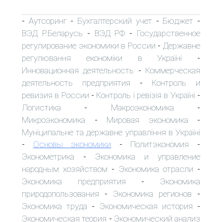
Аутсоринг
Бухгалтерский учет
Бюджет
-
-
-
-
ВЭД Р.Беларусь
ВЭД РФ
Государственное
-
-
регулирование экономики в России
Державне
-
регулювання економіки в Україні
-
Инновационная деятельность
Коммерческая
-
деятельность предприятия
Контроль и
-
ревизия в России
Контроль і ревізія в Україні
-
-
Логистика
Макроэкономика
-
-
Микроэкономика
Мировая экономика
-
-
Муніципальне та державне управління в Україні
Основы экономики
Политэкономия
-
-
-
Эконометрика
Экономика и управление
-
народным хозяйством
Экономика отрасли
-
-
Экономика предприятия
Экономика
-
природопользования
Экономика регионов
-
-
Экономика труда
Экономическая история
-
-
Экономическая теория
Экономический анализ
-