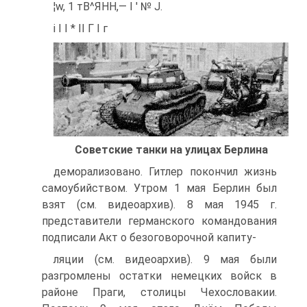
¦w, 1 тВ^ЯНН,— І ' № J.
і I I * II Г I г
Советские танки на улицах Берлина
деморализовано. Гитлер покончил жизнь
самоубийством. Утром 1 мая Берлин был
взят (см. видеоархив). 8 мая 1945 г.
представители германского командования
подписали Акт о безоговорочной капиту-
ляции (см. видеоархив). 9 мая были
разгромлены остатки немецких войск в
районе Праги, столицы Чехословакии.