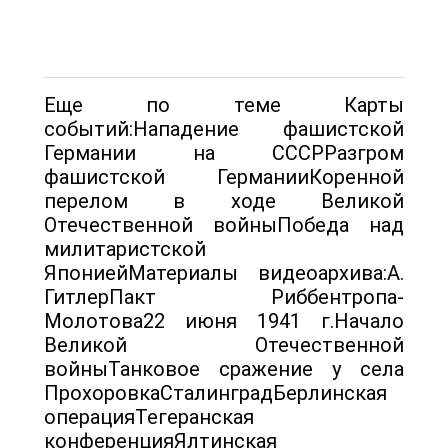
Еще по теме Карты
событий:Нападение фашистской
Германии на СССРРазгром
фашистской ГерманииКоренной
перелом в ходе Великой
Отечественной войныПобеда над
милитаристской
ЯпониейМатериалы видеоархива:А.
ГитлерПакт Риббентропа-
Молотова22 июня 1941 г.Начало
Великой Отечественной
войныТанковое сражение у села
ПрохоровкаСталинградБерлинская
операцияТегеранская
конференцияЯлтинская