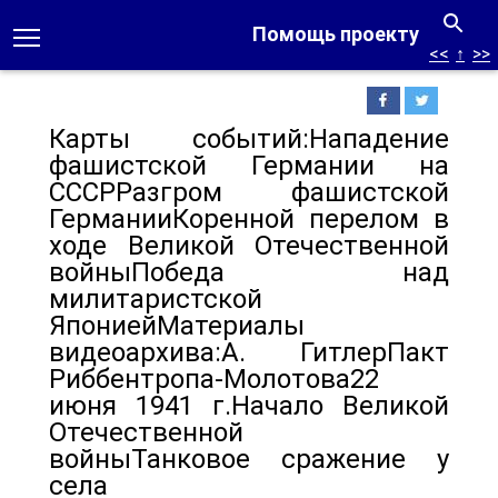
Помощь проекту
<<
↑
>>
Карты событий:Нападение
фашистской Германии на
СССРРазгром фашистской
ГерманииКоренной перелом в
ходе Великой Отечественной
войныПобеда над
милитаристской
ЯпониейМатериалы
видеоархива:А. ГитлерПакт
Риббентропа-Молотова22
июня 1941 г.Начало Великой
Отечественной
войныТанковое сражение у
села