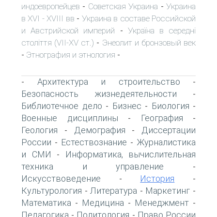
индоевропейцев
Советская Украина
Украина
-
-
в XVI - XVIII вв
Украина в составе Российской
-
и Австрийской империй
Україна в середні
-
століття (VII-XV ст.)
Энеолит и бронзовый век
-
Этнография и этнология
-
-
Архитектура и строительство
-
-
Безопасность жизнедеятельности
-
Библиотечное дело
Бизнес
Биология
-
-
-
Военные дисциплины
География
-
-
Геология
Демография
Диссертации
-
-
России
Естествознание
Журналистика
-
-
и СМИ
Информатика, вычислительная
-
техника и управление
-
Искусствоведение
История
-
-
Культурология
Литература
Маркетинг
-
-
-
Математика
Медицина
Менеджмент
-
-
-
Педагогика
Политология
Право России
-
-