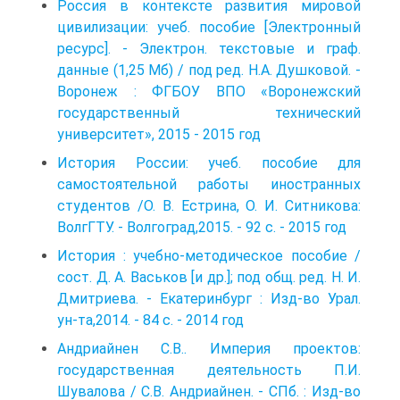
Россия в контексте развития мировой
цивилизации: учеб. пособие [Электронный
ресурс]. - Электрон. текстовые и граф.
данные (1,25 Мб) / под ред. Н.А. Душковой. -
Воронеж : ФГБОУ ВПО «Воронежский
государ­ственный технический
университет», 2015 - 2015 год
История России: учеб. пособие для
самостоятельной работы ино­странных
студентов /О. В. Естрина, О. И. Ситникова:
ВолгГТУ. - Волго­град,2015. - 92 с. - 2015 год
История : учебно-методическое пособие /
сост. Д. А. Васьков [и др.]; под общ. ред. Н. И.
Дмитриева. - Екатеринбург : Изд-во Урал.
ун-та,2014. - 84 с. - 2014 год
Андриайнен С.В.. Империя проектов:
государственная деятельность П.И.
Шувалова / С.В. Андриайнен. - СПб. : Изд-во