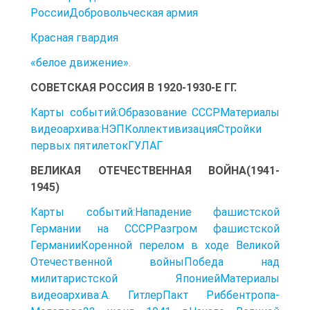
РоссииДобровольческая армия
Красная гвардия
«белое движение».
СОВЕТСКАЯ РОССИЯ В 1920-1930-Е ГГ.
Карты событий:Образование СССРМатериалы
видеоархива:НЭПКоллективизацияСтройки
первых пятилетокГУЛАГ
ВЕЛИКАЯ ОТЕЧЕСТВЕННАЯ ВОЙНА(1941-
1945)
Карты событий:Нападение фашистской
Германии на СССРРазгром фашистской
ГерманииКоренной перелом в ходе Великой
Отечественной войныПобеда над
милитаристской ЯпониейМатериалы
видеоархива:А. ГитлерПакт Риббентропа-