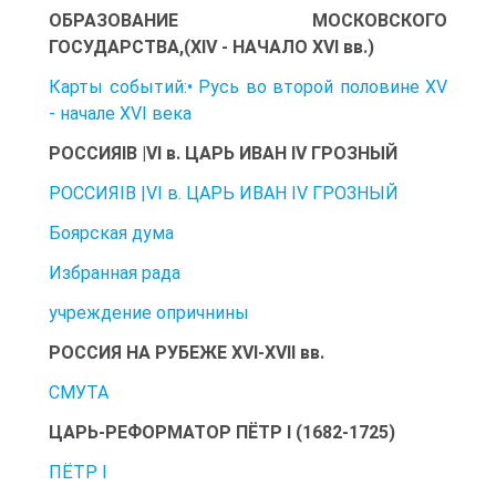
ОБРАЗОВАНИЕ МОСКОВСКОГО
ГОСУДАРСТВА,(XIV - НАЧАЛО XVI вв.)
Карты событий:• Русь во второй половине XV
- начале XVI века
РОСCИЯІВ |VI в. ЦАРЬ ИВАН IV ГРОЗНЫЙ
РОСCИЯІВ |VI в. ЦАРЬ ИВАН IV ГРОЗНЫЙ
Боярская дума
Избранная рада
учреждение опричнины
РОССИЯ НА РУБЕЖЕ XVI-XVII вв.
СМУТА
ЦАРЬ-РЕФОРМАТОР ПЁТР I (1682-1725)
ПЁТР I