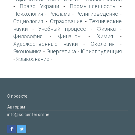
Право України
Промышленность
-
-
-
Психология
Реклама
Религиоведение
-
-
-
Социология
Страхование
Технические
-
-
науки
Учебный процесс
Физика
-
-
-
Философия
Финансы
Химия
-
-
-
Художественные науки
Экология
-
-
Экономика
Энергетика
Юриспруденция
-
-
Языкознание
-
-
О проекте
Авторам
info@scicenter.online