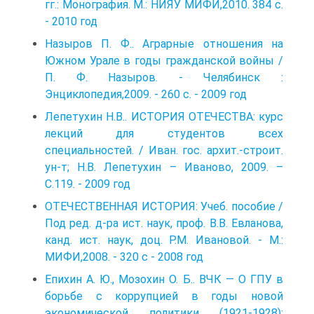
гг.: Монография. М.: НИЯУ МИФИ,2010. 384 с.
- 2010 год
Назыров П. Ф.. Аграрные отношения на
Южном Урале в годы гражданской войны /
П. Ф. Назыров. - Челябинск :
Энциклопедия,2009. - 260 с. - 2009 год
Лепетухин Н.В.. ИСТОРИЯ ОТЕЧЕСТВА: курс
лекций для студентов всех
специальностей. / Иван. гос. архит.-строит.
ун-т; Н.В. Лепетухин – Иваново, 2009. –
С.119. - 2009 год
ОТЕЧЕСТВЕННАЯ ИСТОРИЯ: Учеб. пособие /
Под ред. д-ра ист. наук, проф. В.В. Евланова,
канд. ист. наук, доц. Р.М. Ивановой. - М.:
МИФИ,2008. - 320 с - 2008 год
Епихин А. Ю., Мозохин О. Б.. ВЧК — О ГПУ в
борьбе с коррупцией в годы новой
экономической политики (1921-1928):