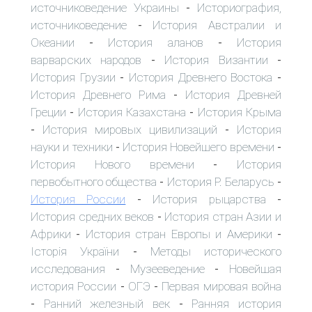
источниковедение Украины
Историография,
-
источниковедение
История Австралии и
-
Океании
История аланов
История
-
-
варварских народов
История Византии
-
-
История Грузии
История Древнего Востока
-
-
История Древнего Рима
История Древней
-
Греции
История Казахстана
История Крыма
-
-
История мировых цивилизаций
История
-
-
науки и техники
История Новейшего времени
-
-
История Нового времени
История
-
первобытного общества
История Р. Беларусь
-
-
История России
История рыцарства
-
-
История средних веков
История стран Азии и
-
Африки
История стран Европы и Америки
-
-
Історія України
Методы исторического
-
исследования
Музееведение
Новейшая
-
-
история России
ОГЭ
Первая мировая война
-
-
Ранний железный век
Ранняя история
-
-