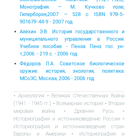
Монография. — М.: Кучково поле;
Гиперборея,2007. — 528 с. ISBN 978-5-
901679-44-9 - 2007 год
Алехин Э.В.. История государственного и
муниципального управления в России:
Учебное пособие. - Пенза: Пенз. гос. ун-
т,2006. - 219 с. - 2006 год
Фёдоров Л.А.. Советское биологическое
оружие: история, экология, политика:
МСоЭС; Москва; 2006 - 2006 год
Археология
Великая Отечественная Война
-
-
(1941 - 1945 гг.)
Всемирная история
Вторая
-
-
мировая война
Древняя Русь
-
-
Историография и источниковедение России
-
Историография и источниковедение стран
Европы и Америки
Историография и
-