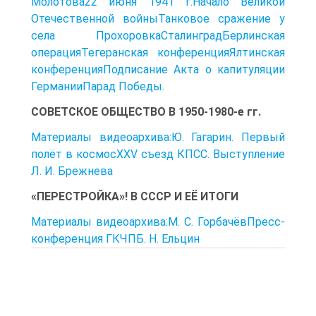
Молотова22 июня 1941 г.Начало Великой
Отечественной войныТанковое сражение у
села ПрохоровкаСталинградБерлинская
операцияТегеранская конференцияЯлтинская
конференцияПодписание Акта о капитуляции
ГерманииПарад Победы.
СОВЕТСКОЕ ОБЩЕСТВО В 1950-1980-е гг.
Материалы видеоархива:Ю. Гагарин. Первый
полёт в космосXXV съезд КПСС. Выступление
Л. И. Брежнева
«ПЕРЕСТРОЙКА»! В СССР И ЕЁ ИТОГИ
Материалы видеоархива:М. С. ГорбачёвПресс-
конференция ГКЧПБ. Н. Ельцин