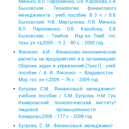
Минько, В.Л. Пархоменко, О.В. Коробова, Е.В.
Быковская. Технологии финансового
менеджмента : учеб. пособие. В 3 ч. / В.В.
Быковский, Н.В. Мартынова, Л.В. Минько,
В.Л. Пархоменко, О.В. Коробова, Е.В.
Быковская. - Тамбов : Изд-во Тамб. гос.
техн. ун-та,2009. - Ч. 2. - 80 с. - 2009 год
Фисенко А.И.. Финансово-экономические
расчеты на предприятиях и в организациях:
Сборник задач и упражнений [Текст] : учеб.
пособие / А. И. Фисенко. – Владивосток :
Мор. гос. ун-т,2009. – 76 с. - 2009 год
Бугрова С.М.. Финансовый менеджмент:
учебное пособие / С.М. Бугрова, Н.М. Гук;
Кемеровский технологический институт
пищевой промышленности. -
Кемерово,2008. - 177 с. - 2008 год
Бугрова, С. М.. Финансовый менеджмент :