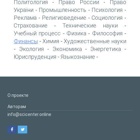
Политология
Право России
Право
-
-
України
Промышленность
Психология
-
-
-
Реклама
Религиоведение
Социология
-
-
-
Страхование
Технические науки
-
-
Учебный процесс
Физика
Философия
-
-
-
Финансы
Химия
Художественные науки
-
-
Экология
Экономика
Энергетика
-
-
-
-
Юриспруденция
Языкознание
-
-
О проекте
Авторам
info@scicenter.online