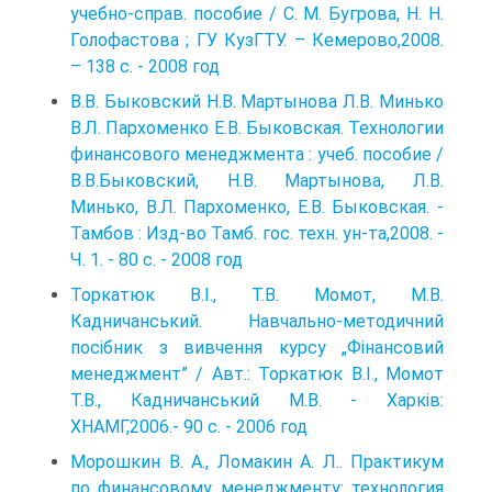
учебно-справ. пособие / С. М. Бугрова, Н. Н.
Голофастова ; ГУ КузГТУ. – Кемерово,2008.
– 138 с. - 2008 год
В.В. Быковский Н.В. Мартынова Л.В. Минько
В.Л. Пархоменко Е.В. Быковская. Технологии
финансового менеджмента : учеб. пособие /
В.В.Быковский, Н.В. Мартынова, Л.В.
Минько, В.Л. Пархоменко, Е.В. Быковская. -
Тамбов : Изд-во Тамб. гос. техн. ун-та,2008. -
Ч. 1. - 80 с. - 2008 год
Торкатюк В.І., Т.В. Момот, М.В.
Кадничанський. Навчально-методичний
посібник з вивчення курсу „Фінансовий
менеджмент” / Авт.: Торкатюк В.І., Момот
Т.В., Кадничанський М.В. - Харків:
ХНАМГ,2006.- 90 с. - 2006 год
Морошкин В. А., Ломакин А. Л.. Практикум
по финансовому менеджменту: технология