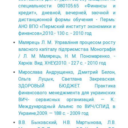
специальности 080105.65 «Финансы и
кредит», дневной, вечерней, заочной и
дистанционной формы обучения - Пермь:
AHO ВПО «Пермский институт экономики и
финансов»,2010.- 130 с. - 2010 год
Малярець Л. М.. Управління процесом росту
власного капіталу підприємства. Монографія
/ Л. М. Малярець, Η. М. Пономаренко. -
Харків: Вид. ХНЕУ,2010. - 227 с. - 2010 год
Мирослава Андрущенко, Дмитрий Белон,
Ольга Луцык, Светлана Закревская.
ЗДОРОВЫЙ БЮДЖЕТ. Практика
финансового менеджмента для украинских
ВИЧ- сервисных организаций. — К.:
Международный Альянс по ВИЧ/СПИД в
Украине,2009. — 188 с. - 2009 год
В.В. Быковский, Н.В. Мартынова, Л.В.