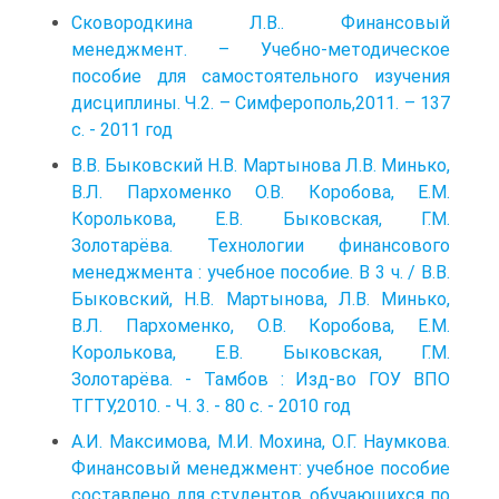
Сковородкина Л.В.. Финансовый
менеджмент. – Учебно-методическое
пособие для самостоятельного изучения
дисциплины. Ч.2. – Симферополь,2011. – 137
с. - 2011 год
В.В. Быковский Н.В. Мартынова Л.В. Минько,
В.Л. Пархоменко О.В. Коробова, Е.М.
Королькова, Е.В. Быковская, Г.М.
Золотарёва. Технологии финансового
менеджмента : учебное пособие. В 3 ч. / В.В.
Быковский, Н.В. Мартынова, Л.В. Минько,
В.Л. Пархоменко, О.В. Коробова, Е.М.
Королькова, Е.В. Быковская, Г.М.
Золотарёва. - Тамбов : Изд-во ГОУ ВПО
ТГТУ,2010. - Ч. 3. - 80 с. - 2010 год
А.И. Максимова, М.И. Мохина, О.Г. Наумкова.
Финансовый менеджмент: учебное пособие
составлено для студентов, обучающихся по