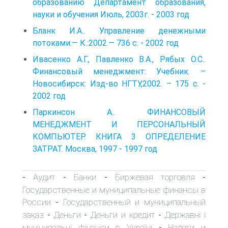
образованию Департамент образования,
науки и обучения Июль, 2003г. - 2003 год
Бланк И.А.. Управление денежными
потоками.— К.:2002.— 736 с. - 2002 год
Ивасенко А.Г., Павленко В.А., Рябых О.С..
Финансовый менеджмент: Учебник. –
Новосибирск: Изд-во НГТУ,2002. – 175 с. -
2002 год
Паркинсон А.. ФИНАНСОВЫЙ
МЕНЕДЖМЕНТ И ПЕРСОНАЛЬНЫЙ
КОМПЬЮТЕР. КНИГА 3 ОПРЕДЕЛЕНИЕ
ЗАТРАТ. Москва, 1997 - 1997 год
Аудит
Банки
Биржевая торговля
-
-
-
-
Государственные и муниципальные финансы в
России
Государственный и муниципальный
-
заказ
Деньги
Деньги и кредит
Державні і
-
-
-
муніципальні фінанси в Україні
Налоги и
-